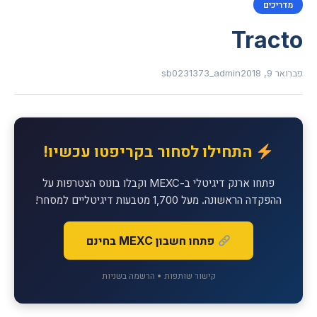
מדריכים
Tracto
פברואר 9, 2018
sb0231373_admin
התחילו לסחור בקריפטו עכשיו!
פתחו ארנק דיגיטלי ב-MEXC וקבלו בונוס הצטרפות על
ההפקדה הראשונה. מעל 1,700 מטבעות דיגיטליים למסחר!
פתחו חשבון MEXC בחינם
קישור שותפות • הרשמה בשניות