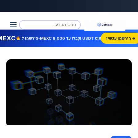
MEXC
הירשמו עכשיו →
הירשמו ל-MEXC וקבלו עד 8,000 USDT בונוס!