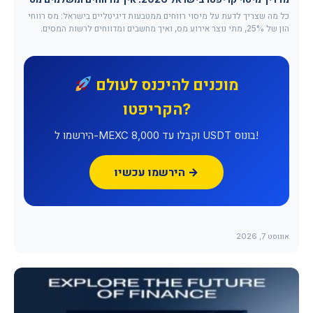
כל מה שצריך לדעת על מיסוי רווחים ממטבעות דיגיטליים בישראל: מס רווחי
הון של 25%, מתי נוצר אירוע מס, ואיך מחשבים ומדווחים לרשות המסים.
מוכנים להיכנס לעולם
הקריפטו?
הירשמו ל-MEXC וקבלו עד 8,000 USDT בונוס!
הירשמו עכשיו →
אוגוסט 7, 2026