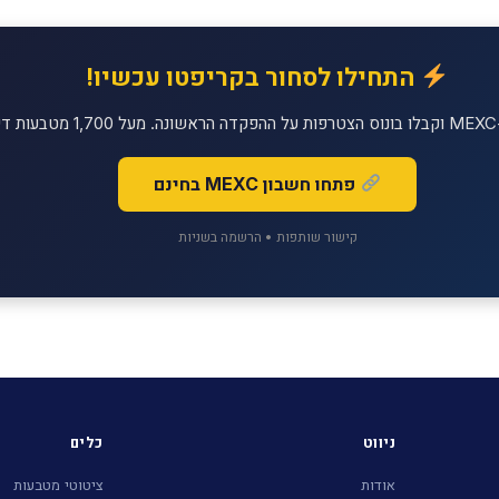
התחילו לסחור בקריפטו עכשיו!
!
פתחו חשבון MEXC בחינם
קישור שותפות • הרשמה בשניות
ניווט
כלים
אודות
ציטוטי מטבעות