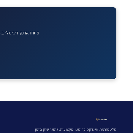
פתחו ארנק דיגיטלי ב-MEXC וקבלו בונוס הצטרפות על ההפקדה הראשונה. מעל 1,700 מטבעות דיגיטליים למסחר
פלטפורמת אינדקס קריפטו מקצועית. נתוני שוק בזמן