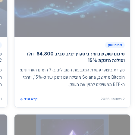
ניתוח שוק
סיכום שוק שבועי: ביטקוין יציב סביב 64,800 דולר
ס
וסולנה מזנקת 15%
BTC
סקירת ביצועי עשרת המטבעות המובילים ב-7 הימים האחרונים:
ס
Bitcoin מתייצב, Solana מובילה עם זינוק של כ-15%, וזרמי
ה-ETF ממשיכים להזין את השוק.
המ
2 באוגוסט 2026
קרא עוד ←
31 ביולי