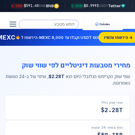
$591.45
$0.9993
SDC
-0.50%
BNB
+0.00%
Tether
BNB
USDT
MEXC
הירשמו עכשיו →
הירשמו ל-MEXC וקבלו עד 8,000 USDT בונוס!
מחירי מטבעות דיגיטליים לפי שווי שוק
שווי שוק הקריפטו הגלובלי היום הוא
$2.28T
, שינוי של
ב-24 השעות
האחרונות.
שווי שוק כולל
$2.28T
נפח מסחר 24 שעות