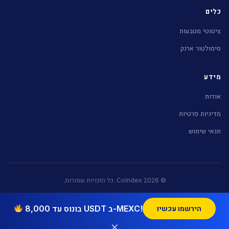
כלים
ציטוטי מטבעות
סימולטור ארנק
מידע
אודות
מדיניות פרטיות
תנאי שימוש
© 2026 CoIndex. כל הזכויות שמורות.
בונוס עד 8,000 USDT ב-MEXC!
הירשמו עכשיו
רשת הקריפטו של Nekuda Digital:
CoIndex (עברית)
|
CoinDice (Português)
|
Blockchain Israel (English)
✕