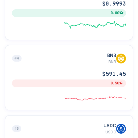
$0.9993
+0.00%
BNB
#4
BNB
$591.45
-0.50%
USDC
#5
USDC