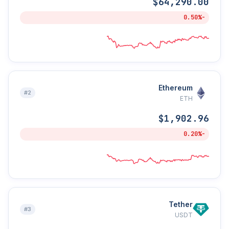
$64,290.00
-0.50%
Ethereum
#2
ETH
$1,902.96
-0.20%
Tether
#3
USDT