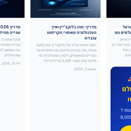
שראל
מדריך: מהו בלוקצ'יין ואיך
הטכנולוגיה מאחורי הקריפטו
שנייה מוזיל
עובדת
רווחים
מס רווחי הון
הסבר פשוט וברור על בלוקצ'יין: מהו פנקס
ס, ואיך
ומה שחשוב למ
מבוזר, איך נוצרות בלוקים, מה תפקידם של
ים.
שמתחילים.
הכורים והמאמתים, ולמה הטכנולוגיה הזו
מניעה שוק בשווי 2.245 טריליון דולר.
יולי 31, 2026
אוגוסט 2, 2026
לם
ל-MEXC וקבלו