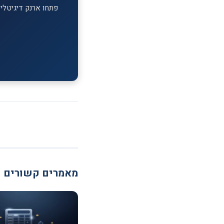
פתחו ארנק דיגיטלי ב-MEXC וקבלו בונוס הצטרפות על ההפקדה הראשונה. מעל 1,700 מטבעות דיג
מאמרים קשורים