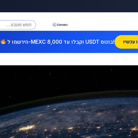
הירשמו ל-MEXC וקבלו עד 8,000 USDT בונוס!