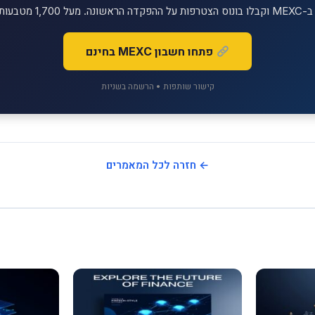
יטליים למסחר!
פתחו חשבון MEXC בחינם
קישור שותפות • הרשמה בשניות
← חזרה לכל המאמרים