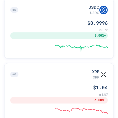
USDC
#5
USDC
$0.9996
₪3.72
+0.00%
XRP
#6
XRP
$1.04
₪3.87
-3.00%