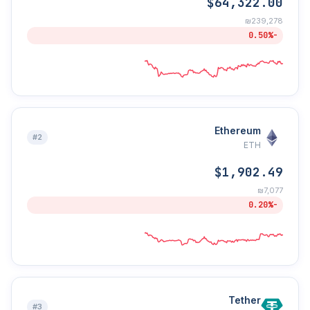
$64,322.00
₪239,278
-0.50%
Ethereum
#2
ETH
$1,902.49
₪7,077
-0.20%
Tether
#3