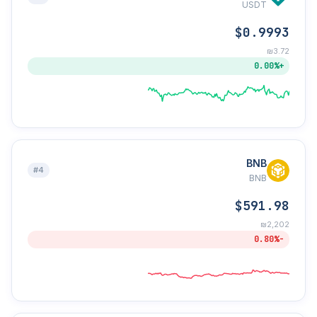
USDT
$0.9993
₪3.72
+0.00%
BNB
#4
BNB
$591.98
₪2,202
-0.80%