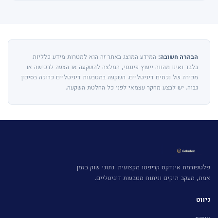
הבהרה חשובה:
המידע המוצג באתר זה הוא למטרות מידע כלליות
בלבד ואינו מהווה ייעוץ פיננסי, המלצה להשקעה או הצעה לרכישה או
מכירה של נכסים דיגיטליים. השקעה במטבעות דיגיטליים כרוכה בסיכון
גבוה. יש לבצע מחקר עצמאי לפני כל החלטת השקעה.
פלטפורמת אינדקס קריפטו מקצועית. נתוני שוק בזמן
אמת, מעקב תיקים וניתוח מטבעות דיגיטליים.
ניווט