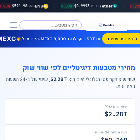
$591.98
$0.9993
-0.80%
BNB
+0.00%
Tether
BNB
USDT
MEXC
הירשמו עכשיו →
הירשמו ל-MEXC וקבלו עד 8,000 USDT בונוס!
מחירי מטבעות דיגיטליים לפי שווי שוק
שווי שוק הקריפטו הגלובלי היום הוא
$2.28T
, שינוי של
ב-24 השעות
האחרונות.
שווי שוק כולל
$2.28T
נפח מסחר 24 שעות