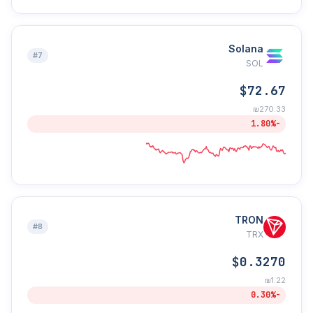
Solana
#7
SOL
$72.67
₪270.33
-1.80%
TRON
#8
TRX
$0.3270
₪1.22
-0.30%