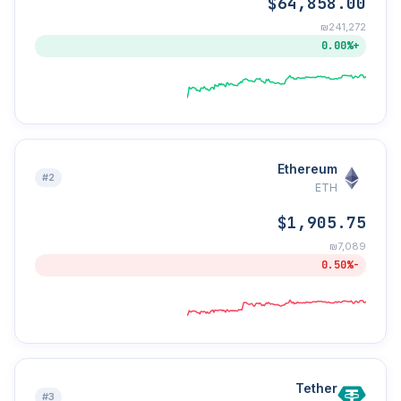
$64,858.00
₪241,272
+0.00%
Ethereum
#2
ETH
$1,905.75
₪7,089
-0.50%
Tether
#3