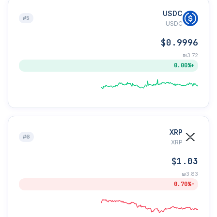
USDC
#5
USDC
$0.9996
₪3.72
+0.00%
XRP
#6
XRP
$1.03
₪3.83
-0.70%