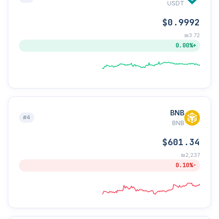
USDT
$0.9992
₪3.72
+0.00%
BNB
#4
BNB
$601.34
₪2,237
-0.10%