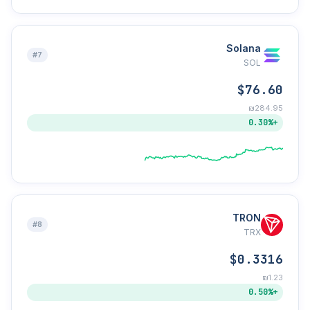
Solana
#7
SOL
$76.60
₪284.95
+0.30%
TRON
#8
TRX
$0.3316
₪1.23
+0.50%