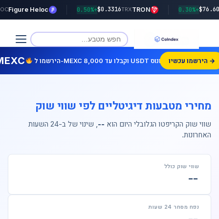
$0.3316
Figure Heloc
+0.50%
TRON
+0.30%
IGR_HELOC
TRX
MEXC
הירשמו עכשיו →
הירשמו ל-MEXC וקבלו עד 8,000 USDT בונוס!
מחירי מטבעות דיגיטליים לפי שווי שוק
שווי שוק הקריפטו הגלובלי היום הוא
--
, שינוי של
ב-24 השעות
האחרונות.
שווי שוק כולל
--
נפח מסחר 24 שעות