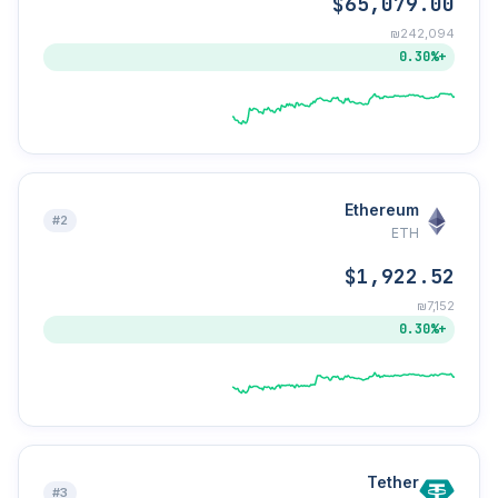
$65,079.00
₪242,094
+0.30%
Ethereum
#2
ETH
$1,922.52
₪7,152
+0.30%
Tether
#3