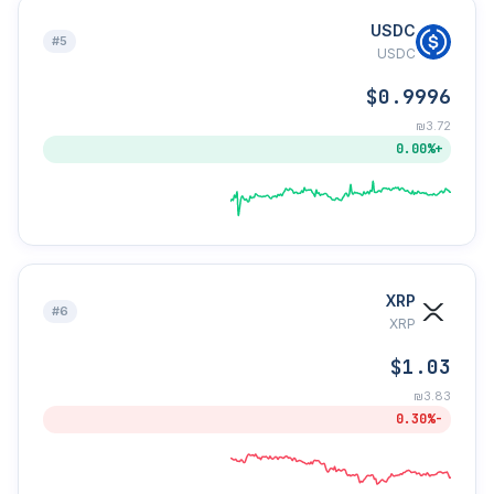
USDC
#5
USDC
$0.9996
₪3.72
+0.00%
XRP
#6
XRP
$1.03
₪3.83
-0.30%