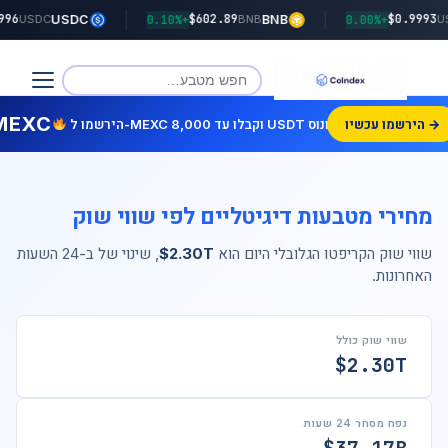
$0.9996
$602.89
$0
+0.00%
USDC
+0.10%
BNB
+0.00%
USDC
BNB
MEXC
הירשמו עכשיו →
הירשמו ל-MEXC וקבלו עד 8,000 USDT בונוס!
מחירי מטבעות דיגיטליים לפי שווי שוק
שווי שוק הקריפטו הגלובלי היום הוא
$2.30T
, שינוי של
ב-24 השעות
האחרונות.
שווי שוק כולל
$2.30T
נפח מסחר 24 שעות