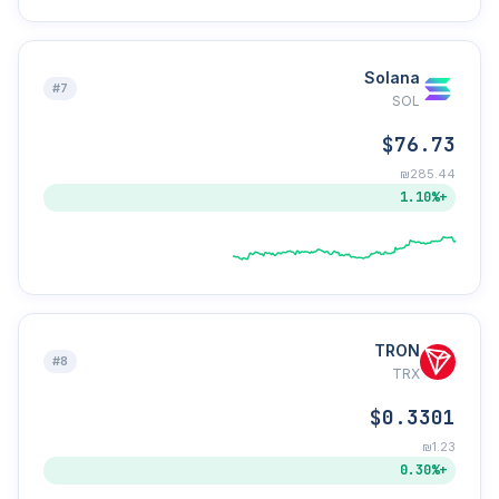
Solana
#7
SOL
$76.73
₪285.44
+1.10%
TRON
#8
TRX
$0.3301
₪1.23
+0.30%