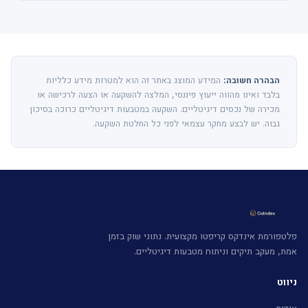
הבהרה חשובה:
המידע המוצג באתר זה הוא למטרות מידע כלליות
בלבד ואינו מהווה ייעוץ פיננסי, המלצה להשקעה או הצעה לרכישה או
מכירה של נכסים דיגיטליים. השקעה במטבעות דיגיטליים כרוכה בסיכון
גבוה. יש לבצע מחקר עצמאי לפני כל החלטת השקעה.
פלטפורמת אינדקס קריפטו מקצועית. נתוני שוק בזמן
אמת, מעקב תיקים וניתוח מטבעות דיגיטליים.
ניווט