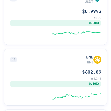
USDT
$0.9993
₪3.72
+0.00%
BNB
#4
BNB
$602.89
₪2,243
+0.10%