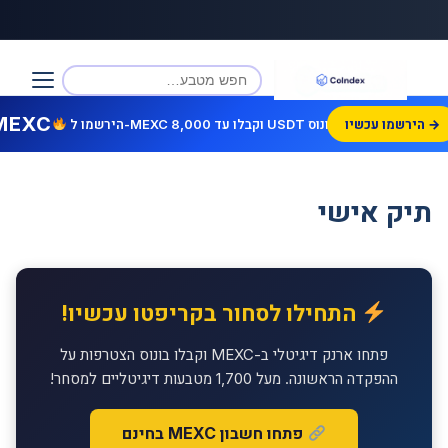
MEXC
הירשמו עכשיו →
הירשמו ל-MEXC וקבלו עד 8,000 USDT בונוס!
תיק אישי
התחילו לסחור בקריפטו עכשיו!
פתחו ארנק דיגיטלי ב-MEXC וקבלו בונוס הצטרפות על
ההפקדה הראשונה. מעל 1,700 מטבעות דיגיטליים למסחר!
פתחו חשבון MEXC בחינם