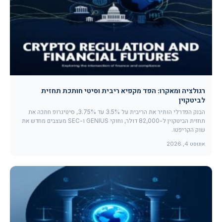
רגולציה ומאקרו: הפד מקפיא ריבית וסיטי חותכת תחזית
לביטקוין
הבנק הפדרלי הותיר את הריבית על 3.5% עד 3.75%, סיטיגרופ חתכה את
תחזית הביטקוין ל-82,000 דולר, וחוקי GENIUS ו-SEC מעצבים מחדש את
שוק הקריפטו.
אוגוסט 4, 2026