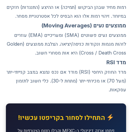
רמות מחיר שבהן הביקוש (תמיכה) או ההיצע (התנגדות) חזקים
במיוחד. זיהוי רמות אלו הוא הבסיס לכל אסטרטגיית מסחר.
ממוצעים נעים (Moving Averages)
ממוצעים נעים פשוטים (SMA) ומעריכיים (EMA) עוזרים
לזהות מגמות ונקודות כניסה/יציאה. הצלבת ממוצעים (Golden
Cross / Death Cross) היא אות מסחרי חשוב.
מדד RSI
מדד החוזק היחסי (RSI) מודד אם נכס נמצא במצב קנייתי-יתר
(מעל 70) או מכירתי-יתר (מתחת ל-30). כלי חשוב לתזמון
עסקאות.
התחילו לסחור בקריפטו עכשיו!
פתחו ארנק דיגיטלי ב-MEXC וקבלו בונוס הצטרפות על