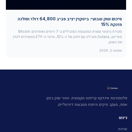
סיכום שוק שבועי: ביטקוין יציב סביב 64,800 דולר וסולנה
מזנקת 15%
סקירת ביצועי עשרת המטבעות המובילים ב-7 הימים האחרונים: Bitcoin
מתייצב, Solana מובילה עם זינוק של כ-15%, וזרמי ה-ETF ממשיכים להזין
את השוק.
אוגוסט 2, 2026
פלטפורמת אינדקס קריפטו מקצועית. נתוני שוק בזמן
אמת, מעקב תיקים וניתוח מטבעות דיגיטליים.
ניווט
אודות