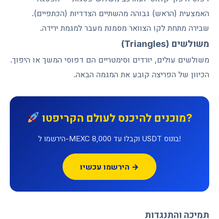
האמצעית (הראש) גבוהה מהשתיים הצדדיות (הכתפיים).
שבירה מתחת לקו הצוואר מסמנת מעבר למגמת ירידה.
משולשים (Triangles)
משולשים עולים, יורדים וסימטריים הם דפוסי המשך או היפוך.
הכיוון של הפריצה קובע את המגמה הבאה.
מוכנים להיכנס לעולם הקריפטו?
הירשמו ל-MEXC וקבלו עד 8,000 USDT בונוס!
הירשמו עכשיו →
תמיכה והתנגדות