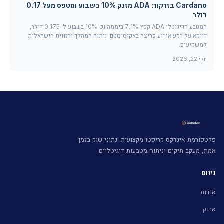
Cardano בזרקור: ADA מזנק 10% בשבוע ומטפס מעל 0.17
דולר
המטבע הדיגיטלי ADA קפץ 7.1% ביממה וכ-10% בשבוע ל-0.175 דולר,
דווקא על רקע אירוע פריצה באקוסיסטם. ניתוח המהלך והזווית הישראלית
למשקיעים.
יולי 22, 2026
פלטפורמת אינדקס קריפטו מקצועית. נתוני שוק בזמן
אמת, מעקב תיקים וניתוח מטבעות דיגיטליים.
ניווט
אודות
ארנק