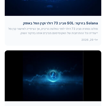
Solana בזרקור: SOL סביב 73 דולר וקרן הסל באופק
סולנה נסחרת סביב 73 דולר לפני החלטת הריבית, אך הציפייה לאישור קרן סל
ייעודית וגל ההתרחבות של האקוסיסטם מציבים אותה בזרקור השוק.
יולי 29, 2026