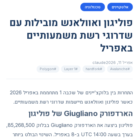
אלטקוינים
טכנולוגיה
פוליגון ואוולאנש מובילות עם
שדרוגי רשת משמעותיים
באפריל
אפריל 11, 2026
claude
#Polygon
#Layer 1
#hardfork
#Avalanche
התחרות בין בלוקצ'יינים של שכבה 1 מתחממת באפריל 2026
כאשר פוליגון ואוולאנש מיישמות שדרוגי רשת משמעותיים.
הארדפורק Giugliano של פוליגון
פוליגון ביצעה את הארדפורק Giugliano בבלוק 85,268,500,
בערך בשעה 14:00 UTC ב-8 באפריל. השינוי הבולט ביותר