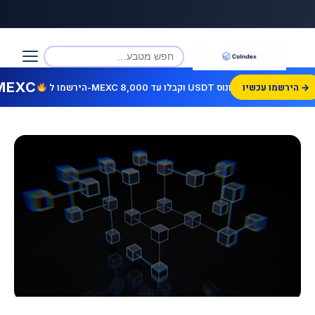
MEXC
הירשמו עכשיו →
הירשמו ל-MEXC וקבלו עד 8,000 USDT בונוס!