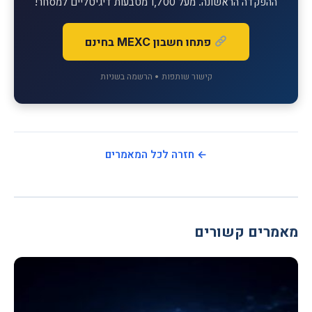
ההפקדה הראשונה. מעל 1,700 מטבעות דיגיטליים למסחר!
פתחו חשבון MEXC בחינם
קישור שותפות • הרשמה בשניות
← חזרה לכל המאמרים
מאמרים קשורים