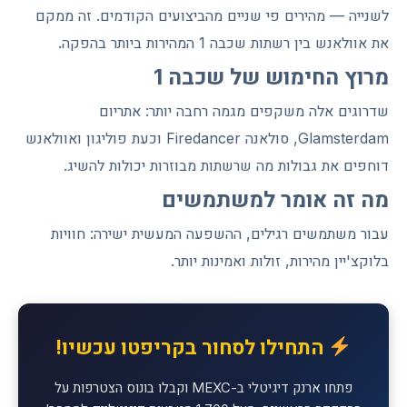
לשנייה — מהירים פי שניים מהביצועים הקודמים. זה ממקם
את אוולאנש בין רשתות שכבה 1 המהירות ביותר בהפקה.
מרוץ החימוש של שכבה 1
שדרוגים אלה משקפים מגמה רחבה יותר: אתריום
Glamsterdam, סולאנה Firedancer וכעת פוליגון ואוולאנש
דוחפים את גבולות מה שרשתות מבוזרות יכולות להשיג.
מה זה אומר למשתמשים
עבור משתמשים רגילים, ההשפעה המעשית ישירה: חוויות
בלוקצ'יין מהירות, זולות ואמינות יותר.
התחילו לסחור בקריפטו עכשיו!
פתחו ארנק דיגיטלי ב-MEXC וקבלו בונוס הצטרפות על