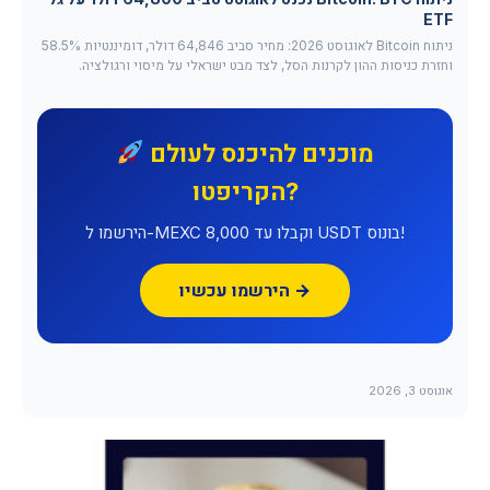
ETF
ניתוח Bitcoin לאוגוסט 2026: מחיר סביב 64,846 דולר, דומיננטיות 58.5%
וחזרת כניסות ההון לקרנות הסל, לצד מבט ישראלי על מיסוי ורגולציה.
מוכנים להיכנס לעולם
הקריפטו?
הירשמו ל-MEXC וקבלו עד 8,000 USDT בונוס!
הירשמו עכשיו →
אוגוסט 3, 2026