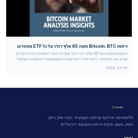
ניתוח Bitcoin: BTC חוצה 65 אלף דולר על גל ETF מתחדש
ביטקוין מטפס מעל 65 אלף דולר ככל שקרנות הסל רושמות זרמים חיוביים
שבוע שני ברציפות. ניתוח מחיר, דומיננטיות והמשמעות למשקיע הישראלי.
יולי 24, 2026
פלטפורמת אינדקס קריפטו מקצועית. נתוני שוק בזמן
אמת, מעקב תיקים וניתוח מטבעות דיגיטליים.
ניווט