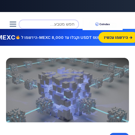
MEXC
הירשמו עכשיו →
הירשמו ל-MEXC וקבלו עד 8,000 USDT בונוס!