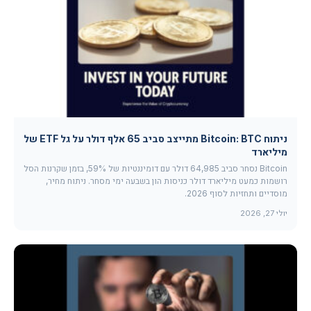
ניתוח Bitcoin: BTC מתייצב סביב 65 אלף דולר על גל ETF של
מיליארד
Bitcoin נסחר סביב 64,985 דולר עם דומיננטיות של 59%, בזמן שקרנות הסל
רושמות כמעט מיליארד דולר כניסות הון בשבעה ימי מסחר. ניתוח מחיר,
מוסדיים ותחזיות לסוף 2026.
יולי 27, 2026