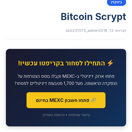
ביטקוין
Bitcoin Scrypt
פברואר 13, 2018
sb0231373_admin
התחילו לסחור בקריפטו עכשיו!
פתחו ארנק דיגיטלי ב-MEXC וקבלו בונוס הצטרפות על
ההפקדה הראשונה. מעל 1,700 מטבעות דיגיטליים למסחר!
פתחו חשבון MEXC בחינם
קישור שותפות • הרשמה בשניות