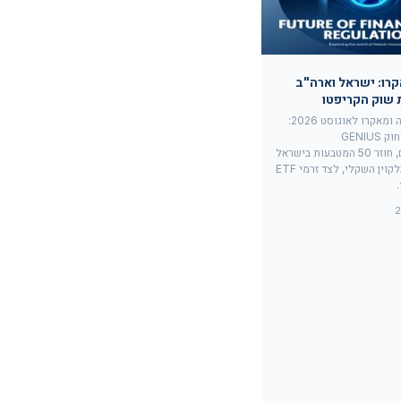
קרו: ישראל וארה"ב
 שוק הקריפטו
סקירת רגולציה ומאקרו לאוגוסט 2026:
פרשנות SEC, חוק GENIUS
לסטייבלקוינים, חוזר 50 המטבעות בישראל
ותזכיר הסטייבלקוין השקלי, לצד זרמי ETF