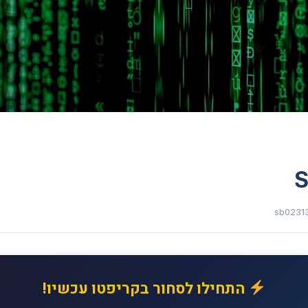
S
sb0231
התחילו לסחור בקריפטו עכשיו!