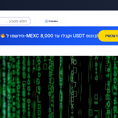
הירשמו ל-MEXC וקבלו עד 8,000 USDT בונוס!