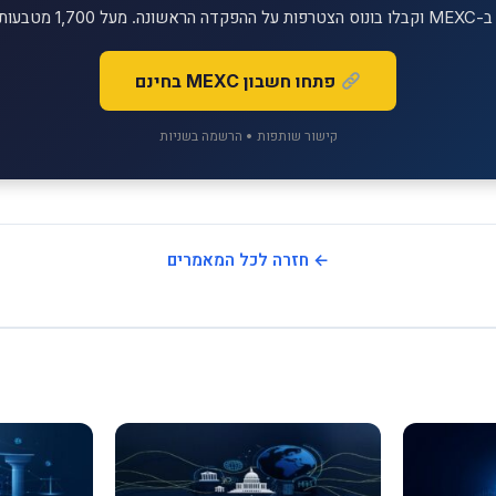
יטליים למסחר!
פתחו חשבון MEXC בחינם
קישור שותפות • הרשמה בשניות
← חזרה לכל המאמרים