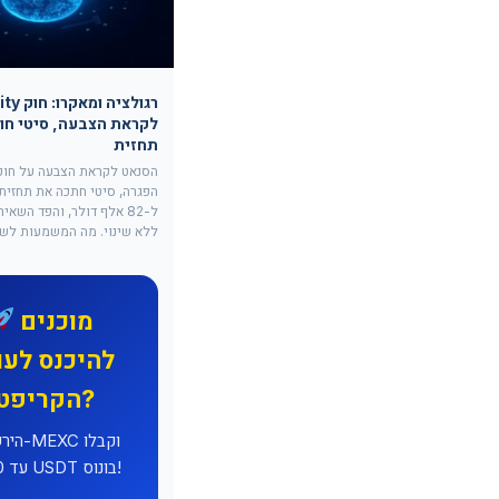
רגולציה ומא
לקראת הצבעה, סיטי חו
תחזית
הפגרה, סיטי חתכה את תחזית 
ל-82 אלף דולר, והפד השאי
ללא שינוי. מה המשמעות לשו
מוכנים
להיכנס לעו
הקריפטו?
הירשמו 
עד 8,000 USDT בונוס!