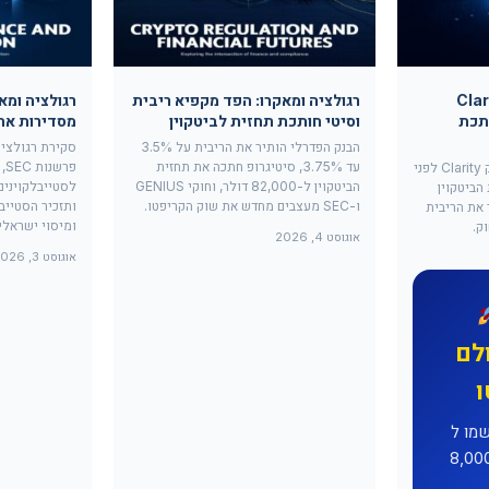
קרו: חוק Clarity
רגולציה ומאקרו: הפד מקפיא ריבית
רגולציה ומא
תכת
וסיטי חותכת תחזית לביטקוין
מסדירות את
הבנק הפדרלי הותיר את הריבית על 3.5%
עד 3.75%, סיטיגרופ חתכה את תחזית
הסנאט לקראת הצבעה על חוק Clarity לפני
הביטקוין ל-82,000 דולר, וחוקי GENIUS
הביטקוין
ו-SEC מעצבים מחדש את שוק הקריפטו.
ר את הריבית
ומיסוי ישראלי.
ק.
אוגוסט 4, 2026
אוגוסט 3, 2026
לם
ל-MEXC וקבלו