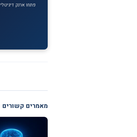
פתחו ארנק דיגיטלי ב-MEXC וקבלו בונוס הצטרפות על ההפקדה הראשונה. מעל 1,700 מטבעות דיג
מאמרים קשורים