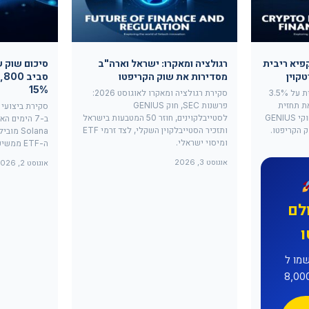
פיא ריבית
רגולציה ומאקרו: ישראל וארה"ב
סיכום שוק ש
קוין
מסדירות את שוק הקריפטו
15%
הבנק הפדרלי הותיר את הריבית על 3.5%
סקירת רגולציה ומאקרו לאוגוסט 2026:
ה את תחזית
פרשנות SEC, חוק GENIUS
סקירת ביצועי
הביטקוין ל-82,000 דולר, וחוקי GENIUS
לסטייבלקוינים, חוזר 50 המטבעות בישראל
ותזכיר הסטייבלקוין השקלי, לצד זרמי ETF
ומיסוי ישראלי.
ה-ETF ממשיכים להזין את השוק.
אוגוסט 3, 2026
אוגוסט 2, 2026
לם
ל-MEXC וקבלו