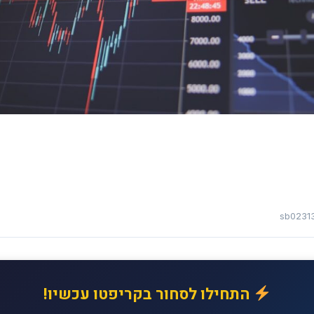
sb0231
התחילו לסחור בקריפטו עכשיו!