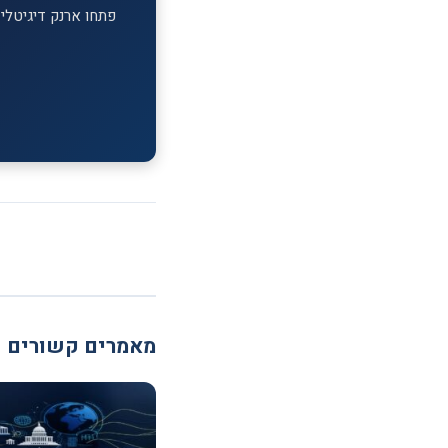
פתחו ארנק דיגיטלי ב-MEXC וקבלו בונוס הצטרפות על ההפקדה הראשונה. מעל 1,700 מטבעות דיג
מאמרים קשורים