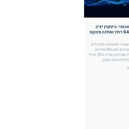
בועי: ביטקוין יציב
סביב 64,800 דולר וסולנה מזנקת
 עשרת המטבעות המובילים
ב-7 הימים האחרונים: Bitcoin מתייצב,
Solana מובילה עם זינוק של כ-15%, וזרמי