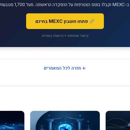
יטליים למסחר!
פתחו חשבון MEXC בחינם
קישור שותפות • הרשמה בשניות
← חזרה לכל המאמרים