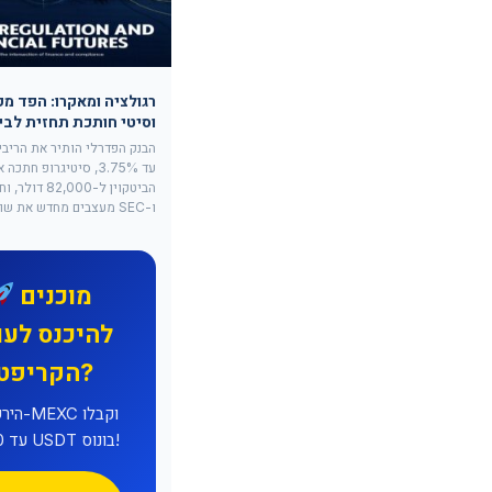
רגולציה ומאקרו: הפד מק
וסיטי חותכת תחזית לביט
עד 3.75%, סיטיגרופ חתכ
ו-SEC מעצבים מחדש את שוק הקריפטו.
מוכנים
להיכנס לעו
הקריפטו?
הירשמו 
עד 8,000 USDT בונוס!