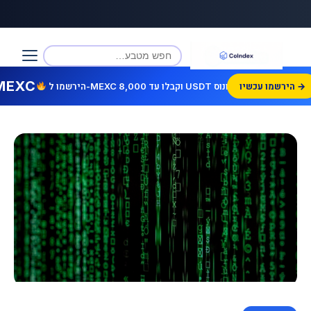
MEXC
הירשמו עכשיו →
הירשמו ל-MEXC וקבלו עד 8,000 USDT בונוס!