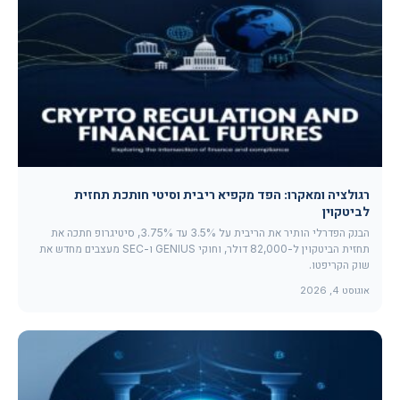
רגולציה ומאקרו: הפד מקפיא ריבית וסיטי חותכת תחזית
לביטקוין
הבנק הפדרלי הותיר את הריבית על 3.5% עד 3.75%, סיטיגרופ חתכה את
תחזית הביטקוין ל-82,000 דולר, וחוקי GENIUS ו-SEC מעצבים מחדש את
שוק הקריפטו.
אוגוסט 4, 2026