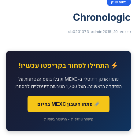
ניתוח שוק
Chronologic
פברואר 10, 2018
sb0231373_admin
התחילו לסחור בקריפטו עכשיו!
פתחו ארנק דיגיטלי ב-MEXC וקבלו בונוס הצטרפות על
ההפקדה הראשונה. מעל 1,700 מטבעות דיגיטליים למסחר!
פתחו חשבון MEXC בחינם
קישור שותפות • הרשמה בשניות