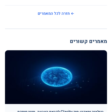
← חזרה לכל המאמרים
מאמרים קשורים
רגולציה ומאקרו: חוק Clarity לקראת הצבעה, סיטי חותכת