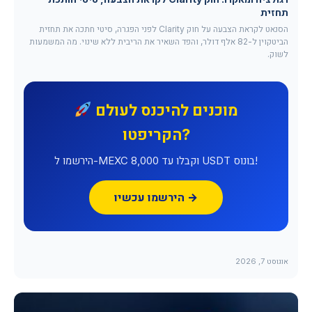
תחזית
הסנאט לקראת הצבעה על חוק Clarity לפני הפגרה, סיטי חתכה את תחזית
הביטקוין ל-82 אלף דולר, והפד השאיר את הריבית ללא שינוי. מה המשמעות
לשוק.
מוכנים להיכנס לעולם
הקריפטו?
הירשמו ל-MEXC וקבלו עד 8,000 USDT בונוס!
הירשמו עכשיו →
אוגוסט 7, 2026