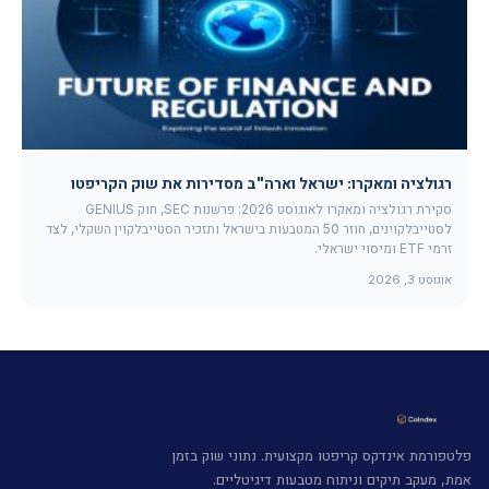
רגולציה ומאקרו: ישראל וארה"ב מסדירות את שוק הקריפטו
סקירת רגולציה ומאקרו לאוגוסט 2026: פרשנות SEC, חוק GENIUS
לסטייבלקוינים, חוזר 50 המטבעות בישראל ותזכיר הסטייבלקוין השקלי, לצד
זרמי ETF ומיסוי ישראלי.
אוגוסט 3, 2026
פלטפורמת אינדקס קריפטו מקצועית. נתוני שוק בזמן
אמת, מעקב תיקים וניתוח מטבעות דיגיטליים.