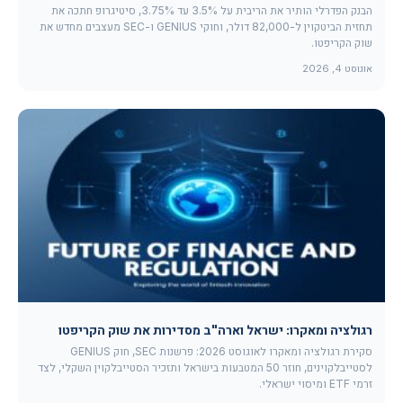
הבנק הפדרלי הותיר את הריבית על 3.5% עד 3.75%, סיטיגרופ חתכה את
תחזית הביטקוין ל-82,000 דולר, וחוקי GENIUS ו-SEC מעצבים מחדש את
שוק הקריפטו.
אוגוסט 4, 2026
רגולציה ומאקרו: ישראל וארה"ב מסדירות את שוק הקריפטו
סקירת רגולציה ומאקרו לאוגוסט 2026: פרשנות SEC, חוק GENIUS
לסטייבלקוינים, חוזר 50 המטבעות בישראל ותזכיר הסטייבלקוין השקלי, לצד
זרמי ETF ומיסוי ישראלי.