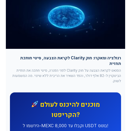
רגולציה ומאקרו: חוק Clarity לקראת הצבעה, סיטי חותכת
תחזית
הסנאט לקראת הצבעה על חוק Clarity לפני הפגרה, סיטי חתכה את תחזית
הביטקוין ל-82 אלף דולר, והפד השאיר את הריבית ללא שינוי. מה המשמעות
לשוק.
מוכנים להיכנס לעולם
הקריפטו?
הירשמו ל-MEXC וקבלו עד 8,000 USDT בונוס!