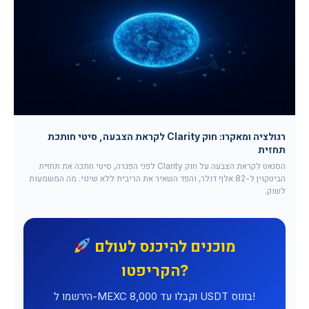
רגולציה ומאקרו: חוק Clarity לקראת הצבעה, סיטי חותכת
תחזית
הסנאט לקראת הצבעה על חוק Clarity לפני הפגרה, סיטי חתכה את תחזית
הביטקוין ל-82 אלף דולר, והפד השאיר את הריבית ללא שינוי. מה המשמעות
לשוק.
מוכנים להיכנס לעולם
הקריפטו?
הירשמו ל-MEXC וקבלו עד 8,000 USDT בונוס!