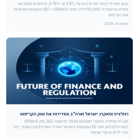
הבנק הפדרלי הותיר את הריבית על 3.5% עד 3.75%, סיטיגרופ חתכה את
תחזית הביטקוין ל-82,000 דולר, וחוקי GENIUS ו-SEC מעצבים מחדש את
שוק הקריפטו.
אוגוסט 4, 2026
רגולציה ומאקרו: ישראל וארה"ב מסדירות את שוק הקריפטו
סקירת רגולציה ומאקרו לאוגוסט 2026: פרשנות SEC, חוק GENIUS
לסטייבלקוינים, חוזר 50 המטבעות בישראל ותזכיר הסטייבלקוין השקלי, לצד
זרמי ETF ומיסוי ישראלי.