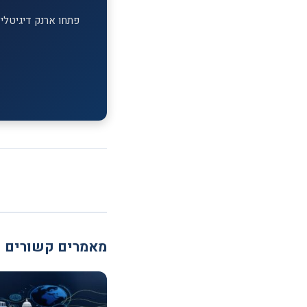
פתחו ארנק דיגיטלי ב-MEXC וקבלו בונוס הצטרפות על ההפקדה הראשונה. מעל 1,700 מטבעות דיג
מאמרים קשורים