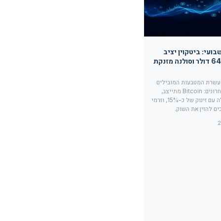
בועי: ביטקוין יציב
סביב 64,800 דולר וסולנה מזנקת
 עשרת המטבעות המובילים
ב-7 הימים האחרונים: Bitcoin מתייצב,
Solana מובילה עם זינוק של כ-15%, וזרמי