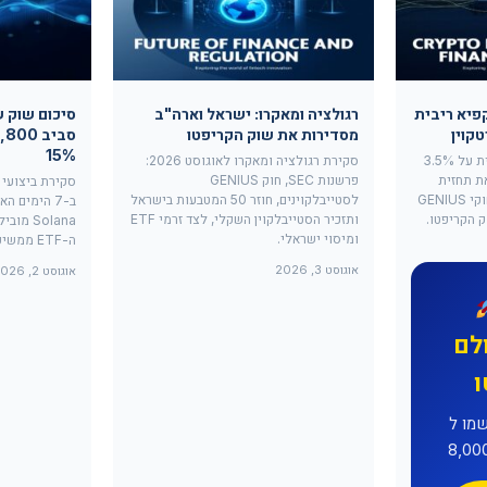
פיא ריבית
רגולציה ומאקרו: ישראל וארה"ב
סיכום שוק ש
קוין
מסדירות את שוק הקריפטו
15%
הבנק הפדרלי הותיר את הריבית על 3.5%
סקירת רגולציה ומאקרו לאוגוסט 2026:
ה את תחזית
פרשנות SEC, חוק GENIUS
סקירת ביצועי
הביטקוין ל-82,000 דולר, וחוקי GENIUS
לסטייבלקוינים, חוזר 50 המטבעות בישראל
ותזכיר הסטייבלקוין השקלי, לצד זרמי ETF
ומיסוי ישראלי.
ה-ETF ממשיכים להזין את השוק.
אוגוסט 3, 2026
אוגוסט 2, 2026
לם
ל-MEXC וקבלו