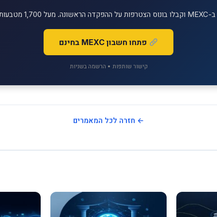
יטליים למסחר!
פתחו חשבון MEXC בחינם
קישור שותפות • הרשמה בשניות
← חזרה לכל המאמרים