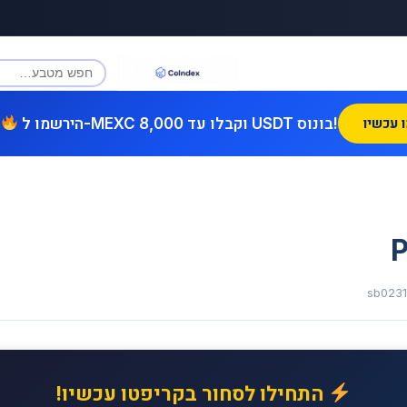
הירשמו ל-MEXC וקבלו עד 8,000 USDT בונוס!
P
sb023
התחילו לסחור בקריפטו עכשיו!