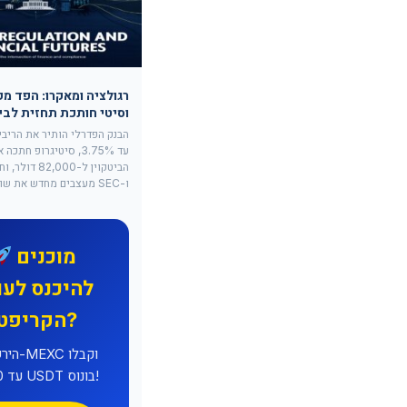
רגולציה ומאקרו: הפד מק
וסיטי חותכת תחזית לביט
עד 3.75%, סיטיגרופ חתכ
ו-SEC מעצבים מחדש את שוק הקריפטו.
מוכנים
להיכנס לעו
הקריפטו?
הירשמו 
עד 8,000 USDT בונוס!