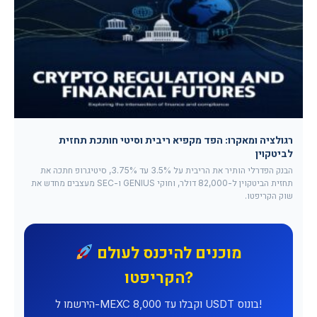
רגולציה ומאקרו: הפד מקפיא ריבית וסיטי חותכת תחזית
לביטקוין
הבנק הפדרלי הותיר את הריבית על 3.5% עד 3.75%, סיטיגרופ חתכה את
תחזית הביטקוין ל-82,000 דולר, וחוקי GENIUS ו-SEC מעצבים מחדש את
שוק הקריפטו.
מוכנים להיכנס לעולם
הקריפטו?
הירשמו ל-MEXC וקבלו עד 8,000 USDT בונוס!