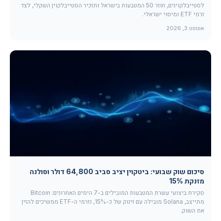
לסטייבלקוינים, חוזר 50 המטבעות בישראל ותזכיר הסטייבלקוין השקלי, לצד
זרמי ETF ומיסוי ישראלי.
אוגוסט 3, 2026
סיכום שוק שבועי: ביטקוין יציב סביב 64,800 דולר וסולנה
מזנקת 15%
סקירת ביצועי עשרת המטבעות המובילים ב-7 הימים האחרונים: Bitcoin
מתייצב, Solana מובילה עם זינוק של כ-15%, וזרמי ה-ETF ממשיכים להזין
את השוק.