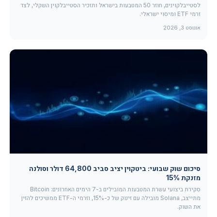
לסטייבלקוינים, חוזר 50 המטבעות בישראל ותזכיר הסטייבלקוין השקלי, לצד
זרמי ETF ומיסוי ישראלי.
אוגוסט 3, 2026
סיכום שוק שבועי: ביטקוין יציב סביב 64,800 דולר וסולנה
מזנקת 15%
סקירת ביצועי עשרת המטבעות המובילים ב-7 הימים האחרונים: Bitcoin
מתייצב, Solana מובילה עם זינוק של כ-15%, וזרמי ה-ETF ממשיכים להזין
את השוק.