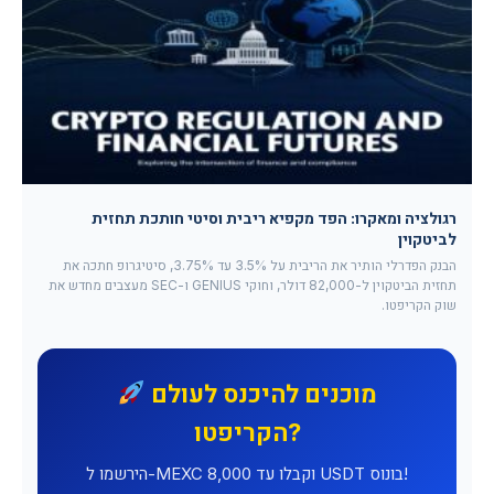
רגולציה ומאקרו: הפד מקפיא ריבית וסיטי חותכת תחזית
לביטקוין
הבנק הפדרלי הותיר את הריבית על 3.5% עד 3.75%, סיטיגרופ חתכה את
תחזית הביטקוין ל-82,000 דולר, וחוקי GENIUS ו-SEC מעצבים מחדש את
שוק הקריפטו.
מוכנים להיכנס לעולם
הקריפטו?
הירשמו ל-MEXC וקבלו עד 8,000 USDT בונוס!