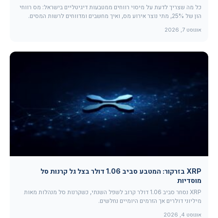
כל מה שצריך לדעת על מיסוי רווחים ממטבעות דיגיטליים בישראל: מס רווחי
הון של 25%, מתי נוצר אירוע מס, ואיך מחשבים ומדווחים לרשות המסים.
אוגוסט 7, 2026
XRP בזרקור: המטבע סביב 1.06 דולר בצל גל קרנות סל
מוסדיות
XRP נסחר סביב 1.06 דולר קרוב לשפל השנתי, כשקרנות סל מנהלות מאות
מיליוני דולרים אך הזרמים היומיים נחלשים.
אוגוסט 4, 2026