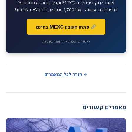
פתחו ארנק דיגיטלי ב-MEXC וקבלו בונוס הצטרפות על
ההפקדה הראשונה. מעל 1,700 מטבעות דיגיטליים למסחר!
פתחו חשבון MEXC בחינם
קישור שותפות • הרשמה בשניות
← חזרה לכל המאמרים
מאמרים קשורים