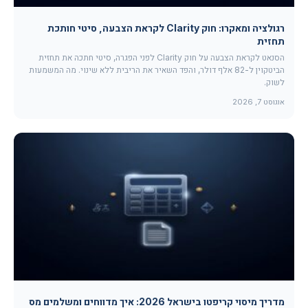
רגולציה ומאקרו: חוק Clarity לקראת הצבעה, סיטי חותכת
תחזית
הסנאט לקראת הצבעה על חוק Clarity לפני הפגרה, סיטי חתכה את תחזית
הביטקוין ל-82 אלף דולר, והפד השאיר את הריבית ללא שינוי. מה המשמעות
לשוק.
אוגוסט 7, 2026
מדריך מיסוי קריפטו בישראל 2026: איך מדווחים ומשלמים מס