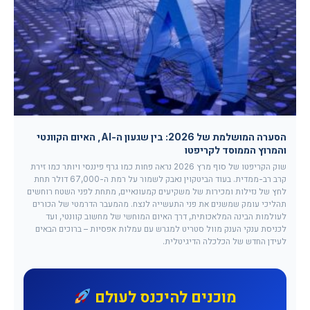
הסערה המושלמת של 2026: בין שגעון ה-AI, האיום הקוונטי
והמרוץ הממוסד לקריפטו
שוק הקריפטו של סוף מרץ 2026 נראה פחות כמו גרף פיננסי ויותר כמו זירת
קרב רב-ממדית. בעוד הביטקוין נאבק לשמור על רמת ה-67,000 דולר תחת
לחץ של נזילות ומכירות של משקיעים קמעונאיים, מתחת לפני השטח רוחשים
תהליכי עומק שמשנים את פני התעשייה לנצח. מהמעבר הדרמטי של הכורים
לעולמות הבינה המלאכותית, דרך האיום המוחשי של מחשוב קוונטי, ועד
לכניסת ענקי הענק מוול סטריט למגרש עם עמלות אפסיות – ברוכים הבאים
לעידן החדש של הכלכלה הדיגיטלית.
מוכנים להיכנס לעולם