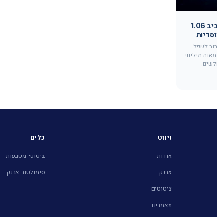
XRP בזרקור: המטבע סביב 1.06
וסדיות
1.06 דולר קרוב לשפל
אות מיליוני
לשים.
ניווט
כלים
אודות
ציטוטי מטבעות
ארנק
סימולטור ארנק
ציטוטים
מאמרים