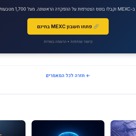
יטליים למסחר!
פתחו חשבון MEXC בחינם
קישור שותפות • הרשמה בשניות
← חזרה לכל המאמרים