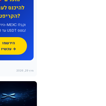
להיכנס לעו
הקריפטו?
הירשמו 
עד 8,000 USDT בונוס!
הירשמו
עכשיו →
מרץ 29, 2026