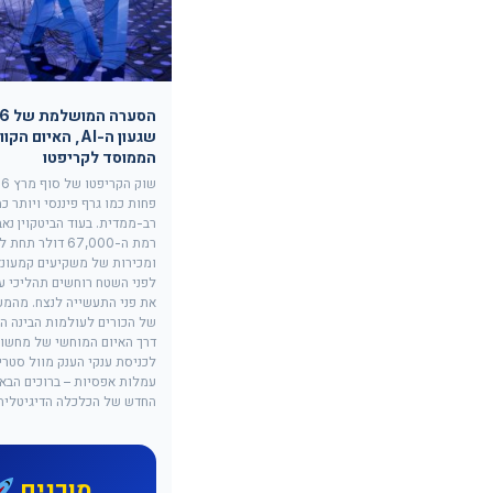
שגעון ה-AI, האיום 
הממוסד לקריפטו
פחות כמו גרף פיננסי ויותר כמ
רב-ממדית. בעוד הביטקוין נא
רמת ה-67,000 דולר
ומכירות של משקיעים קמעונא
לפני השטח רוחשים תהליכי ע
את פני התעשייה לנצח. מהמע
של הכורים לעולמות הבינה ה
דרך האיום המוחשי של מחשוב 
לכניסת ענקי הענק מוול סטר
עמלות אפסיות – ברוכים הבאי
החדש של הכלכלה הדיגיטלית
מוכנים