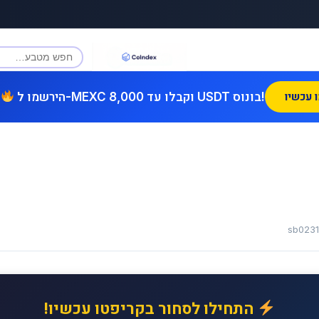
הירשמו ל-MEXC וקבלו עד 8,000 USDT בונוס!
sb023
התחילו לסחור בקריפטו עכשיו!