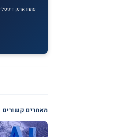
פתחו ארנק דיגיטלי ב-MEXC וקבלו בונוס הצטרפות על ההפקדה הראשונה. מעל 1,700 מטבעות דיג
מאמרים קשורים