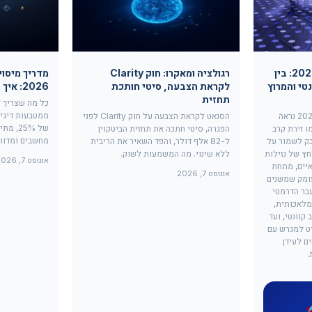
הסערה המושלמת של 2026: בין
רגולציה ומאקרו: חוק Clarity
מדריך מיסוי
הקוונטי והמרוץ
לקראת הצבעה, סיטי חותכת
2026: איך מדווחים ומשלמים מס
תחזית
כל מה שצריך ל
ממטבעות דיגיט
שוק הקריפטו של סוף מרץ 2026 נראה
הסנאט לקראת הצבעה על חוק Clarity לפני
של 25%,
ו זירת קרב
הפגרה, סיטי חתכה את תחזית הביטקוין
מחשבים ומדוו
בק לשמור על
ל-82 אלף דולר, והפד השאיר את הריבית
 תחת לחץ של נזילות
ללא שינוי. מה המשמעות לשוק.
אוגוסט 7, 2026
יים, מתחת
אוגוסט 7, 2026
ומק שמשנים
בר הדרמטי
מלאכותית,
קוונטי, ועד
יט למגרש עם
ם לעידן
.