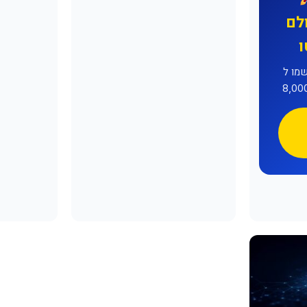
לם
ל-MEXC וקבלו