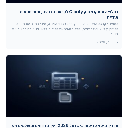
רגולציה ומאקרו: חוק Clarity לקראת הצבעה, סיטי חותכת
תחזית
הסנאט לקראת הצבעה על חוק Clarity לפני הפגרה, סיטי חתכה את תחזית
הביטקוין ל-82 אלף דולר, והפד השאיר את הריבית ללא שינוי. מה המשמעות
לשוק.
אוגוסט 7, 2026
מדריך מיסוי קריפטו בישראל 2026: איך מדווחים ומשלמים מס