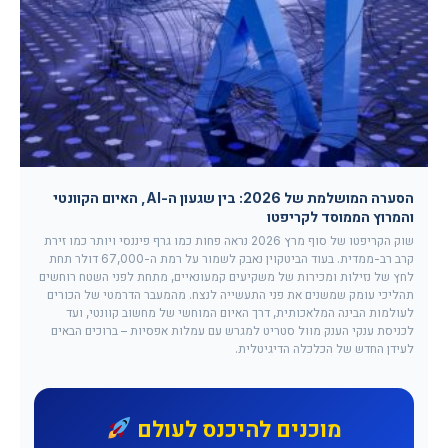
הסערה המושלמת של 2026: בין שגעון ה-AI, האיום הקוונטי
והמרוץ הממוסד לקריפטו
שוק הקריפטו של סוף מרץ 2026 נראה פחות כמו גרף פיננסי ויותר כמו זירת
קרב רב-ממדית. בעוד הביטקוין נאבק לשמור על רמת ה-67,000 דולר תחת
לחץ של נזילות ומכירות של משקיעים קמעונאיים, מתחת לפני השטח רוחשים
תהליכי עומק שמשנים את פני התעשייה לנצח. מהמעבר הדרמטי של הכורים
לעולמות הבינה המלאכותית, דרך האיום המוחשי של מחשוב קוונטי, ועד
לכניסת ענקי הענק מוול סטריט למגרש עם עמלות אפסיות – ברוכים הבאים
לעידן החדש של הכלכלה הדיגיטלית.
מוכנים להיכנס לעולם