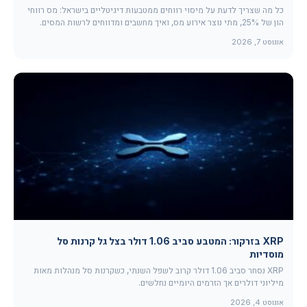
כל מה שצריך לדעת על מיסוי רווחים ממטבעות דיגיטליים בישראל: מס רווחי
הון של 25%, מתי נוצר אירוע מס, ואיך מחשבים ומדווחים לרשות המסים.
אוגוסט 7, 2026
XRP בזרקור: המטבע סביב 1.06 דולר בצל גל קרנות סל
מוסדיות
XRP נסחר סביב 1.06 דולר קרוב לשפל השנתי, כשקרנות סל מנהלות מאות
מיליוני דולרים אך הזרמים היומיים נחלשים.
אוגוסט 4, 2026