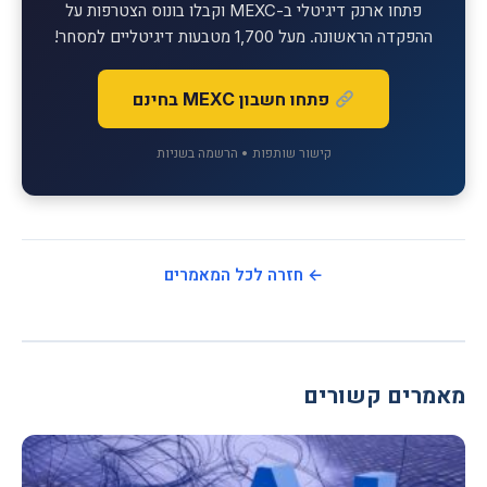
פתחו ארנק דיגיטלי ב-MEXC וקבלו בונוס הצטרפות על
ההפקדה הראשונה. מעל 1,700 מטבעות דיגיטליים למסחר!
פתחו חשבון MEXC בחינם
קישור שותפות • הרשמה בשניות
← חזרה לכל המאמרים
מאמרים קשורים