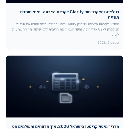
רגולציה ומאקרו: חוק Clarity לקראת הצבעה, סיטי חותכת
תחזית
הסנאט לקראת הצבעה על חוק Clarity לפני הפגרה, סיטי חתכה את תחזית
הביטקוין ל-82 אלף דולר, והפד השאיר את הריבית ללא שינוי. מה המשמעות
לשוק.
אוגוסט 7, 2026
מדריך מיסוי קריפטו בישראל 2026: איך מדווחים ומשלמים מס