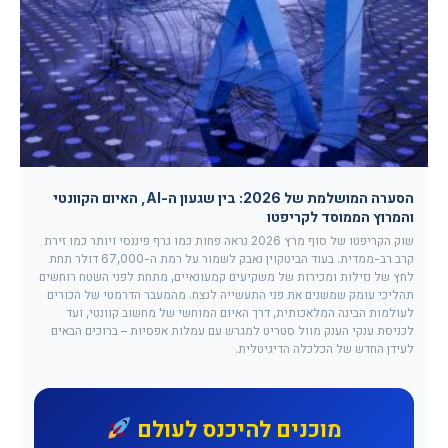
הסערה המושלמת של 2026: בין שגעון ה-AI, האיום הקוונטי
והמרוץ הממוסד לקריפטו
שוק הקריפטו של סוף מרץ 2026 נראה פחות כמו גרף פיננסי ויותר כמו זירת
קרב רב-ממדית. בעוד הביטקוין נאבק לשמור על רמת ה-67,000 דולר תחת
לחץ של נזילות ומכירות של משקיעים קמעונאיים, מתחת לפני השטח רוחשים
תהליכי עומק שמשנים את פני התעשייה לנצח. מהמעבר הדרמטי של הכורים
לעולמות הבינה המלאכותית, דרך האיום המוחשי של מחשוב קוונטי, ועד
לכניסת ענקי הענק מוול סטריט למגרש עם עמלות אפסיות – ברוכים הבאים
לעידן החדש של הכלכלה הדיגיטלית.
מוכנים להיכנס לעולם