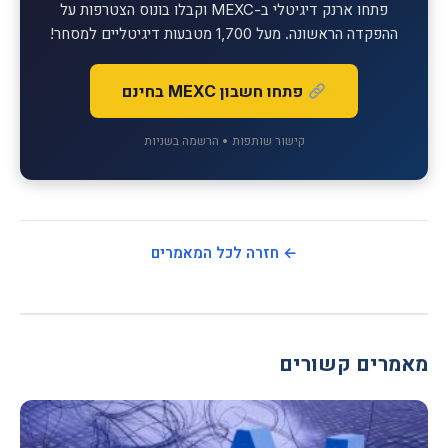
פתחו ארנק דיגיטלי ב-MEXC וקבלו בונוס הצטרפות על
ההפקדה הראשונה. מעל 1,700 מטבעות דיגיטליים למסחר!
פתחו חשבון MEXC בחינם
קישור שותפות • הרשמה בשניות
← חזרה לכל המאמרים
מאמרים קשורים