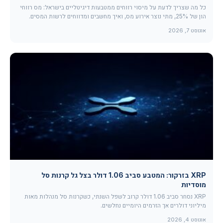
כל מה שצריך לדעת על מיסוי רווחים ממטבעות דיגיטליים בישראל: מס רווחי
הון של 25%, מתי נוצר אירוע מס, ואיך מחשבים ומדווחים לרשות המסים.
אוגוסט 7, 2026
XRP בזרקור: המטבע סביב 1.06 דולר בצל גל קרנות סל
מוסדיות
XRP נסחר סביב 1.06 דולר קרוב לשפל השנתי, כשקרנות סל מנהלות מאות
מיליוני דולרים אך הזרמים היומיים נחלשים.
אוגוסט 4, 2026