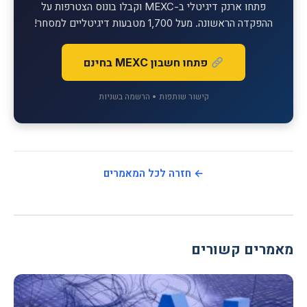
פתחו ארנק דיגיטלי ב-MEXC וקבלו בונוס הצטרפות על
ההפקדה הראשונה. מעל 1,700 מטבעות דיגיטליים למסחר!
פתחו חשבון MEXC בחינם
קישור שותפות • הרשמה בשניות
← חזרה לכל המאמרים
מאמרים קשורים