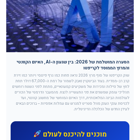
הסערה המושלמת של 2026: בין שגעון ה-AI, האיום הקוונטי
והמרוץ הממוסד לקריפטו
שוק הקריפטו של סוף מרץ 2026 נראה פחות כמו גרף פיננסי ויותר כמו זירת
קרב רב-ממדית. בעוד הביטקוין נאבק לשמור על רמת ה-67,000 דולר תחת
לחץ של נזילות ומכירות של משקיעים קמעונאיים, מתחת לפני השטח רוחשים
תהליכי עומק שמשנים את פני התעשייה לנצח. מהמעבר הדרמטי של הכורים
לעולמות הבינה המלאכותית, דרך האיום המוחשי של מחשוב קוונטי, ועד
לכניסת ענקי הענק מוול סטריט למגרש עם עמלות אפסיות – ברוכים הבאים
לעידן החדש של הכלכלה הדיגיטלית.
מוכנים להיכנס לעולם