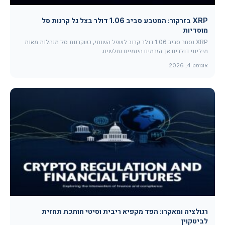
XRP בזרקור: המטבע סביב 1.06 דולר בצל גל קרנות סל
מוסדיות
XRP נסחר סביב 1.06 דולר קרוב לשפל השנתי, כשקרנות סל מנהלות מאות
מיליוני דולרים אך הזרמים היומיים נחלשים.
אוגוסט 4, 2026
רגולציה ומאקרו: הפד מקפיא ריבית וסיטי חותכת תחזית
לביטקוין