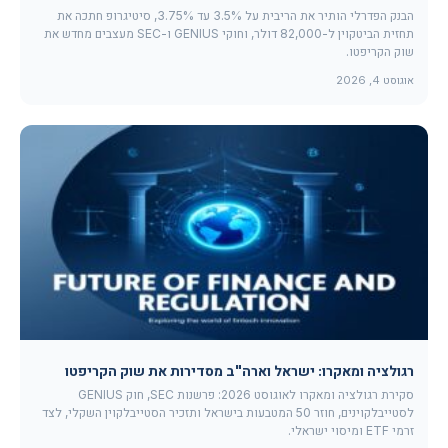
הבנק הפדרלי הותיר את הריבית על 3.5% עד 3.75%, סיטיגרופ חתכה את
תחזית הביטקוין ל-82,000 דולר, וחוקי GENIUS ו-SEC מעצבים מחדש את
שוק הקריפטו.
אוגוסט 4, 2026
רגולציה ומאקרו: ישראל וארה"ב מסדירות את שוק הקריפטו
סקירת רגולציה ומאקרו לאוגוסט 2026: פרשנות SEC, חוק GENIUS
לסטייבלקוינים, חוזר 50 המטבעות בישראל ותזכיר הסטייבלקוין השקלי, לצד
זרמי ETF ומיסוי ישראלי.