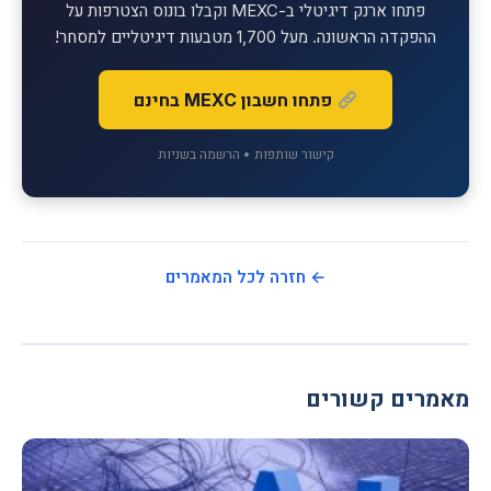
פתחו ארנק דיגיטלי ב-MEXC וקבלו בונוס הצטרפות על
ההפקדה הראשונה. מעל 1,700 מטבעות דיגיטליים למסחר!
פתחו חשבון MEXC בחינם
קישור שותפות • הרשמה בשניות
← חזרה לכל המאמרים
מאמרים קשורים