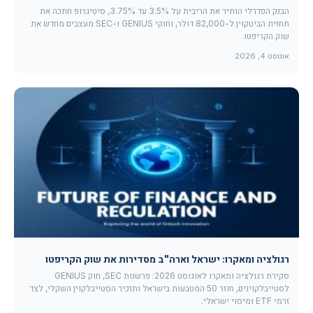
הבנק הפדרלי הותיר את הריבית על 3.5% עד 3.75%, סיטיגרופ חתכה את
תחזית הביטקוין ל-82,000 דולר, וחוקי GENIUS ו-SEC מעצבים מחדש את
שוק הקריפטו.
אוגוסט 4, 2026
רגולציה ומאקרו: ישראל וארה"ב מסדירות את שוק הקריפטו
סקירת רגולציה ומאקרו לאוגוסט 2026: פרשנות SEC, חוק GENIUS
לסטייבלקוינים, חוזר 50 המטבעות בישראל ותזכיר הסטייבלקוין השקלי, לצד
זרמי ETF ומיסוי ישראלי.