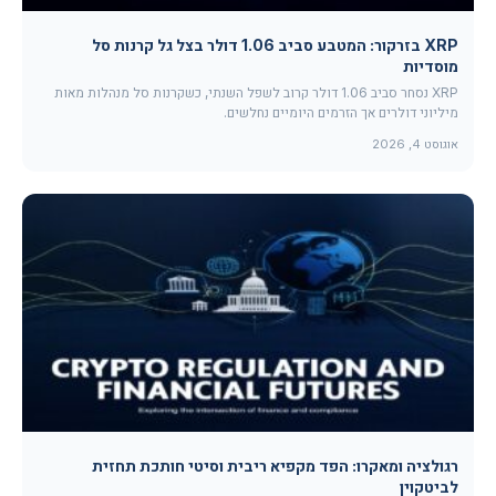
XRP בזרקור: המטבע סביב 1.06 דולר בצל גל קרנות סל
מוסדיות
XRP נסחר סביב 1.06 דולר קרוב לשפל השנתי, כשקרנות סל מנהלות מאות
מיליוני דולרים אך הזרמים היומיים נחלשים.
אוגוסט 4, 2026
רגולציה ומאקרו: הפד מקפיא ריבית וסיטי חותכת תחזית
לביטקוין