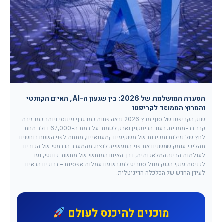
הסערה המושלמת של 2026: בין שגעון ה-AI, האיום הקוונטי
והמרוץ הממוסד לקריפטו
שוק הקריפטו של סוף מרץ 2026 נראה פחות כמו גרף פיננסי ויותר כמו זירת
קרב רב-ממדית. בעוד הביטקוין נאבק לשמור על רמת ה-67,000 דולר תחת
לחץ של נזילות ומכירות של משקיעים קמעונאיים, מתחת לפני השטח רוחשים
תהליכי עומק שמשנים את פני התעשייה לנצח. מהמעבר הדרמטי של הכורים
לעולמות הבינה המלאכותית, דרך האיום המוחשי של מחשוב קוונטי, ועד
לכניסת ענקי הענק מוול סטריט למגרש עם עמלות אפסיות – ברוכים הבאים
לעידן החדש של הכלכלה הדיגיטלית.
מוכנים להיכנס לעולם