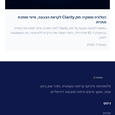
רגולציה ומאקרו: חוק Clarity לקראת הצבעה, סיטי חותכת
תחזית
הסנאט לקראת הצבעה על חוק Clarity לפני הפגרה, סיטי חתכה את תחזית
הביטקוין ל-82 אלף דולר, והפד השאיר את הריבית ללא שינוי. מה המשמעות
לשוק.
אוגוסט 7, 2026
פלטפורמת אינדקס קריפטו מקצועית. נתוני שוק בזמן
אמת, מעקב תיקים וניתוח מטבעות דיגיטליים.
ניווט
אודות