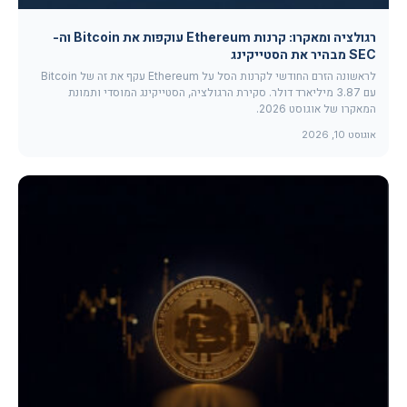
רגולציה ומאקרו: קרנות Ethereum עוקפות את Bitcoin וה-
SEC מבהיר את הסטייקינג
לראשונה הזרם החודשי לקרנות הסל על Ethereum עקף את זה של Bitcoin
עם 3.87 מיליארד דולר. סקירת הרגולציה, הסטייקינג המוסדי ותמונת
המאקרו של אוגוסט 2026.
אוגוסט 10, 2026