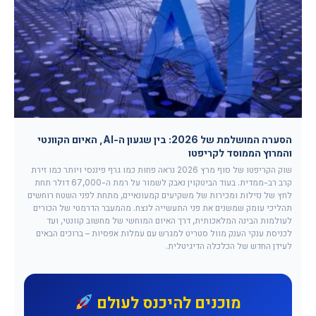
הסערה המושלמת של 2026: בין שגעון ה-AI, האיום הקוונטי
והמרוץ הממוסד לקריפטו
שוק הקריפטו של סוף מרץ 2026 נראה פחות כמו גרף פיננסי ויותר כמו זירת
קרב רב-ממדית. בעוד הביטקוין נאבק לשמור על רמת ה-67,000 דולר תחת
לחץ של נזילות ומכירות של משקיעים קמעונאיים, מתחת לפני השטח רוחשים
תהליכי עומק שמשנים את פני התעשייה לנצח. מהמעבר הדרמטי של הכורים
לעולמות הבינה המלאכותית, דרך האיום המוחשי של מחשוב קוונטי, ועד
לכניסת ענקי הענק מוול סטריט למגרש עם עמלות אפסיות – ברוכים הבאים
לעידן החדש של הכלכלה הדיגיטלית.
מוכנים להיכנס לעולם