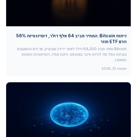
ניתוח Bitcoin: המחיר סביב 64 אלף דולר, דומיננטיות 56%
וזרם ETF חוזר
Bitcoin נסחר סביב 64,000 דולר לאחר ירידה שבועית, אך זרם ההשקעות
בקרנות הסל חזר להיות חיובי באוגוסט. ניתוח מחיר, דומיננטיות ותמונת
המאקרו.
אוגוסט 10, 2026