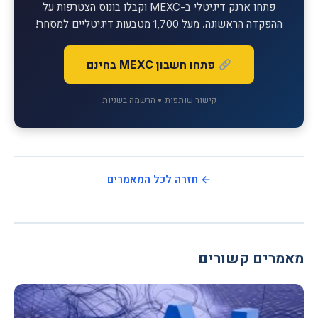
פתחו ארנק דיגיטלי ב-MEXC וקבלו בונוס הצטרפות על
ההפקדה הראשונה. מעל 1,700 מטבעות דיגיטליים למסחר!
פתחו חשבון MEXC בחינם
קישור שותפות • הרשמה בשניות
← חזרה לכל המאמרים
מאמרים קשורים