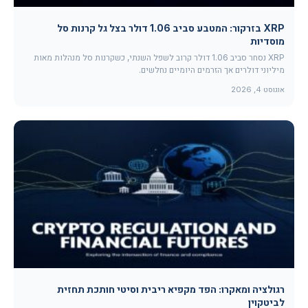
XRP בזרקור: המטבע סביב 1.06 דולר בצל גל קרנות סל
מוסדיות
XRP נסחר סביב 1.06 דולר קרוב לשפל השנתי, כשקרנות סל מנהלות מאות
מיליוני דולרים אך הזרמים היומיים נחלשים.
אוגוסט 4, 2026
רגולציה ומאקרו: הפד מקפיא ריבית וסיטי חותכת תחזית
לביטקוין