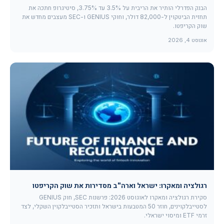
הבנק הפדרלי הותיר את הריבית על 3.5% עד 3.75%, סיטיגרופ חתכה את
תחזית הביטקוין ל-82,000 דולר, וחוקי GENIUS ו-SEC מעצבים מחדש את
שוק הקריפטו.
אוגוסט 4, 2026
רגולציה ומאקרו: ישראל וארה"ב מסדירות את שוק הקריפטו
סקירת רגולציה ומאקרו לאוגוסט 2026: פרשנות SEC, חוק GENIUS
לסטייבלקוינים, חוזר 50 המטבעות בישראל ותזכיר הסטייבלקוין השקלי, לצד
זרמי ETF ומיסוי ישראלי.