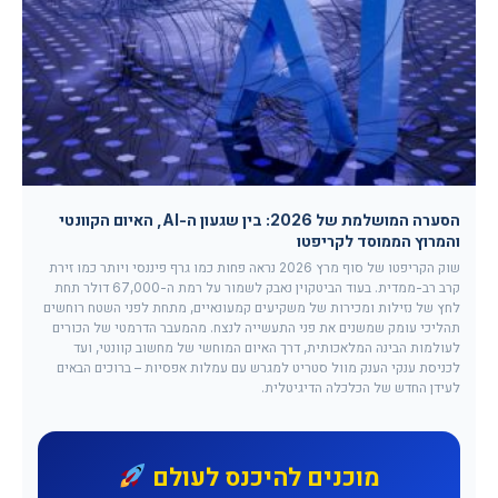
הסערה המושלמת של 2026: בין שגעון ה-AI, האיום הקוונטי
והמרוץ הממוסד לקריפטו
שוק הקריפטו של סוף מרץ 2026 נראה פחות כמו גרף פיננסי ויותר כמו זירת
קרב רב-ממדית. בעוד הביטקוין נאבק לשמור על רמת ה-67,000 דולר תחת
לחץ של נזילות ומכירות של משקיעים קמעונאיים, מתחת לפני השטח רוחשים
תהליכי עומק שמשנים את פני התעשייה לנצח. מהמעבר הדרמטי של הכורים
לעולמות הבינה המלאכותית, דרך האיום המוחשי של מחשוב קוונטי, ועד
לכניסת ענקי הענק מוול סטריט למגרש עם עמלות אפסיות – ברוכים הבאים
לעידן החדש של הכלכלה הדיגיטלית.
מוכנים להיכנס לעולם