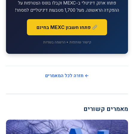
פתחו ארנק דיגיטלי ב-MEXC וקבלו בונוס הצטרפות על
ההפקדה הראשונה. מעל 1,700 מטבעות דיגיטליים למסחר!
פתחו חשבון MEXC בחינם
קישור שותפות • הרשמה בשניות
← חזרה לכל המאמרים
מאמרים קשורים