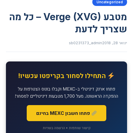
Uncategorized
מטבע Verge (XVG) – כל מה
שצריך לדעת
ינואר 28, 2018
sb0231373_admin
התחילו לסחור בקריפטו עכשיו!
פתחו ארנק דיגיטלי ב-MEXC וקבלו בונוס הצטרפות על
ההפקדה הראשונה. מעל 1,700 מטבעות דיגיטליים למסחר!
פתחו חשבון MEXC בחינם
קישור שותפות • הרשמה בשניות