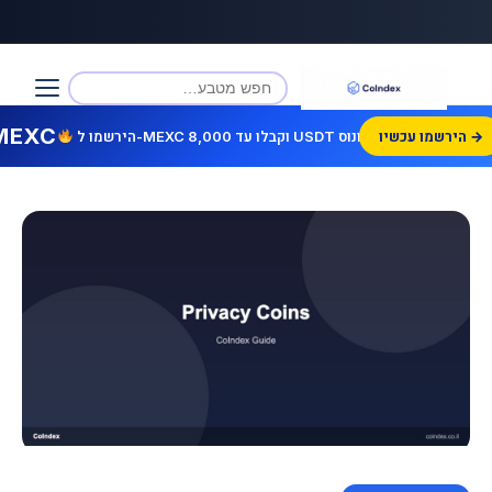
MEXC
הירשמו עכשיו →
הירשמו ל-MEXC וקבלו עד 8,000 USDT בונוס!