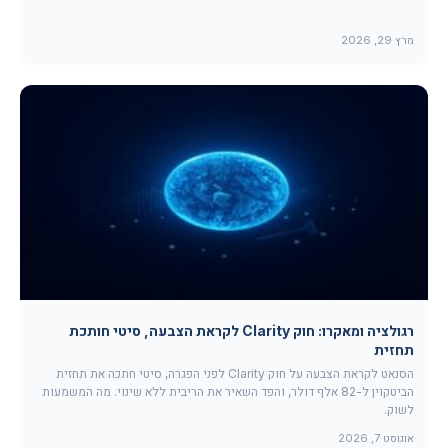
מרץ 29, 2026
רגולציה ומאקרו: חוק Clarity לקראת הצבעה, סיטי חותכת
תחזית
הסנאט לקראת הצבעה על חוק Clarity לפני הפגרה, סיטי חתכה את תחזית
הביטקוין ל-82 אלף דולר, והפד השאיר את הריבית ללא שינוי. מה המשמעות
לשוק.
אוגוסט 7, 2026