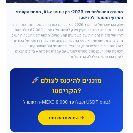
הסערה המושלמת של 2026: בין שגעון ה-AI, האיום הקוונטי
והמרוץ הממוסד לקריפטו
שוק הקריפטו של סוף מרץ 2026 נראה פחות כמו גרף פיננסי ויותר כמו זירת
קרב רב-ממדית. בעוד הביטקוין נאבק לשמור על רמת ה-67,000 דולר תחת
לחץ של נזילות ומכירות של משקיעים קמעונאיים, מתחת לפני השטח רוחשים
תהליכי עומק שמשנים את פני התעשייה לנצח. מהמעבר הדרמטי של הכורים
לעולמות הבינה המלאכותית, דרך האיום המוחשי של מחשוב קוונטי, ועד
לכניסת ענקי הענק מוול סטריט למגרש עם עמלות אפסיות – ברוכים הבאים
לעידן החדש של הכלכלה הדיגיטלית.
מוכנים להיכנס לעולם
הקריפטו?
הירשמו ל-MEXC וקבלו עד 8,000 USDT בונוס!
הירשמו עכשיו →