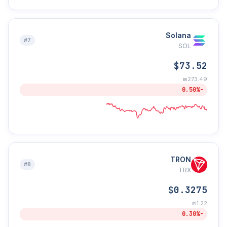
Solana
#7
SOL
$73.52
₪273.49
-0.50%
TRON
#8
TRX
$0.3275
₪1.22
-0.30%