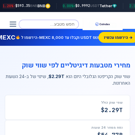
$593.35
$0.9992
-1.20%
BNB
+0.00%
Tether
BNB
USDT
MEXC
הירשמו עכשיו →
הירשמו ל-MEXC וקבלו עד 8,000 USDT בונוס!
מחירי מטבעות דיגיטליים לפי שווי שוק
שווי שוק הקריפטו הגלובלי היום הוא
$2.29T
, שינוי של
ב-24 השעות
האחרונות.
שווי שוק כולל
$2.29T
נפח מסחר 24 שעות