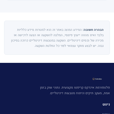
הבהרה חשובה:
המידע המוצג באתר זה הוא למטרות מידע כלליות
בלבד ואינו מהווה ייעוץ פיננסי, המלצה להשקעה או הצעה לרכישה או
מכירה של נכסים דיגיטליים. השקעה במטבעות דיגיטליים כרוכה בסיכון
גבוה. יש לבצע מחקר עצמאי לפני כל החלטת השקעה.
פלטפורמת אינדקס קריפטו מקצועית. נתוני שוק בזמן
אמת, מעקב תיקים וניתוח מטבעות דיגיטליים.
ניווט