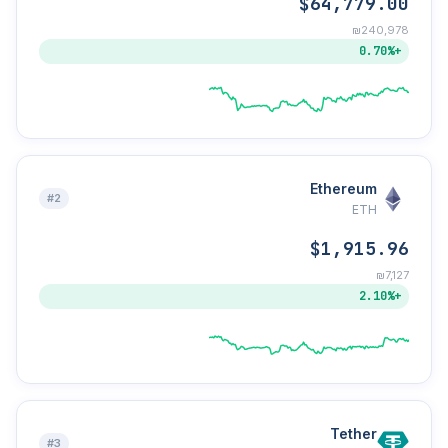
$64,779.00
₪240,978
+0.70%
Ethereum
#2
ETH
$1,915.96
₪7,127
+2.10%
Tether
#3