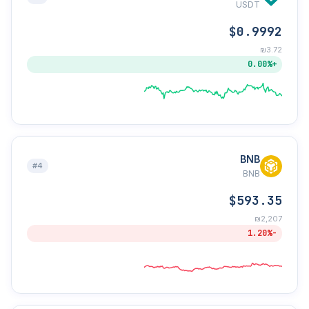
USDT
$0.9992
₪3.72
+0.00%
BNB
#4
BNB
$593.35
₪2,207
-1.20%