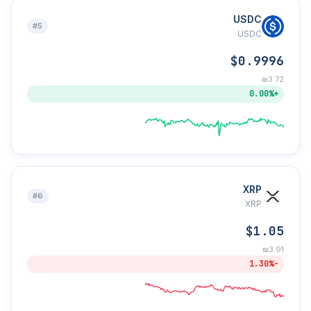
USDC
#5
USDC
$0.9996
₪3.72
+0.00%
XRP
#6
XRP
$1.05
₪3.91
-1.30%