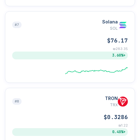
Solana
#7
SOL
$76.17
₪283.35
+3.60%
TRON
#8
TRX
$0.3286
₪1.22
+0.40%