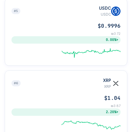
USDC
#5
USDC
$0.9996
₪3.72
+0.00%
XRP
#6
XRP
$1.04
₪3.87
+2.20%