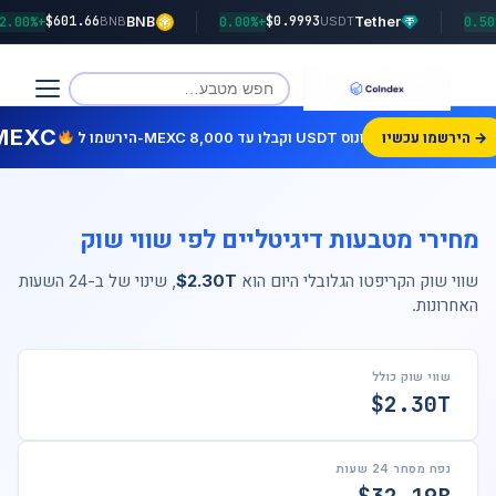
$601.66
$0.9993
+2.00%
BNB
+0.00%
Tether
BNB
USDT
MEXC
הירשמו עכשיו →
הירשמו ל-MEXC וקבלו עד 8,000 USDT בונוס!
מחירי מטבעות דיגיטליים לפי שווי שוק
שווי שוק הקריפטו הגלובלי היום הוא
$2.30T
, שינוי של
ב-24 השעות
האחרונות.
שווי שוק כולל
$2.30T
נפח מסחר 24 שעות