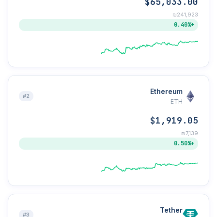
$65,033.00
₪241,923
+0.40%
Ethereum
#2
ETH
$1,919.05
₪7,139
+0.50%
Tether
#3