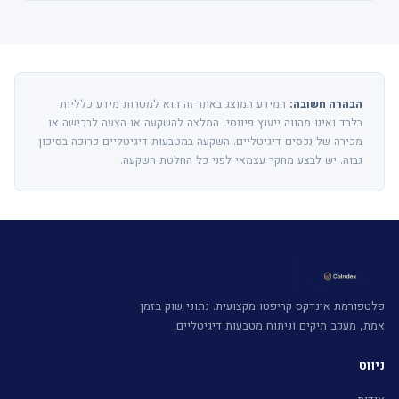
הבהרה חשובה:
המידע המוצג באתר זה הוא למטרות מידע כלליות
בלבד ואינו מהווה ייעוץ פיננסי, המלצה להשקעה או הצעה לרכישה או
מכירה של נכסים דיגיטליים. השקעה במטבעות דיגיטליים כרוכה בסיכון
גבוה. יש לבצע מחקר עצמאי לפני כל החלטת השקעה.
פלטפורמת אינדקס קריפטו מקצועית. נתוני שוק בזמן
אמת, מעקב תיקים וניתוח מטבעות דיגיטליים.
ניווט