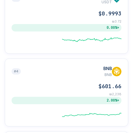
USDT
$0.9993
₪3.72
+0.00%
BNB
#4
BNB
$601.66
₪2,238
+2.00%