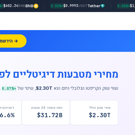
$602.34
$0.9993
+1.70%
BNB
+0.00%
Tether
BNB
USDT
הירשמו עכשיו →
מחירי מטבעות דיגיטליים לפי
שווי שוק הקריפטו הגלובלי היום הוא
$2.30T
, שינוי של
ב-24 הש
+0.07%
שווי שוק כולל
נפח מסחר 24 שעות
דומיננטיות C
6.6%
$31.72B
$2.30T