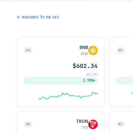
הצג את כל המטבעות ←
BNB
#4
#3
BNB
$602.34
₪2,241
+1.70%
TRON
#8
#7
TRX