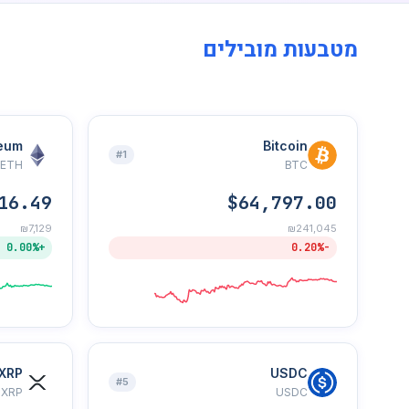
מטבעות מובילים
eum
Bitcoin
#1
ETH
BTC
16.49
$64,797.00
₪7,129
₪241,045
+0.00%
-0.20%
XRP
USDC
#5
XRP
USDC