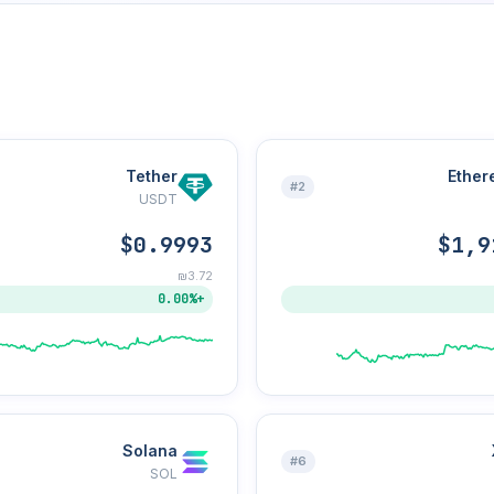
Tether
Ether
#2
USDT
$0.9993
$1,9
₪3.72
+0.00%
Solana
#6
SOL