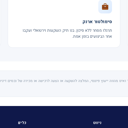
סימולטור ארנק
תרגלו מסחר ללא סיכון. בנו תיק השקעות וירטואלי ועקבו
אחר הביצועים בזמן אמת.
אינו מהווה ייעוץ פיננסי, המלצה להשקעה או הצעה לרכישה או מכירה של נכסים דיגיט
ניווט
כלים