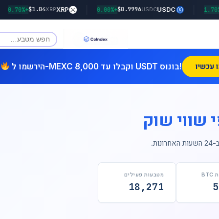
$1.04
$0.9996
na
+0.70%
XRP
+0.00%
USDC
XRP
USDC
הירשמו ל-MEXC וקבלו עד 8,000 USDT בונוס!
 שווי שוק
עות האחרונות.
BT
מטבעות פעילים
18,271
5