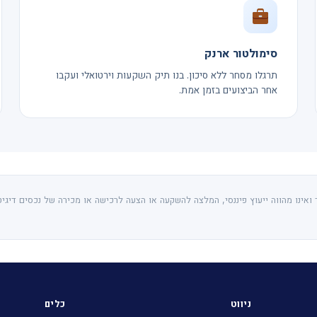
סימולטור ארנק
תרגלו מסחר ללא סיכון. בנו תיק השקעות וירטואלי ועקבו
אחר הביצועים בזמן אמת.
אינו מהווה ייעוץ פיננסי, המלצה להשקעה או הצעה לרכישה או מכירה של נכסים דיגיט
ניווט
כלים