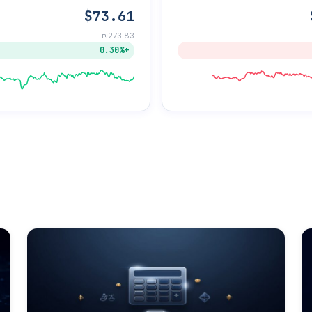
$73.61
₪273.83
+0.30%