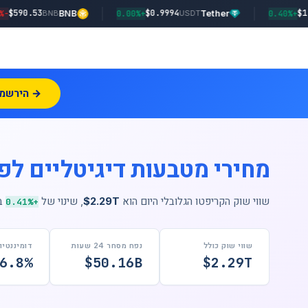
$590.53
$0.9994
-0.70%
BNB
+0.00%
Tether
BNB
USDT
הירשמו עכשיו →
מחירי מטבעות דיגיטליים לפי
שווי שוק הקריפטו הגלובלי היום הוא
$2.29T
, שינוי של
ב-24 השעו
+0.41%
שווי שוק כולל
נפח מסחר 24 שעות
דומיננטיות C
6.8%
$50.16B
$2.29T