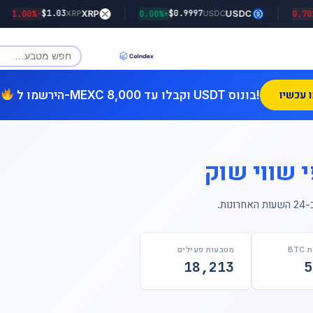
$1.03
$0.9997
na
-1.00%
XRP
+0.00%
USDC
XRP
USDC
הירשמו ל-MEXC וקבלו עד 8,000 USDT בונוס!
 שווי שוק
ת האחרונות.
BT
מטבעות פעילים
18,213
5