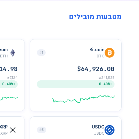
מטבעות מובילים
eum
Bitcoin
#1
ETH
BTC
14.98
$64,926.00
₪7,124
₪241,525
+0.40%
+0.40%
XRP
USDC
#5
XRP
USDC