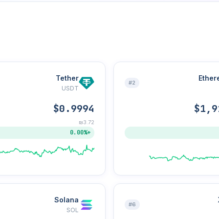
Tether
Ether
#2
USDT
$0.9994
$1,9
₪3.72
+0.00%
Solana
#6
SOL