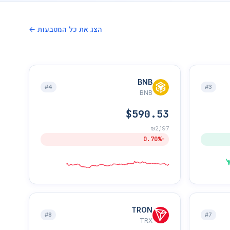
הצג את כל המטבעות ←
BNB
#4
#3
BNB
$590.53
₪2,197
-0.70%
TRON
#8
#7
TRX