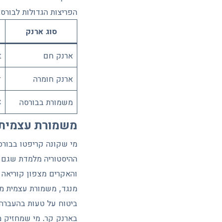
הפריצות הגדולות לבורסו
סוג ארנק
ארנק חם
t
ארנק חומרה
r
משמורת בבורסה
C
משמורת עצמית 
מי שקונה קריפטו בבורס
והאקרים מצפון קוריאה לבדם גנבו 2.02 מיליארד דולר במהלך 2025, ע
מנגד, משמורת עצמית מע
ביטוח על טעות בהעברה.
בארנק קר. מי שמחזיק מ