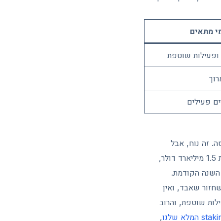
י מתאים
ופעילות שוטפת
רוך
ים פעילים
. זה נוח, אבל
ההיסטוריה מלמדת שגם בורסות ענק נפרצות. הפריצה ל-Bybit בתחילת 2025 הסתיימה בגניבת 1.5 מיליארד דולר,
חזור שאבד, ואין
לות שוטפת, והרוב
,