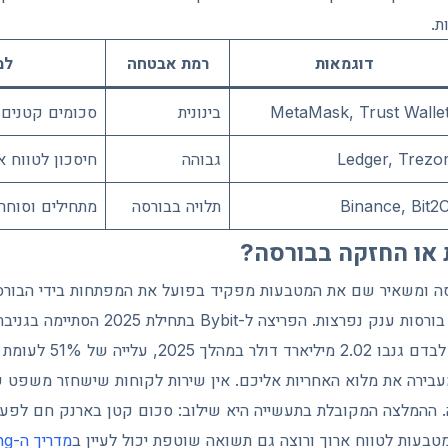
ת.
דוגמאות
רמת אבטחה
למ
MetaMask, Trust Walle
בינונית
סכומים קטנים 
Ledger, Trezo
גבוהה
חיסכון לטווח א
Binance, Bit2
תלויה בבורסה
מתחילים וסוחר
או החזקה בבורסה?
ה ומשאיר שם את המטבעות מפקיד בפועל את המפתחות בידי הבורסה
לייה של 51% לעומת השנה הקודמת.
בירה את מלוא האחריות אליכם. אין שירות לקוחות שישחזר משפט ש
 ההמלצה המקובלת בתעשייה היא שילוב: סכום קטן בארנק חם לפעי
טבעות לטווח ארוך ורוצה גם תשואה שוטפת יכול לעיין ב
מדריך ה-staking המלא שלנו