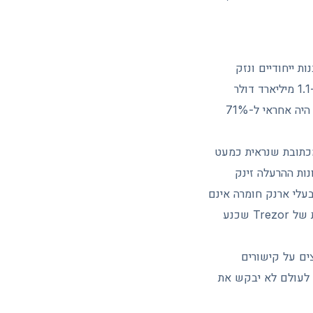
תמונה ברורה: 158,000 ארנקים פרטיים נפגעו, עם 80,000 קורבנות ייחודיים ונזק
מצטבר של 713 מיליון דולר. התקפות פישינג שכוונו למשתמשי בורסות גרמו לנזק של יותר מ-1.1 מיליארד דולר
נוספים. המגמה נמשכת גם השנה: בינואר 2026 לבדו אבדו יותר מ-400 מיליון דולר, ופישינג היה אחראי ל-71%
תוקף שולח עסקה זעירה מכתובת שנראית כמעט
ות ההרעלה זינק
 גידול של פי 5.5 בתוך חודשיים. גם בעלי ארנק חומרה אינם
חסינים מהונאות: בינואר 2026 איבד משקיע את כספו אחרי שנוכל שהתחזה לשירות הלקוחות של Trezor שכנע
ים על קישורים
גורם לגיטימי, לא Ledger, לא Trezor ולא בורסה, לעולם לא יבקש את