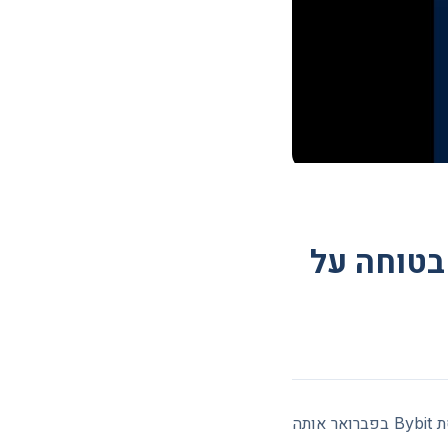
מירה בטוחה על
בשנת 2025 נגנבו מטבעות דיגיטליים בשווי של יותר מ-3.4 מיליארד דולר, ורק הפריצה לבורסת Bybit בפברואר אותה