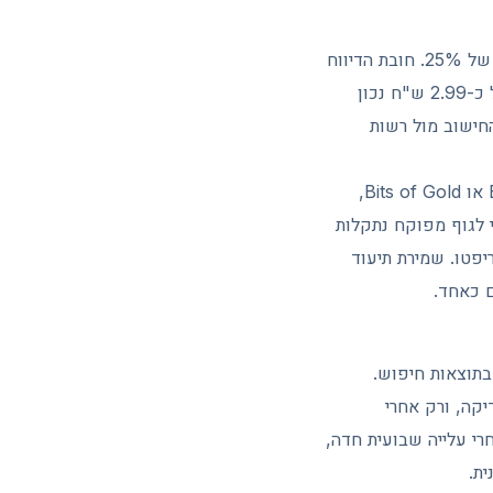
בישראל רשות המסים מתייחסת למטבעות דיגיטליים כנכס, ומכירה ברווח חייבת במס רווחי הון של 25%. חובת הדיווח
חלה גם כשמוכרים מטבע אחד תמורת מטבע אחר, לא רק בהמרה לשקלים. עם שער דולר של כ-2.99 ש"ח נכון
י החישוב מול רשות
מי שמעדיף ממשק בעברית ותמיכה מקומית יכול להשתמש בפלטפורמות ישראליות כמו Bit2C או Bits of Gold,
י לגוף מפוקח נתקלות
פטו. שמירת תיעוד
 כאחד.
בתוצאות חיפוש.
קה, ורק אחרי
היתרה. בשוק שבו Solana (סולנה) נסחר סביב 80.66 דולר אחרי עלייה שבועית חדה,
ית.