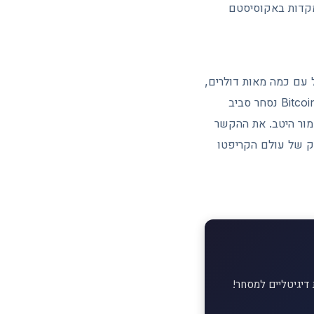
מקדות באקוסיסטם
עם כמה מאות דולרים,
ארנק חם מוכר או פלטפורמה מפוקחת יספיקו בהחלט. מי שצבר תיק משמעותי, בשוק שבו Bitcoin נסחר סביב
משפט שחזור שמור היטב. את ההקשר
יק של עולם הקריפטו