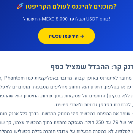
מוכנים להיכנס לעולם הקריפטו?
הירשמו ל-MEXC וקבלו עד 8,000 USDT בונוס!
הירשמו עכשיו →
רנק קר: ההבדל שמציל כסף
 ללא בנקים) וחותמים על עסקאות בתוך שניות. החיסרון הוא שהמפת
הרחבות דפדפן זדוניות ולאתרי פישינג.
רנק קר (Cold Wallet) שומר את המפתח במכשיר פיזי מנותק מהרשת, בדרך כלל ארנק
Ledger או Trezor במחיר של 79 עד 250 דולר. העסקה נחתמת בתוך המכשיר ע