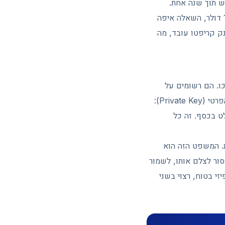
בכשליש תוך שנה אחת.
כשמחיר Bitcoin (ביטקוין) נע סביב 60,000 דולר ו-Ethereum (את'ריום) נסחר סביב 1,700 דולר, השאלה איפה
ק קריפטו עובד, מה
ם בתוכו. הם רשומים על
הבלוקצ'יין, מסד הנתונים המבוזר שמתעד כל עסקה ברשת. מה שהארנק שומר הוא המפתח הפרטי (Private Key):
 בכסף. זה כל
Seed Phr) של 12 או 24 מילים באנגלית. המשפט הזה הוא
סור לצלם אותו, לשמור
י בטוח, רצוי בשני