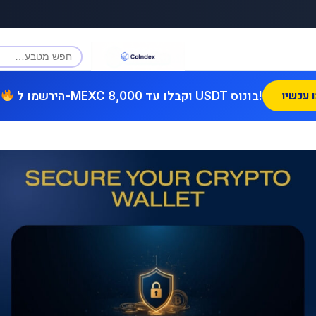
הירשמו ל-MEXC וקבלו עד 8,000 USDT בונוס!