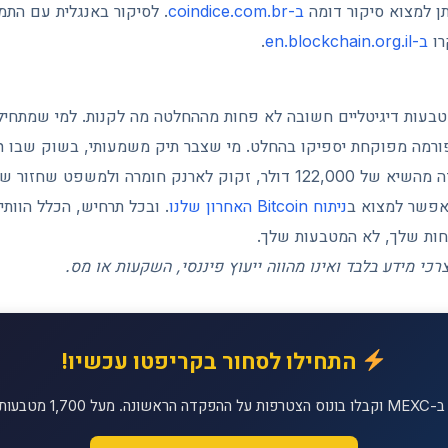
תן למצוא סיקור דומה
ב-coindice.com.br
. לסיקור באנגלית עם הת
רו
ב-en.blockchain.org.il
.
בעות דיגיטליים חשובה לא פחות מההחלטה מה לקנות. למי שמתחיל 
60,000 דולר לאחר ירידה מהשיא של 122,000 דולר, זקוק לארנק חומרה ול
אפשר למצוא ב
ניתוח Bitcoin האחרון שלנו
. ובכל תרחיש, הכלל הוות
ות שלך, לא המטבעות שלך.
כי מידע בלבד ואינו מהווה ייעוץ פיננסי, השקעות או מס.
התחילו לסחור בקריפטו עכשיו!
יטליים למסחר!