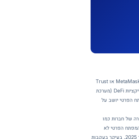
ארנק חם (Hot Wallet) מחובר לאינטרנט באופן קבוע. מדובר באפליקציות כמו MetaMask, Phantom או Trust
Wallet שמותקנות בדפדפן או בטלפון. היתרון הוא נוחות: מחליפים מטבעות, מתחברים לאפליקציות DeFi (מערכת
ח הפרטי יושב על
 חומרה של חברות כמו
צמו, כך שהמפתח הפרטי לא
נחשף לעולם למחשב או לטלפון. לא במקרה הבעלות על ארנקי חומרה גדלה בכשליש במהלך 2025, בעיקר בעקבות