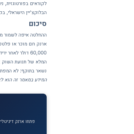
לקוראים בפורטוגזית, ני
הבלוקצ'יין הישראלי, בק
סיכום
ההחלטה איפה לשמור מט
המלא של תנועת השוק 
נשאר בתוקף: לא המפתח
המידע במאמר זה הוא לצר
פתחו ארנק דיגיטלי ב-MEXC וקבלו בונוס הצטרפות על ההפקדה הראשונה. מעל 1,700 מטבעות דיג