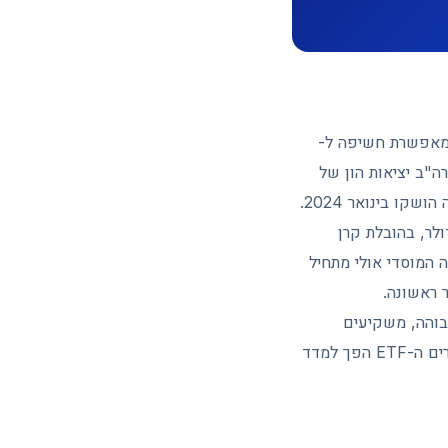
E הוא קרן הנסחרת בבורסה ומאפשרת חשיפה ל-
יק את המטבע ישירות. בתחילת יוני רשמו קרנות הסל הספוט על Bitcoin בארה"ב יציאות הון של
 התזרים התהפך לחיובי עם כניסות נטו של 39.2 מיליון דולר, בהובלת קרן
ת שקצב המכירה המוסדי אולי מתחיל
 ראשונה.
עצמו. כשהריבית נשארת גבוהה, משקיעים
מוסדיים מעדיפים נכסים סולידיים שמניבים תשואה ודאית על פני נכס תנודתי. זו הסיבה שתזרים ה-ETF הפך למדד