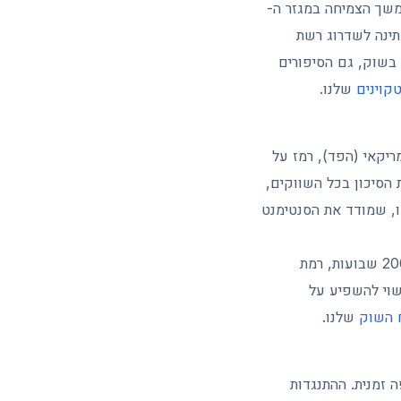
ם שומרים על סיפור צמיחה ארוך טווח. Ethereum נהנה מהמשך הצמיחה במגזר ה-
) ומהתרחבות תחום הנכסים המוחשיים המוטמעים בבלוקצ'יין. Solana ממתינה לשדרוג רשת
שולט בשוק, גם הסיפורים
קוינים
שלנו.
ריקאי (הפד), רמז על
הסיכון בכל השווקים,
 בקריפטו, שמודד את הסנטימנט
אות אזהרה טכני נוסף מרחף מעל השוק. Bitcoin מאיים לנעול שבוע מתחת לממוצע הנע ל-200 שבועות, רמת
היה אירוע נדיר שעשוי להשפיע על
ח השוק
שלנו.
5 ל-59,750 דולר, מה שיוצר רצפה זמנית. ההתנגדות