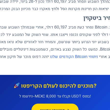
ציאות הון חריגות מקרנות הסל ולחץ מאקרו כבד מכיוון הבנק המרכזי
ר ביטקוין
המחיר מספר את הסיפור. Bitcoin נסחר כעת סביב 60,197 דולר, אחר
שבוע יוני הגרוע ביותר שנרשם, והמחיר חזר לאזורים שלא נראו מאז סוף 
הירידה אינה ייחודית ל-Bitcoin. כמעט כל השוק נצבע באדום, כשמטבעות דיגיטליים מ
ב אחרי
ניתוחי Bitcoin הקודמים שלנו
יזהה דפוס מוכר של תיקון אח
מוכנים להיכנס לעולם הקריפטו?
הירשמו ל-MEXC וקבלו עד 8,000 USDT בונוס!