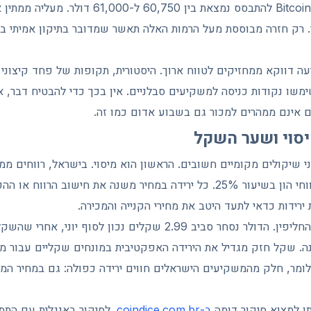
הראשונה שמעליה צריך Bitcoin להתבסס נמצאת בין 60,750
 ל-62,250 דולר. רק חזרה מבוססת מעל הרמות האלה תאשר שמדובר בתיקון אמית
ה דווקא ממחזיקים לטווח ארוך. היסטורית, תקופות של פחד קיצוני 
ימשו נקודות כניסה למשקיעים סבלניים. אין בכך כדי להבטיח דבר, א
 אינם ממהרים למכור גם בשבוע אדום כמו זה.
יסוי ושער השקל
 שיקולים מקומיים חשובים. הראשון הוא מיסוי. בישראל, רווחים מ
דיגיטליים חייבים במס רווחי הון בשיעור 25%. כל ירידה במחיר משנה את חישוב
רידות כדאי לתעד היטב את מחירי הקנייה והמכירה.
כלומר, חלק מהמשקיעים הישראלים חווים ירידה כפולה: גם במחיר ה
תן למצוא סיקור דומה
ב-coindice.com.br
. לסיקור באנגלית עם הת