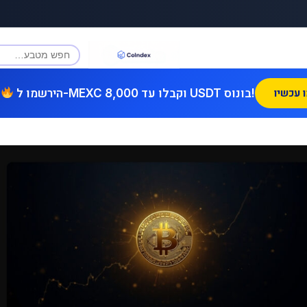
הירשמו ל-MEXC וקבלו עד 8,000 USDT בונוס!