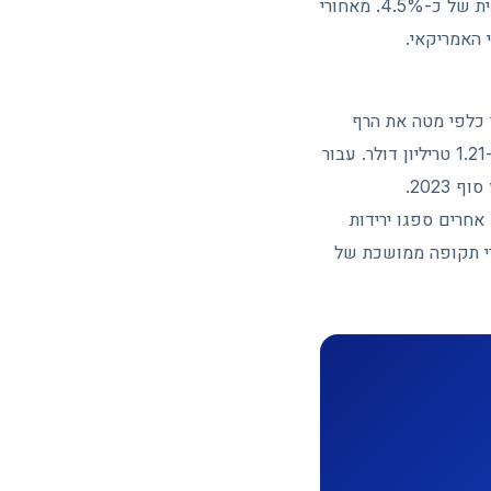
מתחת ל-60,000 דולר במהלך השבוע ונסחר סביב 60,197 דולר נכון ל-28 ביוני, ירידה שבועית של כ-4.5%. מאחורי
 האמריקאי.
י שבמהלך השבוע שבר כלפי מטה את הרף
הפסיכולוגי של 60,000 דולר לפני שקונים נכנסו וייצבו אותו. שווי השוק של המטבע ירד לכ-1.21 טריליון דולר. עבור
2023.
ובילים אחרים ספגו ירידות
רי תקופה ממושכת של