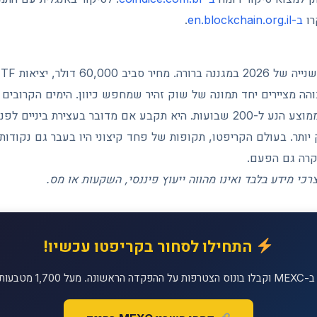
רו
ב-en.blockchain.org.il
.
והה מציירים יחד תמונה של שוק זהיר שמחפש כיוון. הימים הקרובים י
הנעילה השבועית מול הממוצע הנע ל-200 שבועות. היא תקבע אם מדובר בעצירת בי
 יותר. בעולם הקריפטו, תקופות של פחד קיצוני היו בעבר גם נקודו
יקרה גם הפעם.
כי מידע בלבד ואינו מהווה ייעוץ פיננסי, השקעות או מס.
התחילו לסחור בקריפטו עכשיו!
יטליים למסחר!