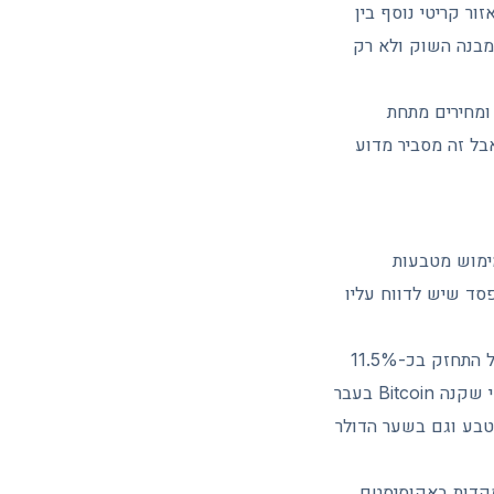
 ל-61,000 דולר. מעליה ממתין אזור קריטי נוסף בין
י במבנה השוק ולא רק
ומחירים מתחת
בל זה מסביר מדוע
מימוש מטבעות
 הרווח או ההפסד שיש לדווח עליו
השיקול השני הוא שער החליפין. הדולר נסחר סביב 2.99 שקלים נכון לסוף יוני, אחרי שהשקל התחזק בכ-11.5%
מול הדולר בשנה האחרונה. שקל חזק מגדיל את הירידה האפקטיבית במונחים שקליים עבור מי שקנה Bitcoin בעבר
מטבע וגם בשער הדולר
מקדות באקוסיסטם