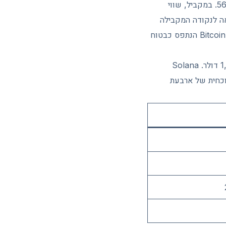
דומיננטיות Bitcoin, כלומר חלקו היחסי מתוך שווי השוק הכולל של הקריפטו, מטפסת לכ-56%. במקביל, שווי
ים עומד על כ-2.16 טריליון דולר, ירידה של כ-37% בהשוואה לנקודה המקבילה
לפני שנה. דומיננטיות גבוהה בתקופת ירידות היא טביעת אצבע מוכרת בשוק. ההון מתכנס אל Bitcoin הנתפס כבטוח
הנתונים ממחישים את הפער. Ethereum (את'ריום), האלטקוין הגדול ביותר, נסחר סביב 1,564 דולר. Solana
את התמונה הנוכחית של ארבעת