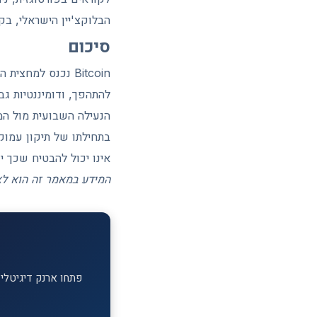
הבלוקצ'יין הישראלי, בק
סיכום
להתהפך, ודומיננטיות גב
בתחילתו של תיקון עמוק
אינו יכול להבטיח שכך 
המידע במאמר זה הוא לצר
פתחו ארנק דיגיטלי ב-MEXC וקבלו בונוס הצטרפות על ההפקדה הראשונה. מעל 1,700 מטבעות דיג