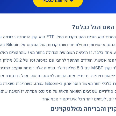
הירשמו עכשיו →
הגורם המרכזי ללחץ על המחיר הוא תזרים ההון בקרנות הסל. TF
Bitcoin בלי להחז
אבל ב-23 ביוני הסתמן מפנה אפשרי.
ARKB עם 31 מיליון דולר וקרן MSBT עם 8.9 מיליון דולר. כניסות אלה רומזו
יאות רצופות. זו עדיין אינה הוכחה למגמה חדשה, אבל זו נקודת אור
הרקע ליציאות הוא מאקרו כלכלי יותר מאשר חוסר אמון ב-Bitcoin 
ום, לעיתים יותר מכל אינדיקטור טכני אחר.
וין והבריחה מאלטקוינים