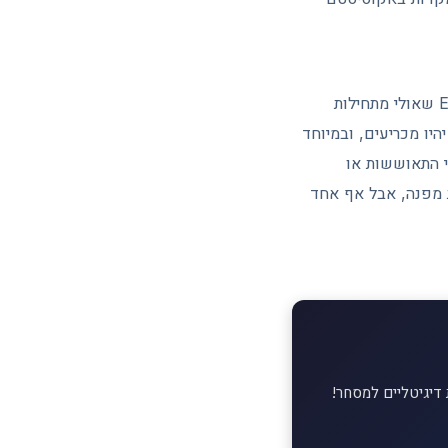
Bitcoin נכנס למחצית השנייה של 2026 במגננה ברורה. מחיר סביב 60,000 דולר, יציאות ETF שאולי מתחילות
היו מכריעים, ובמיוחד
ניים לפני התאוששות או
ת מפנה, אבל אף אחד