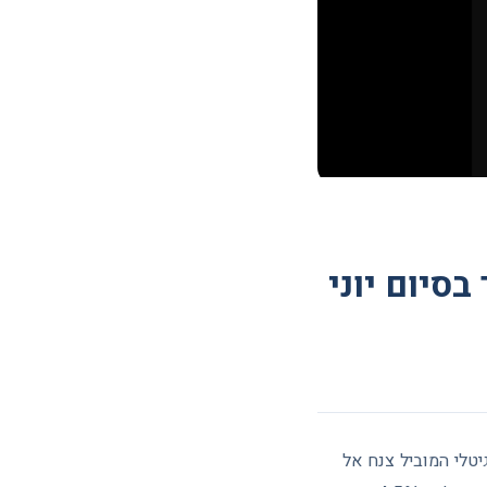
ניחה מתחת ל-60,000 דולר בסיום יוני
המטבע הדיגיטלי המוביל צנח אל