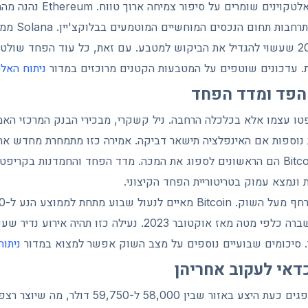
למרות הירידות, חלק מהאלטקויני
DeFi (מימון מבוזר
מרכזי הצפוי במהלך 2026 שעשוי להגדיל את הביקוש למטבע. עם זאת, כל עוד הפחד 
ת. עדכונים שוטפים על המטבעות הקטנים מרוכזים במדור
ניתוח האלט
הפד ומדד הפחד
פטו עצמו אלא בכלכלה הרחבה. ניל קשקרי, מבכירי הבנק המרכזי האמ
נוספות אם האינפלציה תישאר דביקה. אמירה כזו מתמחרת מחדש את 
ונכסים תנודתיים כמו Bitcoin הם הראשונים לספוג את המכה. מדד הפחד והחמדנות
תמיכה היסטורית שלא נשברה כלפי מטה מאז אוקטובר 2023. נעילה כזו ת
י. סיכומים שבועיים נוספים על מצב השוק אפשר למצוא במדור
ניתו
דאי לעקוב אחריהן
ברמת המחיר, הקונים סופגים כעת היצע באזור שבין 8,000