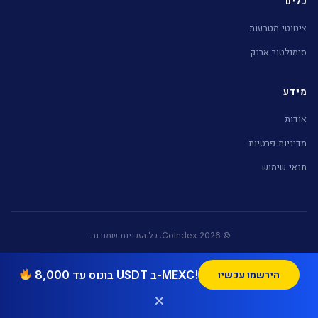
כלים
ציטוטי מטבעות
סימולטור ארנק
מידע
אודות
מדיניות פרטיות
תנאי שימוש
© 2026 CoIndex. כל הזכויות שמורות.
בונוס עד 8,000 USDT ב-MEXC!
הירשמו עכשיו
רשת הקריפטו של Nekuda Digital:
CoIndex (עברית)
|
CoinDice (Português)
|
Blockchain Israel (English)
✕