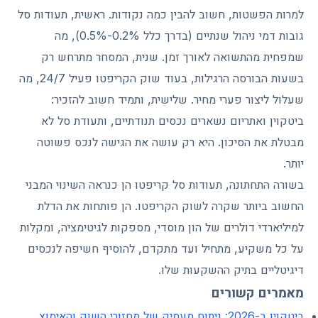
למרות הפשטות, חשוב להבין כמה נקודות. ראשית, תעודות סל
גובות דמי ניהול שנתיים (בדרך כלל 0.2%-0.5%), מה
שמפחית מהתשואה לאורך זמן. שנית, המסחר מתרחש רק
בשעות הבורסה הרגילות, בעוד שוק הקריפטו פעיל 24/7, מה
שעלול ליצור פערי מחיר. שלישית, ותמיד חשוב להזכיר:
ביטקוין ואתריום נשארים נכסים תנודתיים, ותעודת סל לא
מבטלת את הסיכון. היא רק עושה את הגישה לנכס פשוטה
יותר.
בשורה התחתונה, תעודות סל קריפטו הן כנראה השינוי המבני
החשוב ביותר שקרה לשוק הקריפטו. הן פותחות את הדלת
למיליארדי דולרים של הון מוסדי, מספקות לגיטימציה, ומקלות
על כל משקיע, מתחיל ועד מתקדם, להוסיף חשיפה לנכסים
דיגיטליים בתיק ההשקעות שלו.
מאמרים קשורים
ביטקוין ב-2026: ניתוח מעמיק של מחזורי השוק והאימוץ