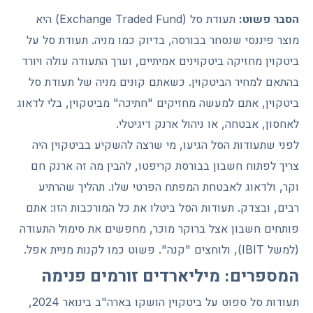
הסבר פשוט:
תעודת סל (Exchange Traded Fund) היא
מוצר פיננסי שנסחר בבורסה, בדיוק כמו מניה. תעודת סל על
ביטקוין מחזיקה ביטקוינים אמיתיים, וערך התעודה עולה ויורד
בהתאם למחיר הביטקוין. כשאתם קונים מניה של תעודת סל
ביטקוין, אתם למעשה מחזיקים "חתיכה" מביטקוין, בלי לדאוג
לאחסון, אבטחה, או ניהול ארנק דיגיטלי.
לפני שתעודות הסל הגיעו, מי שרצה להשקיע בביטקוין היה
צריך לפתוח חשבון בבורסת קריפטו, להבין מה זה ארנק חם
וקר, ולדאוג לאבטחת המפתח הפרטי שלו. תהליך שהרתיע
רבים, ובצדק. תעודות הסל ביטלו את כל המורכבות הזו: אתם
פותחים חשבון אצל ברוקר מוכר, מחפשים את סימול התעודה
(למשל IBIT), ולוחצים "קנה". פשוט כמו לקנות מניית אפל.
המספרים: מיליארדים זורמים פנימה
תעודות סל ספוט על ביטקוין הושקו בארה"ב בינואר 2024,