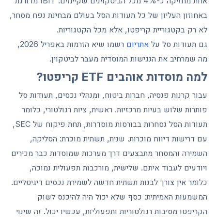
אחת מחזיקה כ-4% מכל הביטקוינים שקיימים. IBIT מדורגת
באחוזון העליון של כל תעודות הסל בעולם מבחינת נפח מסחר,
לא רק בקטגוריית קריפטו, אלא מכל הקטגוריות.
גם תעודות סל על
אתריום
רשמו שיא הזרמות באפריל 2026,
מה שמרחיב את הנגישות המוסדית מעבר לביטקוין.
למה מוסדות אוהבים ETF קריפטו?
עבור קרנות פנסיה, חברות ביטוח, ומנהלי נכסים, תעודות סל
פותרות שלוש בעיות מרכזיות. ראשית, ציות רגולטורי, כלומר
תעודות הסל נסחרות בבורסות מוסדרות, תחת פיקוח של SEC,
עם דרישות דיווח מוכרות. שנית, תשתית מוכרת: הסליקה,
השמירה והמסחר מתבצעים דרך מערכות שמוסדות כבר מכירים
ויודעים לעבוד איתם. שלישית, מורכבות תפעולית נמוכה,
כלומר אין צורך לבנות תשתית חדשה לשמירת נכסים דיגיטליים.
המשמעות האמיתית: כסף שלא יכול היה להיכנס לשוק
הקריפטו מסיבות רגולטוריות ותפעוליות, עכשיו יכול. זה שינוי