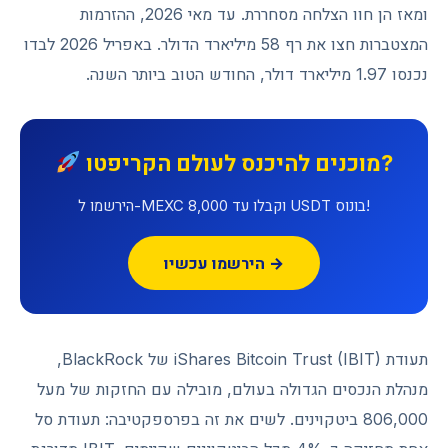
ומאז הן חוו הצלחה מסחררת. עד מאי 2026, ההזרמות
המצטברות חצו את רף 58 מיליארד הדולר. באפריל 2026 לבדו
נכנסו 1.97 מיליארד דולר, החודש הטוב ביותר השנה.
מוכנים להיכנס לעולם הקריפטו?
הירשמו ל-MEXC וקבלו עד 8,000 USDT בונוס!
הירשמו עכשיו →
תעודת iShares Bitcoin Trust (IBIT) של BlackRock,
מנהלת הנכסים הגדולה בעולם, מובילה עם החזקות של מעל
806,000 ביטקוינים. לשים את זה בפרספקטיבה: תעודת סל