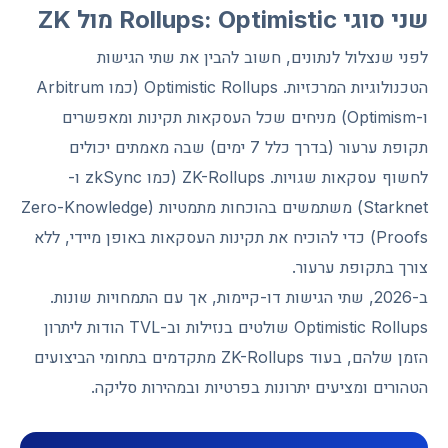
שני סוגי Rollups: Optimistic מול ZK
לפני שנצלול לנתונים, חשוב להבין את שתי הגישות
הטכנולוגיות המרכזיות. Optimistic Rollups (כמו Arbitrum
ו-Optimism) מניחים שכל העסקאות תקינות ומאפשרים
תקופת ערעור (בדרך כלל 7 ימים) שבה מאמתים יכולים
לחשוף עסקאות שגויות. ZK-Rollups (כמו zkSync ו-
Starknet) משתמשים בהוכחות מתמטיות (Zero-Knowledge
Proofs) כדי להוכיח את תקינות העסקאות באופן מיידי, ללא
צורך בתקופת ערעור.
ב-2026, שתי הגישות דו-קיימות, אך עם התמחויות שונות.
Optimistic Rollups שולטים בנזילות וב-TVL הודות ליתרון
הזמן שלהם, בעוד ZK-Rollups מתקדמים בתחומי הביצועים
הטהורים ומציעים יתרונות בפרטיות ובמהירות סליקה.