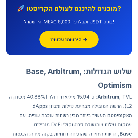
מוכנים להיכנס לעולם הקריפטו?
הירשמו ל-MEXC וקבלו עד 8,000 USDT בונוס!
הירשמו עכשיו →
שלוש הגדולות: Base, Arbitrum,
Optimism
Arbitrum
, TVL: כ-15.94 מיליארד דולר (40.88% משוק ה-
L2). הרשת המובילה מבחינת נזילות ומגוון dApps.
האקוסיסטם העשיר ביותר מבין רשתות שכבה שנייה, עם
עמקות נזילות שמושכת פרוטוקולי DeFi מובילים.
Base
, הרשת היחידה שהוכיחה רווחיות בקנה מידה: הכנסות