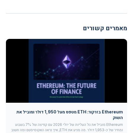
מאמרים קשורים
Ethereum בזרקור: ETH מטפס מעל 1,950 דולר ומוביל את
השוק
Ethereum מוביל את גל העליות של יולי 2026 עם קפיצה של 7% בשבוע
ומחיר של כ-1,953 דולר. מה מניע את ETH, איך נראה האקוסיסטם ומה חשוב