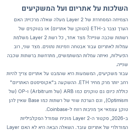
השלכות על אתריום ועל המשקיעים
הצמיחה המסחררת של Layer 2 מעלה שאלה מרכזית: האם
הערך נצבר ב-ETH (הטוקן של אתריום) או בטוקנים של
רשתות שכבה שנייה? מצד אחד, כל רשת Layer 2 משלמת
עמלות לאתריום עבור אבטחה וזמינות נתונים. מצד שני, רוב
הפעילות, ואיתה עמלות המשתמשים, מתרחשת ברשתות שכבה
שנייה.
עבור משקיעים, המשמעות היא שהמבט על אתריום צריך להיות
רחב יותר מרק מחיר ETH. ההשקעה ב"אקוסיסטם האתריום"
כוללת כיום גם טוקנים כמו ARB (של Arbitrum) ו-OP (של
Optimism), וגם הערכת שווי של רשתות כמו Base שאין להן
טוקן עצמאי אך מניבות רווח ל-Coinbase.
ב-2026, סקטור ה-Layer 2 מוכיח שמודל הסקלביליות
המודולרי של אתריום עובד. השאלה הבאה היא לא האם Layer