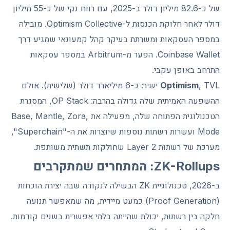
של כ-82.6 מיליון דולר ב-2025, עם רווח נקי של כ-55 מיליון
דולר לאחר חלוקת הכנסות ל-Optimism Collective. מובילה
במספר העסקאות ומשרתת בעיקר קהל קמעונאי שמגיע דרך
Coinbase Wallet. הפער מ-Arbitrum במספר עסקאות
התרחב באופן עקבי.
Optimism
, TVL ישיר: כ-6 מיליארד דולר (שלישית). אולם
ההשפעה האמיתית שלה גדולה בהרבה: OP Stack, המסגרת
הטכנולוגית הפתוחה שלה, מפעילה את Base, Mantle, Zora,
Mode ועשרות רשתות נוספות שיוצרות את ה-"Superchain",
מערכת של רשתות Layer 2 שחולקות תשתית משותפת.
ZK-Rollups: המתחרים שמתקרבים
ב-2026, טכנולוגיית ZK הבשילה לנקודה שבה יצירת הוכחות
(Proof Generation) כמעט מיידית, מה שמאפשר תנועה
חלקה בין רשתות, יכולת שהייתה בלתי אפשרית בשנים קודמות.