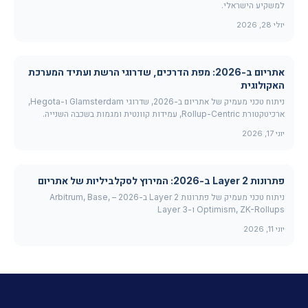
למשקיע הישראלי.
יולי 28, 2026
אתריום ב-2026: מפת הדרכים, שדרוגי הרשת ועתיד המערכת
האקולוגית
ניתוח טכני מעמיק של אתריום ב-2026, שדרוגי Glamsterdam ו-Hegota,
ארכיטקטורת Rollup-Centric, עמידות קוונטית ומגמות בשכבה השנייה.
יוני 17, 2026
פתרונות Layer 2 ב-2026: המירוץ לסקלביליות של אתריום
ניתוח טכני מעמיק של פתרונות Layer 2 ב-2026 – Arbitrum, Base,
Optimism, ZK-Rollups ו-Layer 3
יוני 11, 2026