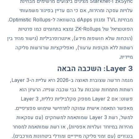
zkSync ו-Starknet מציגים ביצועים מרשימים מבחינת
עלויות עסקה ומהירות, אם כי הם עדיין בפיגור משמעותי
מבחינת TVL ומגוון dApps בהשוואה ל-Optimistic Rollups.
הפוטנציאל של ZK-Rollups נמצא בתחומים כמו פרטיות
(הוכחות שלא חושפות מידע), אינטרופרביליות (גישור מהיר בין
רשתות ללא תקופות ערעור), ואפליקציות שדורשות סליקה
מיידית.
Layer 3: השכבה הבאה
מגמה חדשה שצוברת תאוצה ב-2026 היא עליית ה-Layer 3,
רשתות מתמחות שנבנות על גבי שכבה שנייה. הרעיון הוא
פשוט: אם Layer 2 מספק סקלביליות כללית, Layer 3
מאפשר התאמה אישית עמוקה לתרחישי שימוש ספציפיים.
למשל, רשת Layer 3 שמותאמת למשחקים (עם עסקאות
מהירות במיוחד ועלויות אפסיות), או רשת שמותאמת למסחר
בנגזרים (עם זמני סליקה מיידיים ומודלי ביטחונות מורכבים).