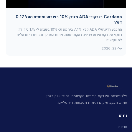
Cardano בזרקור: ADA מזנק 10% בשבוע ומטפס מעל 0.17
דולר
המטבע הדיגיטלי ADA קפץ 7.1% ביממה וכ-10% בשבוע ל-0.175 דולר,
דווקא על רקע אירוע פריצה באקוסיסטם. ניתוח המהלך והזווית הישראלית
למשקיעים.
יולי 22, 2026
פלטפורמת אינדקס קריפטו מקצועית. נתוני שוק בזמן
אמת, מעקב תיקים וניתוח מטבעות דיגיטליים.
ניווט
אודות