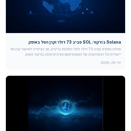
Solana בזרקור: SOL סביב 73 דולר וקרן הסל באופק
סולנה נסחרת סביב 73 דולר לפני החלטת הריבית, אך הציפייה לאישור קרן סל
ייעודית וגל ההתרחבות של האקוסיסטם מציבים אותה בזרקור השוק.
יולי 29, 2026