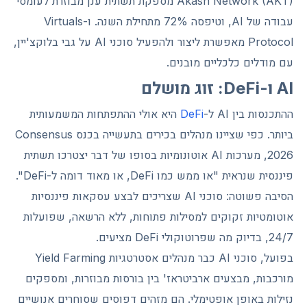
Akash Network (AKT) מספקת תשתית ענן מבוזרת לעומסי
עבודה של AI, וטיפסה 72% מתחילת השנה. ו-Virtuals
Protocol מאפשרת ליצור ולהפעיל סוכני AI על גבי בלוקצ'יין,
עם מודלים כלכליים מובנים.
AI ו-DeFi: זוג מושלם
ההתכנסות בין AI ל-
DeFi
היא אולי ההתפתחות המשמעותית
ביותר. כפי שציינו מנהלים בכירים בתעשייה בכנס Consensus
2026, מערכות AI אוטונומיות בסופו של דבר יצטרכו תשתית
פיננסית שנראית "או ממש כמו DeFi, או מאוד דומה ל-DeFi".
הסיבה פשוטה: סוכני AI שצריכים לבצע עסקאות פיננסיות
אוטומטיות זקוקים למסילות פתוחות, ללא הרשאה, שפועלות
24/7, בדיוק מה שפרוטוקולי DeFi מציעים.
בפועל, סוכני AI כבר מנהלים אסטרטגיות Yield Farming
מורכבות, מבצעים ארביטראז' בין בורסות מבוזרות, ומספקים
נזילות באופן אופטימלי. הם מזהים דפוסים שסוחרים אנושיים