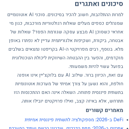
סיכונים ואתגרים
למרות ההתלהבות, חשוב להכיר בסיכונים. סוכני AI אוטונומיים
שמנהלים כספים מעלים שאלות רגולטוריות מורכבות, כגון מי
אחראי כשסוכן AI מבצע עסקה שגורמת הפסד? שאלות של
אבטחה, ביקורת, ושקיפות אלגוריתמית עדיין לא נפתרו באופן
מלא. בנוסף, רבים מפרויקטי ה-AI בקריפטו נמצאים בשלבים
מוקדמים, והפער בין ההבטחה השיווקית ליכולת הטכנולוגית
בפועל עשוי להיות משמעותי.
עם זאת, הכיוון ברור. שילוב AI עם בלוקצ'יין אינו אופנה
חולפת, והוא נשען על צורך אמיתי של מערכות אוטונומיות
בתשתית פיננסית פתוחה. השאלה אינה האם ההתכנסות הזו
תתרחש, אלא באיזה קצב, ואילו פרויקטים יובילו אותה.
מאמרים קשורים
DeFi ב-2026: מספקולציה לתשתית פיננסית אמיתית
אתריום ב-2026: מפת הדרכים, שדרוגי הרשת ועתיד המערכת