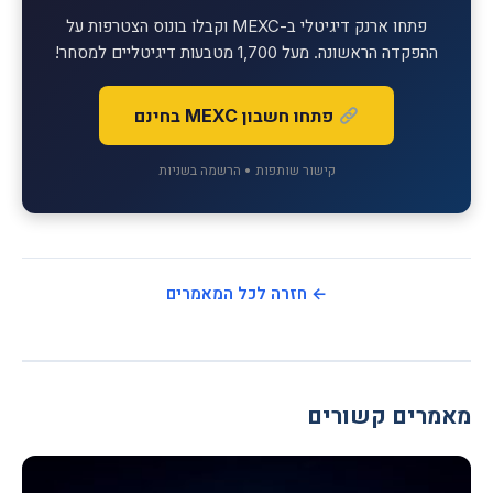
פתחו ארנק דיגיטלי ב-MEXC וקבלו בונוס הצטרפות על
ההפקדה הראשונה. מעל 1,700 מטבעות דיגיטליים למסחר!
פתחו חשבון MEXC בחינם
קישור שותפות • הרשמה בשניות
← חזרה לכל המאמרים
מאמרים קשורים