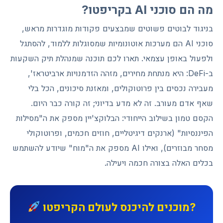
מה הם סוכני AI בקריפטו?
בניגוד לבוטים פשוטים שמבצעים פקודות מוגדרות מראש,
סוכני AI הם מערכות אוטונומיות שמסוגלות ללמוד, להסתגל
ולפעול באופן עצמאי. תארו לכם תוכנה שמנהלת תיק השקעות
ב-DeFi: היא מנתחת מחירים, מזהה הזדמנויות ארביטראז',
מעבירה נכסים בין פרוטוקולים, ומאזנת סיכונים, הכל בלי
שאף אדם מעורב. זה לא מדע בדיוני; זה קורה כבר היום.
הקסם טמון בשילוב הייחודי: הבלוקצ'יין מספק את ה"מסילות
הפיננסיות" (ארנקים דיגיטליים, חוזים חכמים, ופרוטוקולי
מסחר מבוזרים), ואילו AI מספק את ה"מוח" שיודע להשתמש
בכלים האלה בצורה חכמה ויעילה.
מוכנים להיכנס לעולם הקריפטו?