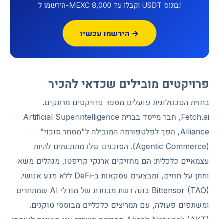
הירשמו ל-MEXC וקבלו עד 8,000 USDT בונוס!
הירשמו עכשיו →
פרויקטים מובילים שכדאי להכיר
בחזית הטכנולוגית פועלים מספר פרויקטים מרתקים.
Fetch.ai, חבר מייסד בברית Artificial Superintelligence
Alliance, הפך לפלטפורמה המובילה ל"מסחר סוכני"
(Agentic Commerce). הסוכנים שלו מתוכנתים להיות
עצמאיים כלכלית: הם מחזיקים ארנקי קריפטו, מנהלים משא
ומתן על חוזים, ומבצעים עסקאות ב-DeFi ללא מגע אנושי.
Bittensor (TAO) בונה רשת מבוזרת של מודלי AI שמתחרים
ומשתפים פעולה, עם תמריצים כלכליים מבוססי טוקנים.