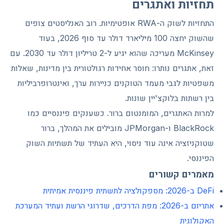
תחזיות ואתגרים
התחזיות לשוק ה-RWA אופטימיות. רוב האנליסטים צופים
שהשוק יחצה 100 מיליארד דולר עד סוף 2026, בעוד
McKinsey מעריכה שהוא יגיע ל-2 טריליון דולר עד 2030. עם
זאת, אתגרים נותרו: חוסר אחידות רגולטורית בין מדינות, שאלות
משפטיות לגבי מעמד הטוקנים כניירות ערך, ואינטרופרביליות
בין רשתות בלוקצ'יין שונות.
למרות האתגרים, המומנטום ברור. כשענקים פיננסיים כמו
BlackRock ו-JPMorgan מובילים את המהלך, ברור
שטוקניזציה אינה עוד ניסוי, היא העתיד של תשתיות השוק
הפיננסי.
מאמרים קשורים
DeFi ב-2026: מספקולציה לתשתית פיננסית אמיתית
אתריום ב-2026: מפת הדרכים, שדרוגי הרשת ועתיד המערכת
האקולוגית