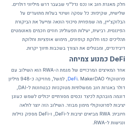
חלק מאגרת חוב או נכס נדל"ני שבעבר דרש מיליוני דולרים.
שלישית, שקיפות: כל עסקה ושינוי בעלות מתועדים על
הבלוקצ'יין, מה שמפחית סיכוני הונאה ומייעל את הביקורת
הפיננסית. רביעית, יעילות תפעולית: חוזים חכמים מאוטמטים
תהליכים כמו חלוקת קופונים, מימוש אופציות וחלוקת
דיבידנדים, ומבטלים את הצורך בשכבות תיווך יקרות.
DeFi כמנוע צמיחה
אחד המאיצים המרכזיים של מגמת ה-RWA הוא השילוב עם
פרוטוקולי
DeFi
. MakerDAO, למשל, מחזיקה כ-948 מיליון
דולר באגרות חוב ממשלתיות מטוקנזות כבטחונות ל-DAI,
דוגמה מובהקת לכיצד נכסים מסורתיים יכולים לשמש כעוגן
יציבות לפרוטוקולי מימון מבוזר. השילוב הזה יוצר לולאה
חיובית: RWA מביאים יציבות ל-DeFi, ו-DeFi מספק נזילות
ונגישות ל-RWA.