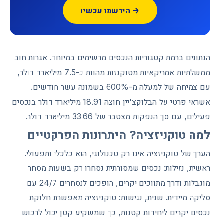
הירשמו עכשיו →
הנתונים ברמת קטגוריות הנכסים מרשימים במיוחד. אגרות חוב
ממשלתיות אמריקאיות מטוקנזות מהוות כ-7.5 מיליארד דולר,
עם צמיחה של למעלה מ-600% בשמונה עשר חודשים.
אשראי פרטי על הבלוקצ'יין חוצה 18.91 מיליארד דולר בנכסים
פעילים, עם סך הנפקות מצטבר של 33.66 מיליארד דולר.
למה טוקניזציה? היתרונות הפרקטיים
הערך של טוקניזציה אינו רק טכנולוגי, הוא כלכלי ותפעולי.
ראשית, נזילות: נכסים שמסורתית נסחרו רק בשעות מסחר
מוגבלות ודרך מתווכים יקרים, הופכים לנסחרים 24/7 עם
סליקה מיידית. שנית, נגישות: טוקניזציה מאפשרת חלוקת
נכסים יקרים ליחידות קטנות, כך שמשקיע קטן יכול לרכוש