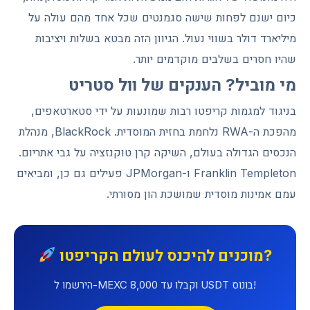
כיום ישנם לפחות שישה סגמנטים שכל אחד מהם עולה על
מיליארד דולר בשווי נעול. הגיוון הזה מבטא בשלות ויציבות
שהיו חסרים בשלבים מוקדמים יותר.
מי מוביל? הענקים של וול סטריט
בניגוד למגמות קריפטו רבות שמונעות על ידי סטארטאפים,
מהפכת ה-RWA נלחמת בחזית המוסדית. BlackRock, מנהלת
הנכסים הגדולה בעולם, השיקה קרן טוקנזציה על גבי אתריום.
Franklin Templeton ו-JPMorgan פעילים גם כן, ומביאים
עמם אמינות מוסדית שמושכת הון מסורתי.
מוכנים להיכנס לעולם הקריפטו?
הירשמו ל-MEXC וקבלו עד 8,000 USDT בונוס!