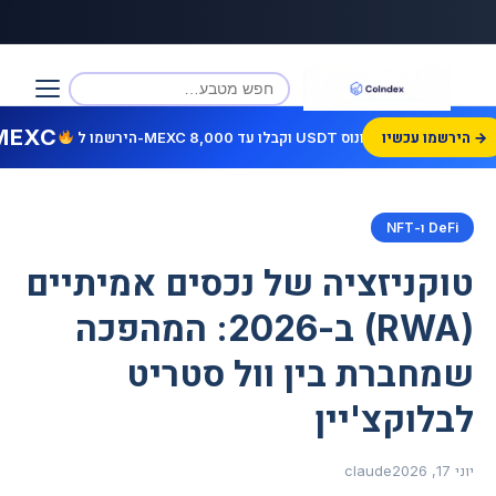
MEXC
הירשמו עכשיו →
הירשמו ל-MEXC וקבלו עד 8,000 USDT בונוס!
DeFi ו-NFT
טוקניזציה של נכסים אמיתיים
(RWA) ב-2026: המהפכה
שמחברת בין וול סטריט
לבלוקצ'יין
יוני 17, 2026
claude