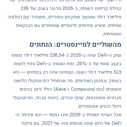
קהילת קריפטו נישתית, ב-2026 מדובר בשוק של 238
מיליארד דולר שמושך שחקנים מוסדיים, מתמודד עם רגולציה
אמיתית, ומציע שירותים פיננסיים שמתחרים עם הבנקאות
המסורתית.
מהשוליים למיינסטרים: הנתונים
שוק ה-DeFi שווה ב-2026 כ-238.54 מיליארד דולר וצומח
בקצב שנתי של כ-26%. נפח המסחר ב-DeFi צפוי לחצות
523 מיליארד דולר השנה. הצמיחה אינה רק בנפחים — היא
בעומק ובמגוון השירותים. מה שהתחיל כפרוטוקולי הלוואה
פשוטים (כמו Compound ו-Aave) כולל כיום בורסות
מבוזרות מתוחכמות, שוקי נגזרים, ביטוח מבוזר, ופרוטוקולי
ניהול נכסים אוטומטיים.
אבל השינוי האמיתי ב-2026 אינו כמותי — הוא איכותי. ה-
DeFi של היום שונה מהותית מזה של 2021, עם מיקוד