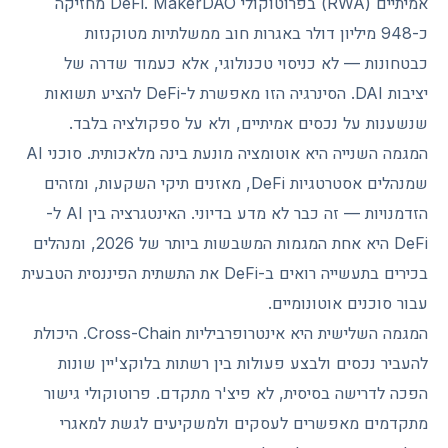
אמיתיים (RWA) בפרוטוקולי DeFi. MakerDAO מחזיקה
כ-948 מיליון דולר באגרות חוב ממשלתיות מטוקנזות
כבטחונות — לא כניסוי טכנולוגי, אלא כעמוד שדרה של
יציבות DAI. הסינרגיה הזו מאפשרת ל-DeFi להציע תשואות
שנשענות על נכסים אמיתיים, ולא על ספקולציה בלבד.
המגמה השנייה היא אוטומציה מונעת בינה מלאכותית. סוכני AI
שמנהלים אסטרטגיות DeFi, מאזנים תיקי השקעות, ומזהים
הזדמנויות — זה כבר לא מדע בדיוני. האינטגרציה בין AI ל-
DeFi היא אחת המגמות המשבשות ביותר של 2026, ומנהלים
בכירים בתעשייה רואים ב-DeFi את התשתית הפיננסית הטבעית
עבור סוכנים אוטונומיים.
המגמה השלישית היא אינטרופרביליות Cross-Chain. היכולת
להעביר נכסים ולבצע פעולות בין רשתות בלוקצ'יין שונות
הפכה לדרישה בסיסית, לא פיצ'ר מתקדם. פרוטוקולי גישור
מתקדמים מאפשרים לעסקים ולמשקיעים לגשת למאגרי