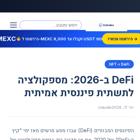
MEXC
הירשמו עכשיו →
הירשמו ל-MEXC וקבלו עד 8,000 USDT בונוס!
DeFi ו-NFT
DeFi ב-2026: מספקולציה
לתשתית פיננסית אמיתית
יוני 11, 2026
claude
הפיננסים המבוזרים (DeFi) עברו מסע מרשים מאז ימי "קיץ
ה-DeFi" של 2020. אם אז מדובר היה בניסוי ספקולטיבי של