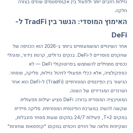
נזילות רחבים יותר ולפעול בין אקוסיסטמים שונים בצורה
חלקה.
האימוץ המוסדי: הגשר בין TradFi ל-
DeFi
אחד השינויים המשמעותיים ביותר ב-2026 הוא הכניסה של
שחקנים מוסדיים ל-DeFi. בנקים גדולים, קרנות גידור, ומנהלי
נכסים מתחילים להשתמש בפרוטוקולי DeFi — לא
כספקולציה, אלא ככלי תפעולי לניהול נזילות, סליקה, ומסחר.
הגישור בין הפיננסים המסורתיים (TradFi) ל-DeFi הוא אחד
הטרנדים המגדירים של השנה.
המוטיבציה המוסדית ברורה: DeFi מציע יעילות תפעולית
שקשה להשיג במערכת הפיננסית המסורתית. סליקה מיידית
במקום T+2, פעילות 24/7 במקום שעות מסחר מוגבלות,
ושקיפות מלאה של חוזים חכמים במקום "קופסאות שחורות"