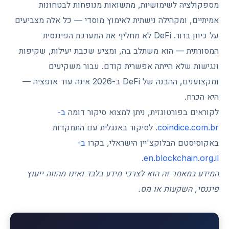
מספקולציה לשימושיות, מתשואות מנופחות לבטחונות
אמיתיים, ומקהילה נישתית לאימוץ מוסדי — כל אלה מצביעים
על כיוון ברור. DeFi לא מחליף את המערכת הפיננסית
המסורתית — הוא משתלב בה, ומציע שכבת יעילות, שקיפות
ונגישות שלא הייתה אפשרית קודם. עבור משקיעים
ומקצוענים, ההבנה של DeFi ב-2026 אינה עוד אופציה —
היא הכרח.
לקוראים בפורטוגזית, ניתן למצוא סיקור דומה
ב-
coindice.com.br
. לסיקור באנגלית עם התמקדות
באקוסיסטם הבלוקצ'יין הישראלי, בקרו
ב-
.
en.blockchain.org.il
המידע במאמר זה הוא לצרכי מידע בלבד ואינו מהווה ייעוץ
פיננסי, השקעות או מס.