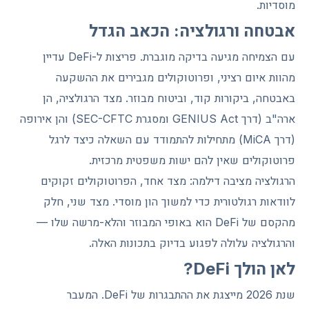
מוסדיות.
אבטחה ורגולציה: הכאב הגדל
עם הצמיחה מגיעה בדיקה מוגברת. פריצות ל-DeFi עדיין
מהוות איום רציני, ופרוטוקולים מגבירים את ההשקעה
באבטחה, ביקורות קוד, וביטוח מבוזר. מצד הרגולציה, הן
ארה"ב (דרך GENIUS Act ומסגרת SEC-CFTC) והן אירופה
(דרך MiCA) מתחילות להתמודד עם השאלה כיצד לרגל
פרוטוקולים שאין להם ישות משפטית מרכזית.
הרגולציה מציבה דילמה: מצד אחד, הפרוטוקולים זקוקים
לוודאות רגולטורית כדי למשוך הון מוסדי. מצד שני, חלק
מהקסם של DeFi הוא באופי המבוזר והלא-מרשה שלו —
והרגולציה עלולה לפגוע בדיוק בתכונות האלה.
לאן הולך DeFi?
שנת 2026 מייצגת את ההתבגרות של DeFi. המעבר