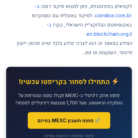
לקוראים בפורטוגזית, ניתן למצוא סיקור דומה
ב-
coindice.com.br
. לסיקור באנגלית עם התמקדות
באקוסיסטם הבלוקצ'יין הישראלי, בקרו
ב-
.
en.blockchain.org.il
המידע במאמר זה הוא לצרכי מידע בלבד ואינו מהווה ייעוץ
פיננסי, השקעות או מס.
התחילו לסחור בקריפטו עכשיו!
פתחו ארנק דיגיטלי ב-MEXC וקבלו בונוס הצטרפות על
ההפקדה הראשונה. מעל 1,700 מטבעות דיגיטליים למסחר!
פתחו חשבון MEXC בחינם
קישור שותפות • הרשמה בשניות