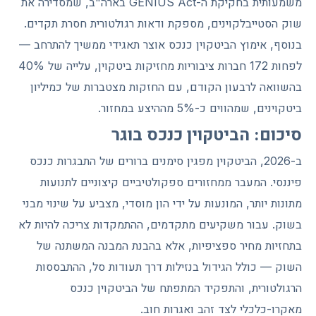
משמעותית בחקיקת ה-GENIUS Act בארה"ב, שמסדירה את
שוק הסטייבלקוינים, מספקת ודאות רגולטורית חסרת תקדים.
בנוסף, אימוץ הביטקוין כנכס אוצר תאגידי ממשיך להתרחב —
לפחות 172 חברות ציבוריות מחזיקות ביטקוין, עלייה של 40%
בהשוואה לרבעון הקודם, עם החזקות מצטברות של כמיליון
ביטקוינים, שמהווים כ-5% מההיצע במחזור.
סיכום: הביטקוין כנכס בוגר
ב-2026, הביטקוין מפגין סימנים ברורים של התבגרות כנכס
פיננסי. המעבר ממחזורים ספקולטיביים קיצוניים לתנועות
מתונות יותר, המונעות על ידי הון מוסדי, מצביע על שינוי מבני
בשוק. עבור משקיעים מתקדמים, ההתמקדות צריכה להיות לא
בתחזיות מחיר ספציפיות, אלא בהבנת המבנה המשתנה של
השוק — כולל הגידול בנזילות דרך תעודות סל, ההתבססות
הרגולטורית, והתפקיד המתפתח של הביטקוין כנכס
מאקרו-כלכלי לצד זהב ואגרות חוב.