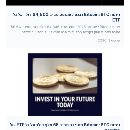
ניתוח Bitcoin: BTC נכנס לאוגוסט סביב 64,800 דולר על גל
ETF
ניתוח Bitcoin לאוגוסט 2026: מחיר סביב 64,846 דולר, דומיננטיות 58.5%
וחזרת כניסות ההון לקרנות הסל, לצד מבט ישראלי על מיסוי ורגולציה.
אוגוסט 3, 2026
ניתוח Bitcoin: BTC מתייצב סביב 65 אלף דולר על גל ETF של