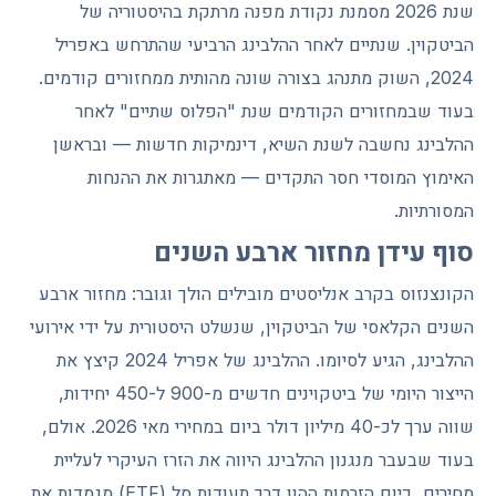
שנת 2026 מסמנת נקודת מפנה מרתקת בהיסטוריה של
הביטקוין. שנתיים לאחר ההלבינג הרביעי שהתרחש באפריל
2024, השוק מתנהג בצורה שונה מהותית ממחזורים קודמים.
בעוד שבמחזורים הקודמים שנת "הפלוס שתיים" לאחר
ההלבינג נחשבה לשנת השיא, דינמיקות חדשות — ובראשן
האימוץ המוסדי חסר התקדים — מאתגרות את ההנחות
המסורתיות.
סוף עידן מחזור ארבע השנים
הקונצנזוס בקרב אנליסטים מובילים הולך וגובר: מחזור ארבע
השנים הקלאסי של הביטקוין, שנשלט היסטורית על ידי אירועי
ההלבינג, הגיע לסיומו. ההלבינג של אפריל 2024 קיצץ את
הייצור היומי של ביטקוינים חדשים מ-900 ל-450 יחידות,
שווה ערך לכ-40 מיליון דולר ביום במחירי מאי 2026. אולם,
בעוד שבעבר מנגנון ההלבינג היווה את הזרז העיקרי לעליית
מחירים, כיום הזרמות ההון דרך תעודות סל (ETF) מגמדות את