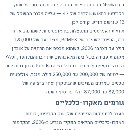
כמו Nvidia מבחינת נזילות. מדד הפחד והחמדנות של שוק
הקריפטו התאושש לרמה של 47 — עלייה ניכרת מהשפל של
12 שנרשם חודש קודם לכן.
תחזיות האנליסטים מתפצלות בין אופטימיות לשמרנות. ארתור
הייז, המייסד לשעבר של BitMEX, מציב יעד של 125,000
דולר עד דצמבר 2026, כשהוא מבסס את התחזית על אובדן
מקומות עבודה בשל בינה מלאכותית, שינוי בהנהגת הפד, וכללי
רזרבה בנקאיים מרוככים. טום לי מ-Fundstrat מכוון גבוה יותר
— לטווח של 200,000 עד 250,000 דולר. מנגד, אנליסטים
טכניים שמרנים מעריכים שהביטקוין יסחר ברצועה של
82,000 עד 87,000 דולר עד סוף השנה.
גורמים מאקרו-כלכליים
מעבר לדינמיקות הפנימיות של שוק הקריפטו, כוחות
מאקרו-כלכליים ממלאים תפקיד מכריע ב-2026. התקדמות