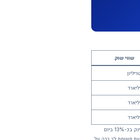
שווי שוק
לא הכל אדום. בתוך הירידות הרוחביות בלטו דווקא מטבעות פרטיות מסוימים, כמו Zcash שזינק בכ-13% ביום
עת תשומת לב רבה על