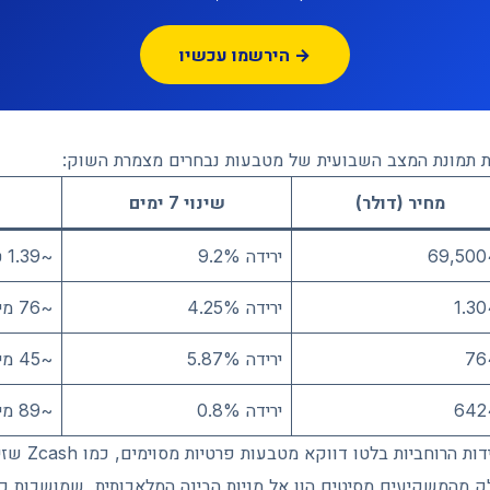
הירשמו עכשיו →
תמונת המצב השבועית של מטבעות נבחרים מצמרת השוק:
מחיר (דולר)
שינוי 7 ימים
~
ירידה 9.2%
~1.39 טריליון
~
ירידה 4.25%
~76 מיליארד
ירידה 5.87%
~45 מיליארד
~
ירידה 0.8%
~89 מיליארד
ק מהמשקיעים מסיטים הון אל מניות הבינה המלאכותית, שמושכות כ