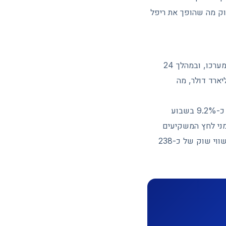
וק מה שהופך את ריפל
נכון לתחילת יוני 2026, XRP נסחר סביב 1.30 דולר. בשבוע האחרון איבד המטבע כ-4.25% מערכו, ובמהלך 24
שמה ירידה נוספת של כ-2.16%. שווי השוק של ריפל עומד על כ-76 מיליארד דולר, מה
הירידה ב-XRP מתונה יחסית לשאר השוק. Bitcoin הוא שהוביל את ההפסדים, עם צניחה של כ-9.2% בשבוע
לכ-59%, סימן מובהק לכך שבזמני לחץ המשקיעים
נוהרים אל המטבע הוותיק ונוטשים את האלטקוינים. Ethereum נסחר סביב 1,976 דולר עם שווי שוק של כ-238