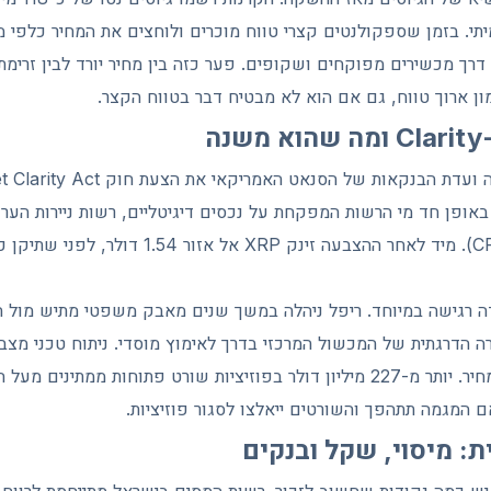
תי. בזמן שספקולנטים קצרי טווח מוכרים ולוחצים את המחיר כלפי מ
רך מכשירים מפוקחים ושקופים. פער כזה בין מחיר יורד לבין זרימ
ון ארוך טווח, גם אם הוא לא מבטיח דבר בטווח הקצר.
ה
הסחורות העתידיות (CFTC). מיד לאחר ההצבעה זינק XRP
ה הדרגתית של המכשול המרכזי בדרך לאימוץ מוסדי. ניתוח טכני מצב
משולש סימטרי בגרף המחיר. יותר מ-227 מיליון דולר בפוזיציות שורט פתוחות ממת
 המגמה תתהפך והשורטים ייאלצו לסגור פוזיציות.
ת: מיסוי, שקל ובנקים