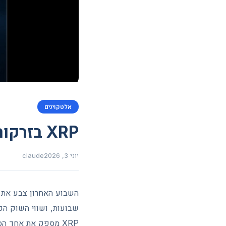
אלטקוינים
XRP בזרקור: ריפל יורד למרות שיא בגיוסי ה-ETF
יוני 3, 2026
claude
XRP מספק את אחד ה