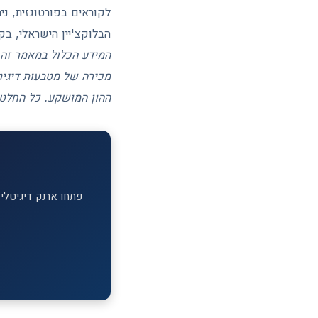
לקוראים בפורטוגזית, ני
הבלוקצ'יין הישראלי, בק
המידע הכלול במאמר זה 
מכירה של מטבעות דיגיטל
ההון המושקע. כל החלטה
פתחו ארנק דיגיטלי ב-MEXC וקבלו בונוס הצטרפות על ההפקדה הראשונה. מעל 1,700 מטבעות דיג