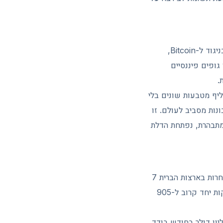
XRP הוא המטבע הדיגיטלי של רשת XRP Ledger, בלוקצ'יין שפותח על ידי חברת Ripple. בניגוד ל-Bitcoin,
כסף בין גופים פיננסיים
.
 להחליף מטבעות שונים בלי
נות מסביב לעולם. זו
מתבהרת, נפתחת הדלת
הסיפור הגדול של XRP בחודשים האחרונים נמצא בשוק קרנות הסל. נכון ל-3 ביוני 2026 נסחרות בארצות הברית 7
קרנות סל ספוט על XRP, עם נכסים מנוהלים מצטברים של כ-1 מיליארד דולר. הקרנות מחזיקות יחד קרוב ל-905
 חודש השיא של הגיוסים מאז ההשקה. הקרנות רשמו גיוסים נטו של כ-118 מיליון דולר בחודש בודד.