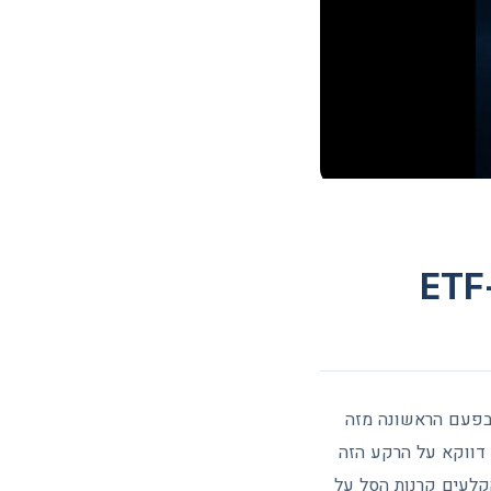
ק הקריפטו באדום עמוק. Bitcoin צלל מתחת לרף 70,000 דולר בפעם הראשונה מזה
גיטליים התכווץ אל מתחת ל-2.34 טריליון דולר. דווקא על הרקע הזה
קלעים קרנות הסל על