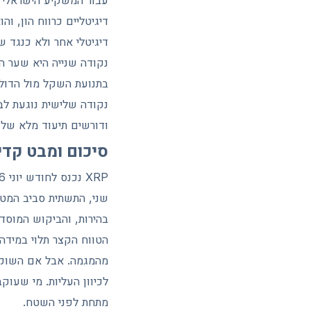
עבור המשקיע הישראלי י
דיגיטלי אחר ולא כנגד ש
נקודה שלישית נוגעת לב
ודורשים תיעוד מלא של
סיכום ומבט קד
שני, התשתית סביב המט
בהירות, והביקוש המוסדי
מהמגמה. אבל אם השוק י
לכיוון העליות. מי שעו
מתחת לפני השטח.