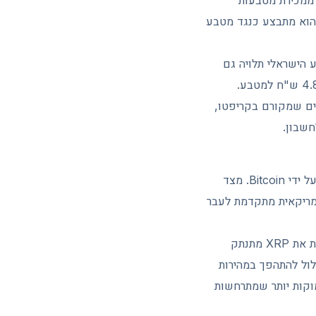
 ממכירת מטבעות
 25%. כל מימוש של XRP ברווח, גם כאשר הוא מתבצע כנגד מטבע
 בפועל למשקיע הישראלי תלויה גם
בתנועת השקל מול הדולר. לפי שער של כ-3.7 ש"ח לדולר, מחיר של 1.30 דולר מתורגם לכ-4.8 ש"ח למטבע.
ים שמקורם בקריפטו,
שבון.
XRP נכנס לחודש יוני 2026 במצב מורכב. מצד אחד, המחיר יורד יחד עם שוק חלש שמובל על ידי Bitcoin. מצד
מריקאית מתקדמת לעבר
הטווח הקצר תלוי במידה רבה במגמה הכללית של השוק. אם Bitcoin ימשיך לרדת, קשה לראות את XRP מתנתק
לול להתהפך במהירות
מוקות יותר שמתרחשות