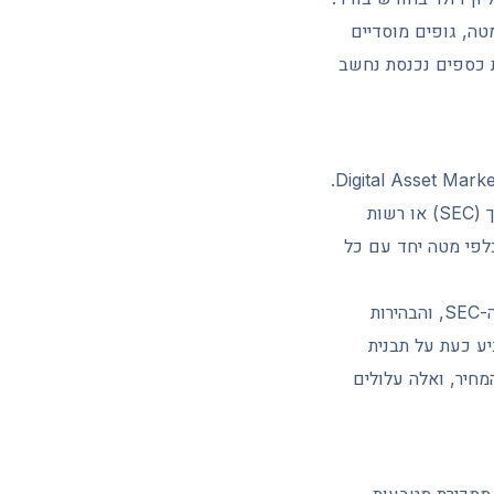
טה, גופים מוסדיים
ת כספים נכנסת נחשב
ב-14 במאי 2026 אישרה ועדת הבנקאות של הסנאט האמריקאי את הצעת חוק Digital Asset Market Clarity Act.
מטרת החוק היא להגדיר באופן חד מי הרשות המפקחת על נכסים דיגיטליים, רשות ניירות הערך (SEC) או רשות
 אל אזור 1.54 דולר, לפני שתיקן כלפי מטה יחד עם כל
עבור XRP מדובר בנקודה רגישה במיוחד. ריפל ניהלה במשך שנים מאבק משפטי מתיש מול ה-SEC, והבהירות
יע כעת על תבנית
ינים מעל המחיר, ואלה עלולים