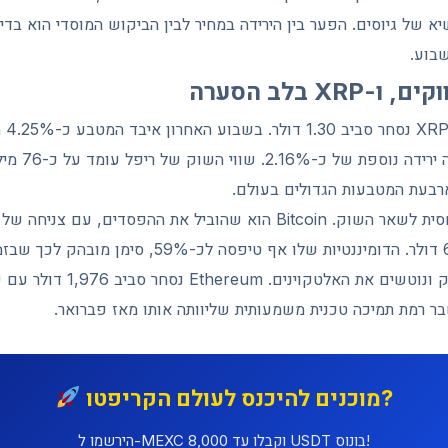
 של גיוסים. הפער בין הירידה במחיר לבין הביקוש המוסדי הוא בדי
בוע.
X בלב הסערה
השעות האחרונות נר
ארבעת המטבעות הגדולים בעולם.
האחרון אל אזור 69,500 דולר. הדומיננטיות שלו אף טיפסה 
בר רמת תמיכה טכנית משמעותית שליוותה אותו מאז פברואר.
מוכנים להיכנס לעולם הקריפטו?
הירשמו ל-MEXC וקבלו עד 8,000 USDT בונוס!