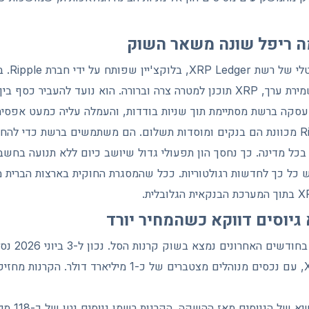
שנתפס בעיקר כנכס לשמירת ערך, XRP תוכנן למטרה צרה וברורה. הוא נועד להעביר 
 עסקה ברשת מסתיימת תוך שניות בודדות, והעמלה עליה כמעט אפסית
הלקוחות שאליהם Ripple מכוונת הם בנקים ומוסדות תשלום. הם משתמשים ברשת כדי
כל מדינה. כך נחסך הון תפעולי גדול שיושב כיום ללא תנועה בחשבו
 כל כך לחדשות רגולטוריות. ככל שהמסגרת החוקית בארצות הברית 
מאי 2026 היה