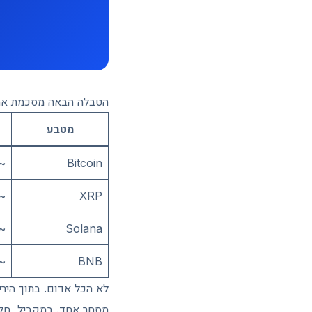
הטבלה הבאה מסכמת את 
מטבע
69,500
Bitcoin
1.30
XRP
~76
Solana
642
BNB
מסחר אחד. במקביל, חל