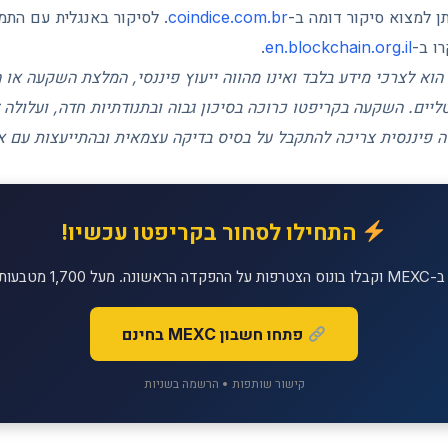
תן למצוא סיקור דומה ב-
coindice.com.br
. לסיקור באנגלית עם הת
רו ב-
en.blockchain.org.il
.
הוא לצרכי מידע בלבד ואינו מהווה ייעוץ פיננסי, המלצת השקעה או
יים. השקעה בקריפטו כרוכה בסיכון גבוה ובתנודתיות חדה, ועלולה 
 פיננסית צריכה להתקבל על בסיס בדיקה עצמאית ובהתייעצות עם 
התחילו לסחור בקריפטו עכשיו!
יטליים למסחר!
פתחו חשבון MEXC בחינם
קישור שותפות • הרשמה בשניות