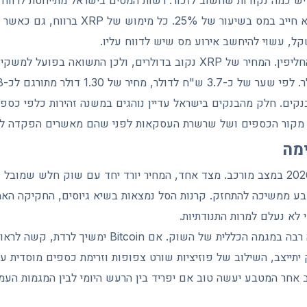
ש כמה נקודות שחשוב לזכור. רשות המסים בישראל מתייחסת לרווח
דיגיטליים כרווח הון, והוא חייב במס בשיעור של
קל, עשוי להיחשב אירוע מס שיש לדווח עליו.
נקודה שנייה היא שער החליפין. המחיר של XRP נקוב בדולרים, ולכן התשואה
נקים. חלק מהבנקים בישראל עדיין נוהגים במשנה זהירות כלפי כספ
 מקור הכספים ושל שרשרת העסקאות לפני שהם מאשרים הפקדה לח
ימה
בע ממשיכה להתחזק. קרנות הסל נמצאות בשיא גיוסים, החקיקה הא
 לא נעלם למרות התנודתיות.
תייצב, השילוב של פוזיציות שורט צפופות וזרימת כספים מוסדית ע
קב אחר המטבע יעשה טוב אם יפריד בין הרעש היומי לבין המגמות הע