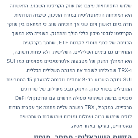
שלוש התפתחויות עיצבו את שוק הקריפטו השבוע. הראשונה
היא המתיחות הגיאופוליטית במזרח התיכון, שיצרה תנודתיות
חדה ביום ראשון ויום שני אך הוכיחה שוב כי המתאם בין שוקי
הקריפטו לנכסי סיכון כללי הולך ומתחזק. השנייה היא המשך
הכניסה של כסף מוסדי לקרנות ETF, שתמך בקרקעית
המחירים גם בימים השליליים. השלישית, ולא פחות חשובה,
היא המהלך החזק של מטבעות אלטרנטיביים מסוימים כמו SUI
ו-TRX שהצליחו לשבור את המגמה השלילית הכללית.
SUI זינקה השבוע בכ-8 אחוזים ונכנסה למועדון 15 המטבעות
המובילים בשווי שוק. הזינוק נובע משילוב של שדרוגים
טכניים ברשת ושיתופי פעולה חדשים עם פרוטוקולי DeFi
מרכזיים. במקביל, TRX רושמת עלייה מתונה אך עקבית הודות
לנפח שימוש גבוה ועמלות נמוכות שמושכות משתמשים
מאסיוויים, בעיקר באזור אסיה.
הזווית הישראלית: מסחר, מיסוי