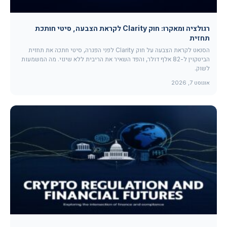
רגולציה ומאקרו: חוק Clarity לקראת הצבעה, סיטי חותכת
תחזית
הסנאט לקראת הצבעה על חוק Clarity לפני הפגרה, סיטי חתכה את תחזית
הביטקוין ל-82 אלף דולר, והפד השאיר את הריבית ללא שינוי. מה המשמעות
לשוק.
אוגוסט 7, 2026