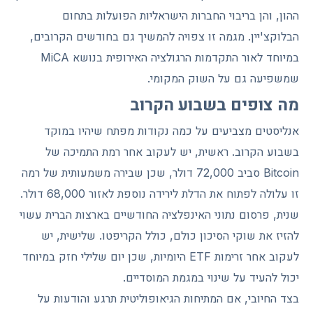
ההון, והן בריבוי החברות הישראליות הפועלות בתחום
הבלוקצ'יין. מגמה זו צפויה להמשיך גם בחודשים הקרובים,
במיוחד לאור התקדמות הרגולציה האירופית בנושא MiCA
שמשפיעה גם על השוק המקומי.
מה צופים בשבוע הקרוב
אנליסטים מצביעים על כמה נקודות מפתח שיהיו במוקד
בשבוע הקרוב. ראשית, יש לעקוב אחר רמת התמיכה של
Bitcoin סביב 72,000 דולר, שכן שבירה משמעותית של רמה
זו עלולה לפתוח את הדלת לירידה נוספת לאזור 68,000 דולר.
שנית, פרסום נתוני האינפלציה החודשיים בארצות הברית עשוי
להזיז את שוקי הסיכון כולם, כולל הקריפטו. שלישית, יש
לעקוב אחר זרימות ETF היומיות, שכן יום שלילי חזק במיוחד
יכול להעיד על שינוי במגמת המוסדיים.
בצד החיובי, אם המתיחות הגיאופוליטית תרגע והודעות על