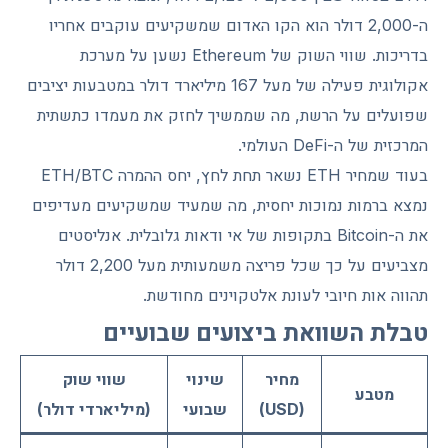
ה-2,000 דולר הוא הקו האדום שמשקיעים עוקבים אחריו
בדריכות. שווי השוק של Ethereum נשען על מערכת
אקולוגית פעילה של מעל 167 מיליארד דולר במטבעות יציבים
שפועלים על הרשת, מה שממשיך לחזק את מעמדו כתשתית
המרכזית של ה-DeFi העולמי.
בעוד שמחיר ETH נשאר תחת לחץ, יחס ההמרה ETH/BTC
נמצא ברמות נמוכות יחסית, מה שמעיד שמשקיעים מעדיפים
את ה-Bitcoin בתקופות של אי ודאות גלובלית. אנליסטים
מצביעים על כך שכל פריצה משמעותית מעל 2,200 דולר
תהווה אות חיובי לעונת אלטקוינים מחודשת.
טבלת השוואת ביצועים שבועיים
מחיר
שינוי
שווי שוק
מטבע
(USD)
שבועי
(מיליארדי דולר)