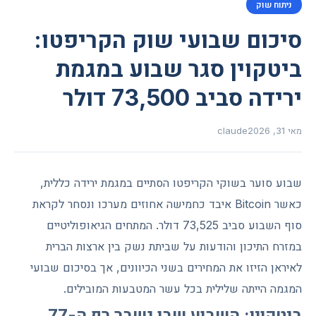
ניתוח שוק
סיכום שבועי שוק הקריפטו:
ביטקוין סגר שבוע במגמת
ירידה סביב 73,500 דולר
מאי 31, 2026
claude
שבוע סוער בשוקי הקריפטו הסתיים במגמת ירידה כללית,
כאשר Bitcoin איבד כחמישה אחוזים מערכו ונסחר לקראת
סוף השבוע סביב 73,525 דולר. המתחים הגיאופוליטיים
במזרח התיכון והודעות על שביתת נשק בין ארצות הברית
לאיראן הזיזו את המחירים בשני הכיוונים, אך בסיכום שבועי
המגמה הייתה שלילית בכל עשר המטבעות המובילים.
ביטקוין: השבוע שבו נשבר רף ה-77