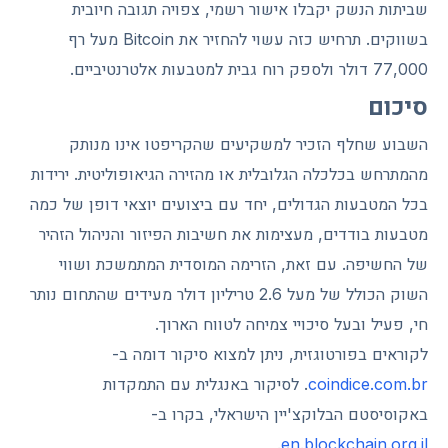
שביתות הנשק יקבלו אישור רשמי, צפויה תגובה חיובית
בשווקים. תרחיש כזה עשוי להחזיר את Bitcoin מעל רף
77,000 דולר ולספק רוח גבית למטבעות אלטרנטיביים.
סיכום
השבוע שחלף הזכיר למשקיעים שהקריפטו אינו מנותק
מהמתרחש בכלכלה הגלובלית או מהזירה הגיאופוליטית. ירידות
בכל המטבעות הגדולים, יחד עם ביצועים יוצאי דופן של כמה
מטבעות בודדים, מעצימות את חשיבות הפיזור והניהול הזהיר
של החשיפה. עם זאת, הזרימה המוסדית המתמשכת ושווי
השוק הכולל של מעל 2.6 טריליון דולר מעידים שהתחום נותר
חי, פעיל ובעל סיכויי צמיחה לטווח הארוך.
לקוראים בפורטוגזית, ניתן למצוא סיקור דומה ב-
coindice.com.br
. לסיקור באנגלית עם התמקדות
באקוסיסטם הבלוקצ'יין הישראלי, בקרו ב-
.
en.blockchain.org.il