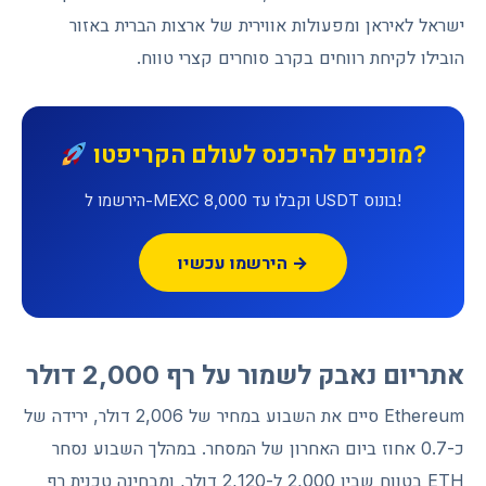
ישראל לאיראן ומפעולות אווירית של ארצות הברית באזור
הובילו לקיחת רווחים בקרב סוחרים קצרי טווח.
מוכנים להיכנס לעולם הקריפטו?
הירשמו ל-MEXC וקבלו עד 8,000 USDT בונוס!
הירשמו עכשיו →
אתריום נאבק לשמור על רף 2,000 דולר
Ethereum סיים את השבוע במחיר של 2,006 דולר, ירידה של
כ-0.7 אחוז ביום האחרון של המסחר. במהלך השבוע נסחר
ETH בטווח שבין 2,000 ל-2,120 דולר, ומבחינה טכנית רף