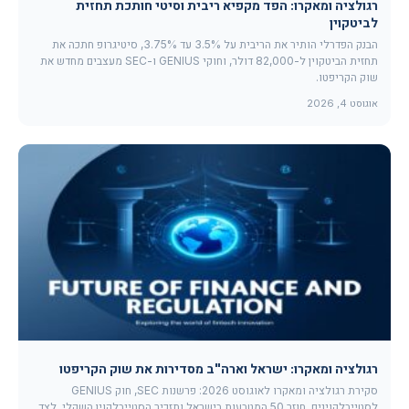
רגולציה ומאקרו: הפד מקפיא ריבית וסיטי חותכת תחזית
לביטקוין
הבנק הפדרלי הותיר את הריבית על 3.5% עד 3.75%, סיטיגרופ חתכה את
תחזית הביטקוין ל-82,000 דולר, וחוקי GENIUS ו-SEC מעצבים מחדש את
שוק הקריפטו.
אוגוסט 4, 2026
רגולציה ומאקרו: ישראל וארה"ב מסדירות את שוק הקריפטו
סקירת רגולציה ומאקרו לאוגוסט 2026: פרשנות SEC, חוק GENIUS
לסטייבלקוינים, חוזר 50 המטבעות בישראל ותזכיר הסטייבלקוין השקלי, לצד