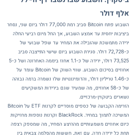
אלף דולר
השבוע פתח Bitcoin סביב רמת 77,000 דולר ביום שני, נסחר
ביציבות יחסית עד אמצע השבוע, אך החל מיום רביעי החלה
ירידה מתמשכת שהובילה את המחיר עד שפל שבועי של
כ-72,728 דולר. סגירת השבוע ביום שישי התייצבה סביב
73,525 דולר, ירידה של כ-1.1 אחוז ביממה האחרונה ושל כ-5
אחוזים בסיכום השבוע. שווי השוק של Bitcoin עומד על
כ-1.46 טריליון דולר, והדומיננטיות שלו נשמרה ברמה גבוהה
של כ-58 אחוזים, מה שמעיד שגם בירידות המשקיעים
נשארים ביטקוין-מרכזיים.
הזרימה הקבועה של כספים מוסדיים לקרנות ETF על Bitcoin
המשיכה לתמוך במחיר. BlackRock וקרנות נוספות מחזיקות
כיום אחוזים משמעותיים מההיצע הסחיר, מה שמספק רצפה
תחת כל ירידה חדה. עם זאת, חששות מהסלמה צבאית בין