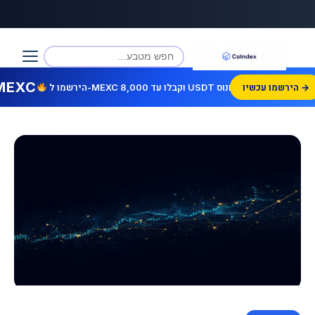
MEXC
הירשמו עכשיו →
הירשמו ל-MEXC וקבלו עד 8,000 USDT בונוס!