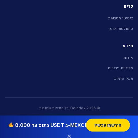
כלים
ציטוטי מטבעות
סימולטור ארנק
מידע
אודות
מדיניות פרטיות
תנאי שימוש
© 2026 CoIndex. כל הזכויות שמורות.
בונוס עד 8,000 USDT ב-MEXC!
הירשמו עכשיו
רשת הקריפטו של Nekuda Digital:
CoIndex (עברית)
|
CoinDice (Português)
|
Blockchain Israel (English)
✕