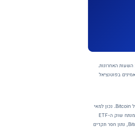
מטבע ה-Ethereum (ETH) נסחר במקביל סביב $2,127 — עלייה צנועה של כ-0.8% ב-24 השעות האחרונות.
ים שמאמינים בפוטנציאל
אחד הסיפורים הגדולים של 2026 הוא הדומיננטיות חסרת התקדים של תעודות הסל (ETF) על Bitcoin. נכון למאי
2026, ה-IBIT של BlackRock מחזיק כ-812,000 BTC בשווי כ-$62 מיליארד — כ-62% מנתח שוק ה-ETF
הכולל. תעודות סל אמריקאיות וחברות ציבוריות שולטות יחד בכ-12% מההיצע הכולל של Bitcoin, נתון חסר תקדים