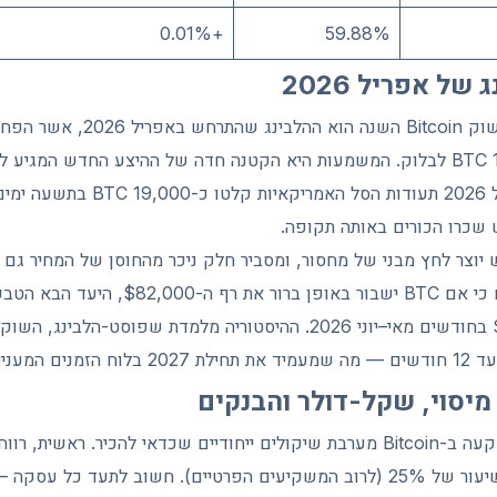
+0.01%
59.88%
ל אפריל 2026
גורם מהותי המעצב את שוק Bitcoin השנ
מ-3.125 BTC ל-1.5625 BTC לבלוק. המשמעות היא הקטנה חדה של ההיצע החדש המג
עומק ההשפעה, באפריל 2026 תעודות הסל
ש יוצר לחץ מבני של מחסור, ומסביר חלק ניכר מהחוסן של המחיר גם 
אנליסטים רבים מעריכים כי אם BTC ישבור באופן ברו
$85,000 עד $90,000 בחודשים מאי–יוני 2026. ההיסטוריה מלמדת שפוסט-
 מיסוי, שקל-דולר והבנקים
למשקיע הישראלי, ההשקעה ב-Bitcoin מערבת שיקולים ייחודיים שכדאי להכיר. רא
חייבים במס רווחי הון בשיעור של 25% (לרוב המשקיעים הפרטיים). חשוב לתעד 