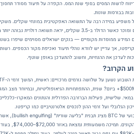
ווח לרשות המסים בסוף שנת המס. הקפדה על תיעוד מסודר תחסוך 
ות בבורסות שונות.
הדולר היה ב-3.7 שקלים ומוכר כאשר הדולר ב-3.5 שקלים, יראה תשואה דול
 המידע ממוסדות מקומיים — בנקים ישראלים מסוימים שיפרו בשנה 
יפטו, אך עדיין יש לוודא נוהלי תיעוד ואכיפת מקור הכספים. רשות נ
כות לעדכן את ההנחיות, וחשוב להתעדכן באופן שוטף.
ע הקרוב?
התאוששות לרמות של $500M+ ביום? שנית, ההתפתחויות הגיאופוליטיות, ובמיוחד מ
אי. שלישית, פעילות הברזרבה הפדרלית והנתונים המאקרו-כלכליי
ון הגלובלי ועל זרמי ההון לנכסים אלטרנטיביים כמו קריפטו.
מבחינה טכנית, גרף השבועי של 
למומנטום חיובי לטובת הק