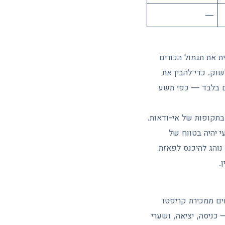
—
ה הוא ההלבינג שהתרחש באפריל 2026, אשר הפחית את תגמול הכורים
יע לשוק. כדי להבין את
 האמריקאיות קלטו כ-19,000 BTC בתשעה ימים בלבד — כפי תשע
בתקופות של אי-ודאות.
ר את רף ה-$82,000, היעד הבא הטבעי יהיה בטווח של
הלבינג, השוק נוהג להיכנס לפאזת
שית, רווחים ממכירת קריפטו
כל עסקה — כניסה, יציאה, ושערי