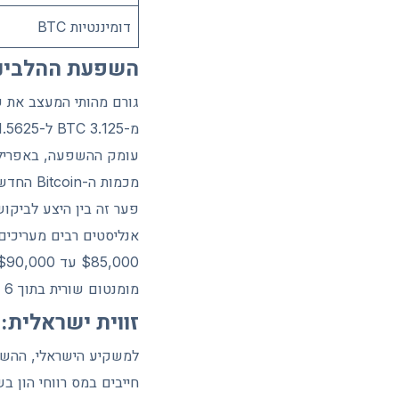
דומיננטיות BTC
השפעת ההלבינג ש
מכמות ה-Bitcoin החדש שכרו הכורים באותה תקופה.
פער זה בין היצע לביקו
מומנטום שורית בתוך 6 עד 12 חודשים — מה שמעמיד את תחילת 2027 בלוח הזמנים המעניין.
זווית ישראלית: