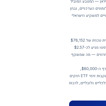
ב לאיראן — המטבע המוביל
במאמר זה נצלול לנתונים העדכניים, נבחן
וונטיים למשקיע הישראלי
נכון לתחילת השבוע ה-25 במאי 2026, Bitcoin נסחר באזור ה-$76,378–$78,152, עם תחזית טכנית של $78,152
ליום שני. שווי השוק של BTC עומד על כ-$1.62 טריליון, בעוד שווי השוק הגלובלי של הקריפטו מגיע לכ-$2.57
ודתיות מתונה — שינוי של כ-0.11%- בלבד ב-7 הימים האחרונים — מה שמשקף
חשוב לציין שהשוק חווה בתחילת מאי 2026 גל חיובי משמעותי: ב-4 במאי Bitcoin שבר את רף ה-$80,000,
ולמחרת הגיע לשיא של מעל $81,000 — רמה שלא נראתה מאז ינואר. ההצלחה הזו הגיעה בעקבות זרמי ETF חזקים
כליים גלובליים, לרבות