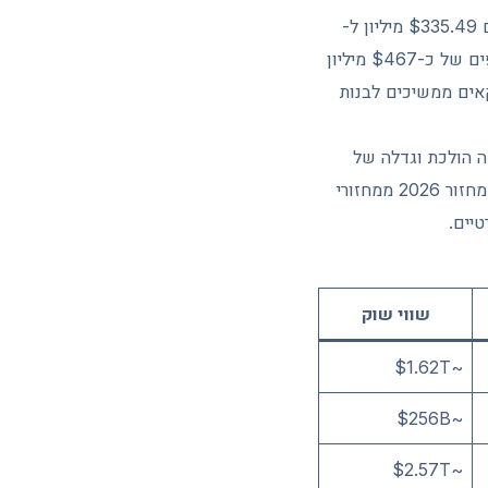
בתחילת מאי בלבד נרשמו זרמים חזקים: ב-4 במאי תעודות הסל קלטו $532.21 מיליון, מתוכם $335.49 מיליון ל-
IBIT של BlackRock ו-$184.57 מיליון ל-FBTC של Fidelity. ב-5 במאי נרשמו זרמים נוספים של כ-$467 מיליון
אים ממשיכים לבנות
 ובכך הצטרף לרשימה הולכת וגדלה של
בנקים גדולים שמוסיפים חשיפה לקריפטו דרך כלים מפוקחים. השינוי המבני הזה מבדיל את מחזור 2026 ממחזורי
יים.
שווי שוק
~$1.62T
~$256B
~$2.57T