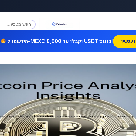
הירשמו ל-MEXC וקבלו עד 8,000 USDT בונוס!