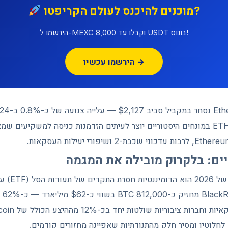
מוכנים להיכנס לעולם הקריפטו?
הירשמו ל-MEXC וקבלו עד 8,000 USDT בונוס!
הירשמו עכשיו →
השווי הנמוך יחסית של ETH במונחים היסטוריים יוצר לעיתים הזדמנות כניסה למשקיע
לוטין ומסיר חלק מהתנודתיות שאפיינה מחזורים קודמים.