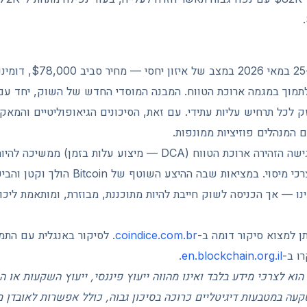
שיכים לתמוך במגמה ארוכת הטווח. המבנה המוסדי החדש של השוק, יחד 
ק לכל תרחיש עליות עתידי. עם זאת, הסיכונים הגיאופוליטיים והמאקר
 המנהלים פוזיציות ממונפות.
למשקיעים ישראלים, הגישה הזהירה ארוכת הטווח (DCA — מיצוע עלות
יחד עם תיעוד מסודר לצרכי מיסוי. במציאות שבה ההי
נו — אך הכניסה לשוק חייבת להיות מתוכננת, מבוזרת, ומותאמת ליכו
תן למצוא סיקור דומה ב-
coindice.com.br
. לסיקור באנגלית עם הת
רו ב-
en.blockchain.org.il
.
וא לצרכי מידע בלבד ואינו מהווה ייעוץ פיננסי, ייעוץ השקעות או
קעה במטבעות דיגיטליים כרוכה בסיכון גבוה, כולל אפשרות לאובדן