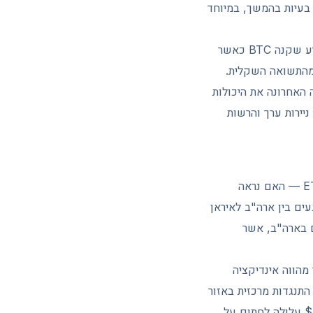
בעיות בהמשך, במיוחד
שנית, השער הדולר-שקל משפיע במידה רבה על התשואה האפקטיבית במונחי שקלים. משקיע שקנה BTC כאשר
רית גבוהה יותר מהתשואה השקלית.
האחרונה את היכולות
יירות ערך והרשות
הסנטימנט הכללי לתחילת השבוע נשען על שלושה גורמים מרכזיים: ראשית, המשך זרמי ה-ETF — האם נראה
צב המגעים בין ארה"ב לאיראן
ם בארה"ב, אשר
BTC מציג תבנית "בליעה שורית" (bullish engulfing), אשר מהווה אינדיקציה
ונים. תמיכה משמעותית נמצאת באזור $72,000–$74,000, בעוד התנגדות מרכזית באזור
$82,000. שבירה של ה-$82K עם נפח גבוה תאשר חזרה לעלייה, בעוד נפילה מתחת ל-$72K עלולה לחתום על