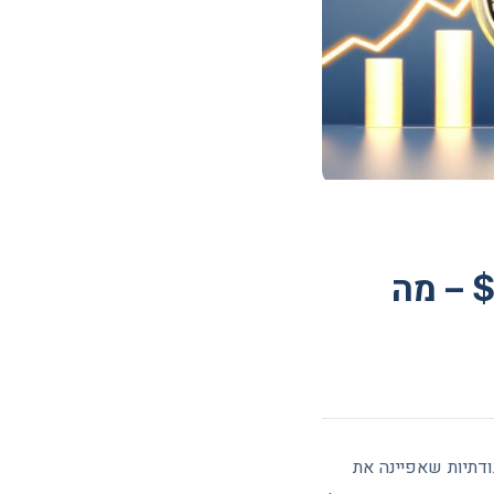
ניתוח Bitcoin שבועי: BTC נע סביב $78,000 – מה
ר Bitcoin (BTC) נסחר באזור ה-$78,000, לאחר תנודתיות שאפיינה את