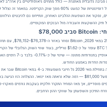
י 2026. למרות סביבה גלובלית מאתגרת — כולל מתחים גיאופוליטיים בין ארה"
מציג חוסן יחסי ושומר על דומיננטיות של כמעט 60% מסך שוק הקריפטו. 
-ETF המוסדיים, נסקור את השפעות ההלבינג האחרון, ונתייחס גם להיבטים הרל
ול תיק ההשקעות והעבודה מול הבנקים המקומיים.
$78,000
טריליון. השבוע האחרון אופיין בתנ
ודות החדות באמצע החודש.
פים מוסדיים, אך מאז המחיר התקרר חלקית בעקבות גורמים מאקרו-כל
ח התיכון והשפעתן על שווקי ההון הרחבים.