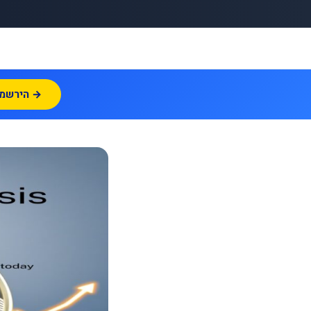
הירשמו עכשיו →