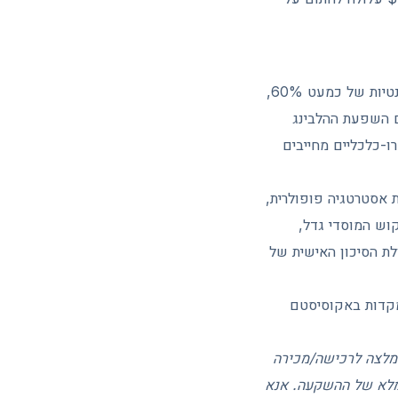
Bitcoin נכנס לשבוע ה-25 במאי 2026 במצב של איזון יחסי — מחיר סביב $78,000, דומיננטיות של כמעט 60%,
עם השפעת ההלבינג
ו-כלכליים מחייבים
 בזמן) ממשיכה להיות אסטרטגיה פופולרית,
צע השוטף של Bitcoin הולך וקטן והביקוש המוסדי גדל,
לת הסיכון האישית של
מקדות באקוסיסטם
 המלצה לרכישה/מכירה
 מלא של ההשקעה. אנא