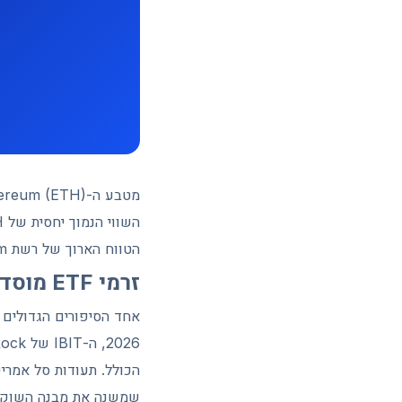
הטווח הארוך של רשת Ethereum, לרבות עדכוני שכבת-2 ושיפורי יעילות העסקאות.
זרמי ETF מוסדיים: בלקרוק מובילה את המגמה
שמשנה את מבנה השוק לח