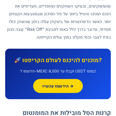
שהמשקיעים, ובעיקר השחקנים המוסדיים, מעדיפים את
הנכס המוכר והנזיל ביותר על פני הסיכון שבמטבעות הקטנים
יותר. כאשר הדומיננטיות של ביטקוין עולה בזמן שהשוק כולו
תנודתי, מדובר בדרך כלל באות לסביבת "Risk Off" שבה ההון
בורח לעבר נכסי מקלט בתוך עולם הקריפטו.
מוכנים להיכנס לעולם הקריפטו?
הירשמו ל-MEXC וקבלו עד 8,000 USDT בונוס!
הירשמו עכשיו →
קרנות הסל מובילות את המומנטום