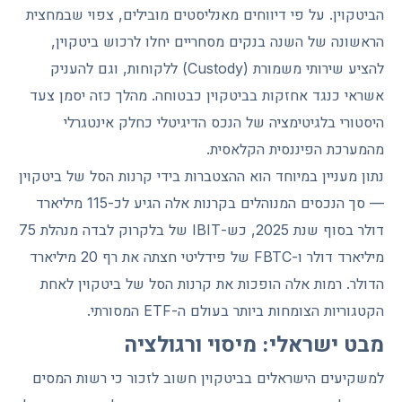
הביטקוין. על פי דיווחים מאנליסטים מובילים, צפוי שבמחצית
הראשונה של השנה בנקים מסחריים יחלו לרכוש ביטקוין,
להציע שירותי משמורת (Custody) ללקוחות, וגם להעניק
אשראי כנגד אחזקות בביטקוין כבטוחה. מהלך כזה יסמן צעד
היסטורי בלגיטימציה של הנכס הדיגיטלי כחלק אינטגרלי
מהמערכת הפיננסית הקלאסית.
נתון מעניין במיוחד הוא ההצטברות בידי קרנות הסל של ביטקוין
— סך הנכסים המנוהלים בקרנות אלה הגיע לכ-115 מיליארד
דולר בסוף שנת 2025, כש-IBIT של בלקרוק לבדה מנהלת 75
מיליארד דולר ו-FBTC של פידליטי חצתה את רף 20 מיליארד
הדולר. רמות אלה הופכות את קרנות הסל של ביטקוין לאחת
הקטגוריות הצומחות ביותר בעולם ה-ETF המסורתי.
מבט ישראלי: מיסוי ורגולציה
למשקיעים הישראלים בביטקוין חשוב לזכור כי רשות המסים