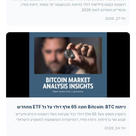
רושמות כמעט מיליארד דולר כניסות הון בשבעה ימי מסחר. ניתוח מחיר,
מוסדיים ותחזיות לסוף 2026.
יולי 27, 2026
ניתוח Bitcoin: BTC חוצה 65 אלף דולר על גל ETF מתחדש
ביטקוין מטפס מעל 65 אלף דולר ככל שקרנות הסל רושמות זרמים חיוביים
שבוע שני ברציפות. ניתוח מחיר, דומיננטיות והמשמעות למשקיע הישראלי.
יולי 24, 2026