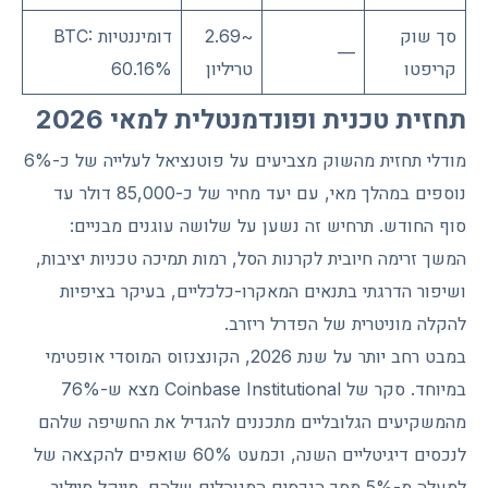
סך שוק
~2.69
דומיננטיות BTC:
—
קריפטו
טריליון
60.16%
תחזית טכנית ופונדמנטלית למאי 2026
מודלי תחזית מהשוק מצביעים על פוטנציאל לעלייה של כ-6%
נוספים במהלך מאי, עם יעד מחיר של כ-85,000 דולר עד
סוף החודש. תרחיש זה נשען על שלושה עוגנים מבניים:
המשך זרימה חיובית לקרנות הסל, רמות תמיכה טכניות יציבות,
ושיפור הדרגתי בתנאים המאקרו-כלכליים, בעיקר בציפיות
להקלה מוניטרית של הפדרל ריזרב.
במבט רחב יותר על שנת 2026, הקונצנזוס המוסדי אופטימי
במיוחד. סקר של Coinbase Institutional מצא ש-76%
מהמשקיעים הגלובליים מתכננים להגדיל את החשיפה שלהם
לנכסים דיגיטליים השנה, וכמעט 60% שואפים להקצאה של
למעלה מ-5% מסך הנכסים המנוהלים שלהם. מייקל סיילור