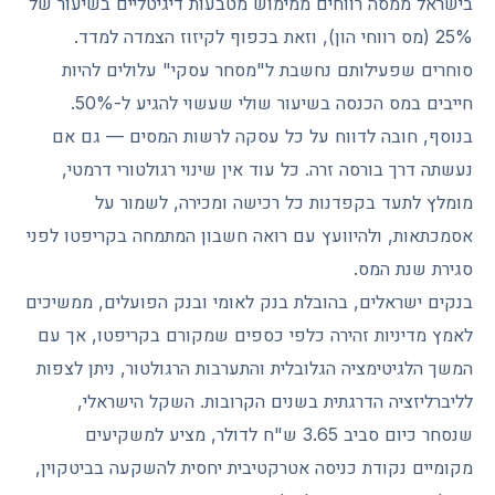
בישראל ממסה רווחים ממימוש מטבעות דיגיטליים בשיעור של
25% (מס רווחי הון), וזאת בכפוף לקיזוז הצמדה למדד.
סוחרים שפעילותם נחשבת ל"מסחר עסקי" עלולים להיות
חייבים במס הכנסה בשיעור שולי שעשוי להגיע ל-50%.
בנוסף, חובה לדווח על כל עסקה לרשות המסים — גם אם
נעשתה דרך בורסה זרה. כל עוד אין שינוי רגולטורי דרמטי,
מומלץ לתעד בקפדנות כל רכישה ומכירה, לשמור על
אסמכתאות, ולהיוועץ עם רואה חשבון המתמחה בקריפטו לפני
סגירת שנת המס.
בנקים ישראלים, בהובלת בנק לאומי ובנק הפועלים, ממשיכים
לאמץ מדיניות זהירה כלפי כספים שמקורם בקריפטו, אך עם
המשך הלגיטימציה הגלובלית והתערבות הרגולטור, ניתן לצפות
לליברליזציה הדרגתית בשנים הקרובות. השקל הישראלי,
שנסחר כיום סביב 3.65 ש"ח לדולר, מציע למשקיעים
מקומיים נקודת כניסה אטרקטיבית יחסית להשקעה בביטקוין,