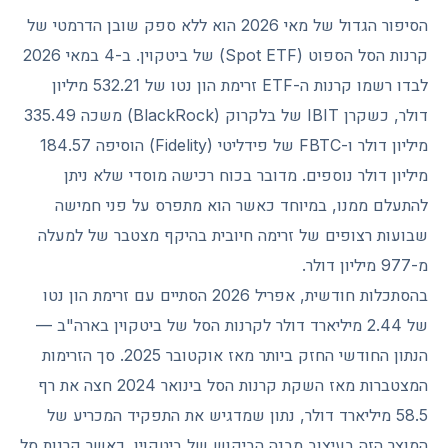
הסיפור הגדול של מאי 2026 הוא ללא ספק שובן הדרמטי של
קרנות הסל הספוט (Spot ETF) של ביטקוין. ב-4 במאי 2026
לבדו רשמו קרנות ה-ETF זרימת הון נטו של 532.21 מיליון
דולר, כשקרן IBIT של בלקרוק (BlackRock) משכה 335.49
מיליון דולר ו-FBTC של פידליטי (Fidelity) הוסיפה 184.57
מיליון דולר נוספים. מדובר בכוח רכישה מוסדי שלא ניתן
להתעלם ממנו, במיוחד כאשר הוא מתפרס על פני חמישה
שבועות רצופים של זרימה חיובית בהיקף מצטבר של למעלה
מ-977 מיליון דולר.
בהסתכלות חודשית, אפריל 2026 הסתיים עם זרימת הון נטו
של 2.44 מיליארד דולר לקרנות הסל של ביטקוין בארה"ב —
הנתון החודשי החזק ביותר מאז אוקטובר 2025. סך הזרימות
המצטברות מאז השקת קרנות הסל בינואר 2024 חצה את רף
58.5 מיליארד דולר, נתון שמדגיש את התפקיד המכריע של
המוצר הזה בעיצוב מבנה הביקוש של ביטקוין. כאשר קרנות סל