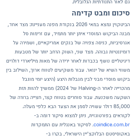
גם לאור התנודתיות הגלובלית.
סיכום ומבט קדימה
הביטקוין נמצא במאי 2026 בנקודת מפנה מעניינת: מצד אחד,
מבנה הביקוש המוסדי איתן יותר מתמיד, עם זרימות סל
אגרסיביות, כניסה צפויה של בנקים אמריקאיים, ושמירה על
דומיננטיות גבוהה. מצד שני, השוק הרחב יותר של מטבעות
דיגיטליים נושף בכבדות לאחר ירידה של מאות מיליארדי דולרים
משווי השיא של ינואר. עבור משקיעים לטווח ארוך, השילוב בין
ביקוש מוסדי מבני לבין מגבלות היצע (היצע יומי מוגבל
מהכרייה לאחר ה-Halving של 2024) ממשיך להוות תזת
השקעה משכנעת. עבור סוחרים בטווח קצר, חצייה ברורה של
85,000 דולר עשויה לסמן את הצעד הבא כלפי מעלה.
לקוראים בפורטוגזית, ניתן למצוא סיקור דומה ב-
coindice.com.br
. לסיקור באנגלית עם התמקדות
באקוסיסטם הבלוקצ'יין הישראלי, בקרו ב-