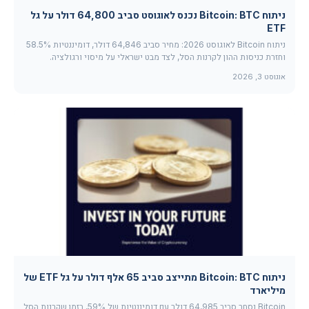
ניתוח Bitcoin: BTC נכנס לאוגוסט סביב 64,800 דולר על גל
ETF
ניתוח Bitcoin לאוגוסט 2026: מחיר סביב 64,846 דולר, דומיננטיות 58.5%
וחזרת כניסות ההון לקרנות הסל, לצד מבט ישראלי על מיסוי ורגולציה.
אוגוסט 3, 2026
ניתוח Bitcoin: BTC מתייצב סביב 65 אלף דולר על גל ETF של
מיליארד
Bitcoin נסחר סביב 64,985 דולר עם דומיננטיות של 59%, בזמן שקרנות הסל