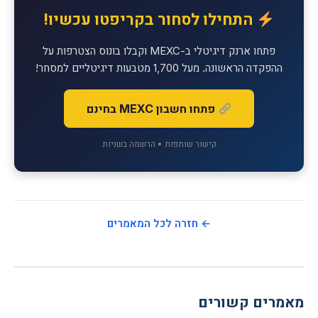
התחילו לסחור בקריפטו עכשיו!
פתחו ארנק דיגיטלי ב-MEXC וקבלו בונוס הצטרפות על
ההפקדה הראשונה. מעל 1,700 מטבעות דיגיטליים למסחר!
פתחו חשבון MEXC בחינם
קישור שותפות • הרשמה בשניות
← חזרה לכל המאמרים
מאמרים קשורים