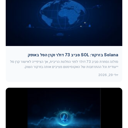
Solana בזרקור: SOL סביב 73 דולר וקרן הסל באופק
סולנה נסחרת סביב 73 דולר לפני החלטת הריבית, אך הציפייה לאישור קרן סל
ייעודית וגל ההתרחבות של האקוסיסטם מציבים אותה בזרקור השוק.
יולי 29, 2026