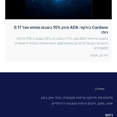
Cardano בזרקור: ADA מזנק 10% בשבוע ומטפס מעל 0.17
דולר
המטבע הדיגיטלי ADA קפץ 7.1% ביממה וכ-10% בשבוע ל-0.175 דולר,
דווקא על רקע אירוע פריצה באקוסיסטם. ניתוח המהלך והזווית הישראלית
למשקיעים.
יולי 22, 2026
פלטפורמת אינדקס קריפטו מקצועית. נתוני שוק בזמן
אמת, מעקב תיקים וניתוח מטבעות דיגיטליים.
ניווט