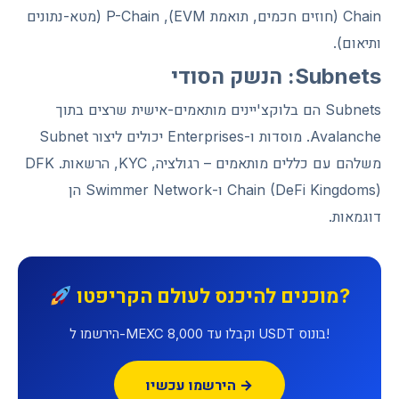
Chain (חוזים חכמים, תואמת EVM), P-Chain (מטא-נתונים
ותיאום).
Subnets: הנשק הסודי
Subnets הם בלוקצ'יינים מותאמים-אישית שרצים בתוך
Avalanche. מוסדות ו-Enterprises יכולים ליצור Subnet
משלהם עם כללים מותאמים – רגולציה, KYC, הרשאות. DFK
Chain (DeFi Kingdoms) ו-Swimmer Network הן
דוגמאות.
מוכנים להיכנס לעולם הקריפטו?
הירשמו ל-MEXC וקבלו עד 8,000 USDT בונוס!
הירשמו עכשיו →