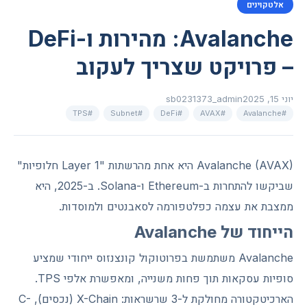
אלטקוינים
Avalanche: מהירות ו-DeFi
– פרויקט שצריך לעקוב
יוני 15, 2025
sb0231373_admin
#TPS
#Subnet
#DeFi
#AVAX
#Avalanche
Avalanche (AVAX) היא אחת מהרשתות "Layer 1 חלופיות"
שביקשו להתחרות ב-Ethereum ו-Solana. ב-2025, היא
ממצבת את עצמה כפלטפורמה לסאבנטים ולמוסדות.
הייחוד של Avalanche
Avalanche משתמשת בפרוטוקול קונצנזוס ייחודי שמציע
סופיות עסקאות תוך פחות משנייה, ומאפשרת אלפי TPS.
הארכיטקטורה מחולקת ל-3 שרשראות: X-Chain (נכסים), C-